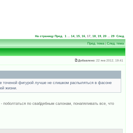
На страницу
Пред.
1
...
14
,
15
,
16
,
17
,
18
,
19
,
20
...
29
След.
Пред. тема
|
След. тема
Добавлено:
22 янв 2012, 19:41
ете точеной фигурой лучше не слишком распыляться в фасоне
ей жизни.
) - поболтаться по свабдебным салонам, понапяливать все, что