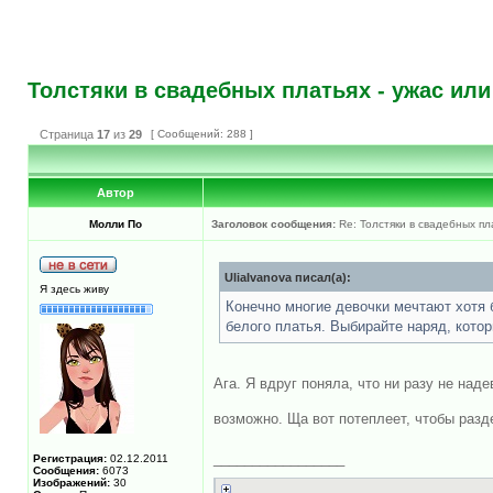
Толстяки в свадебных платьях - ужас или
Страница
17
из
29
[ Сообщений: 288 ]
Автор
Молли По
Заголовок сообщения:
Re: Толстяки в свадебных пл
UliaIvanova писал(а):
Я здесь живу
Конечно многие девочки мечтают хотя 
белого платья. Выбирайте наряд, котор
Ага. Я вдруг поняла, что ни разу не над
возможно. Ща вот потеплеет, чтобы разд
_________________
Регистрация:
02.12.2011
Сообщения:
6073
Изображений:
30