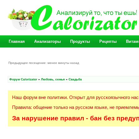
Главная
Анализаторы
Продукты
Рецепты
Витам
Предыдущее посещение: менее минуты назад
Форум Calorizator
»
Любовь, семья
»
Свадьба
Наш форум вне политики. Открыт для русскоязычного нас
Правила: общение только на русском языке, не приемлемы
За нарушение правил - бан без преду