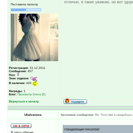
отлично, я таких уважаю, но вот здор
Поставила палатку
Регистрация:
31.12.2011
Сообщения:
457
Пол:
Знак зодиака:
В наличии:
420
Награды:
1
Блог:
Просмотр блога (0)
Вернуться к началу
UliaIvanova
Заголовок сообщения:
Re: Толстяки в свадебных 
страдающая писал(а):
Я здесь обитаю