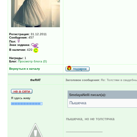
Регистрация:
31.12.2011
Сообщения:
457
Пол:
Знак зодиака:
В наличии:
420
Награды:
1
Блог:
Просмотр блога (0)
Вернуться к началу
theRAT
Заголовок сообщения:
Re: Толстяки в свадебны
SmelayaNelli писал(а):
Я здесь живу
Пышечка
пышечка, но не толстячка
_________________