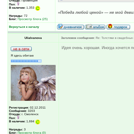
Откуда:
Провинция
Пол:
В наличии:
1,353
«Победа любой ценой» — не мой девиз
Награды:
72
Блог:
Просмотр блога (25)
Вернуться к началу
UliaIvanova
Заголовок сообщения:
Re: Толстяки в свадебных 
Идея очень хорошая. Иногда хочется п
Я здесь обитаю
Регистрация:
02.12.2011
Сообщения:
3203
Откуда:
г. Смоленск
Пол:
В наличии:
1,694
Награды:
3
Блог:
Просмотр блога (0)