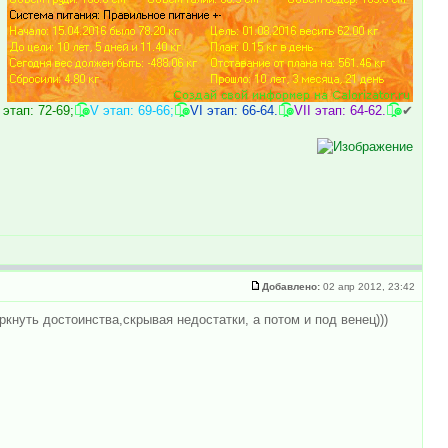
 этап: 72-69;
๏̯͡๏
V этап: 69-66;
๏̯͡๏
VI этап: 66-64.
๏̯͡๏
VII этап: 64-62.
๏̯͡๏
✔
Добавлено:
02 апр 2012, 23:42
кнуть достоинства,скрывая недостатки, а потом и под венец)))