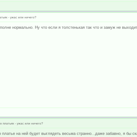
атьях - ужас или ничего?
вполне нормально. Ну что если я толстенькая так что и замуж не выходи
х платьях - ужас или ничего?
о платье на ней будет выглядеть весьма странно...даже забавно, я бы ск