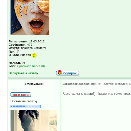
Регистрация:
11.03.2012
Сообщения:
472
Откуда:
планета Земля =)
Пол:
В наличии:
568
Награды:
6
Блог:
Просмотр блога (0)
Вернуться к началу
SmelayaNelli
Заголовок сообщения:
Re: Толстяки в свадебны
Согласна с вами!) Пышечка тоже може
Поставила палатку