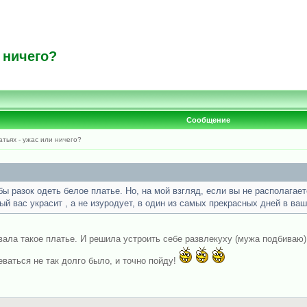
 ничего?
Сообщение
атьях - ужас или ничего?
бы разок одеть белое платье. Но, на мой взгляд, если вы не располага
ый вас украсит , а не изуродует, в один из самых прекрасных дней в ваш
евала такое платье. И решила устроить себе развлекуху (мужа подбиваю
еваться не так долго было, и точно пойду!