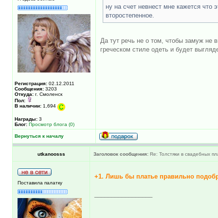
ну на счет невнест мне кажется что 
второстепенное.
Да тут речь не о том, чтобы замуж не 
греческом стиле одеть и будет выгляде
Регистрация:
02.12.2011
Сообщения:
3203
Откуда:
г. Смоленск
Пол:
В наличии:
1,694
Награды:
3
Блог:
Просмотр блога (0)
Вернуться к началу
utkanoosss
Заголовок сообщения:
Re: Толстяки в свадебных пл
+1. Лишь бы платье правильно подобр
Поставила палатку
_________________