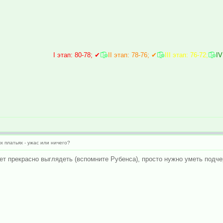
I этап: 80-78; ✔
๏̯͡๏
II этап: 78-76; ✔
๏̯͡๏
III этап: 76-72;
๏̯͡๏
IV
х платьях - ужас или ничего?
т прекрасно выглядеть (вспомните Рубенса), просто нужно уметь подчер