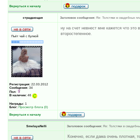
Вернуться к началу
страдающая
Заголовок сообщения:
Re: Толстяки в свадебных пл
ну на счет невнест мне кажется что это 
второстепенное.
Пьёт чай с булкой
Регистрация:
22.03.2012
Сообщения:
34
Пол:
В наличии:
46
Награды:
1
Блог:
Просмотр блога (0)
Вернуться к началу
SmelayaNelli
Заголовок сообщения:
Re: Толстяки в свадебны
Конечно, если дама очень плотная, т