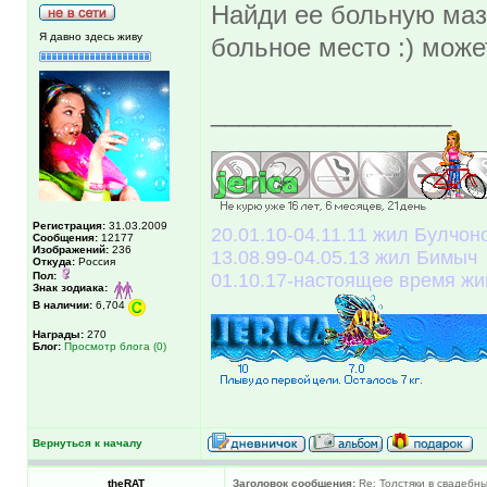
Найди ее больную мазл
Я давно здесь живу
больное место :) мож
_________________
Регистрация:
31.03.2009
20.01.10-04.11.11 жил Булчоно
Сообщения:
12177
Изображений:
236
13.08.99-04.05.13 жил Бимыч
Откуда:
Россия
Пол:
01.10.17-настоящее время жи
Знак зодиака:
В наличии:
6,704
Награды:
270
Блог:
Просмотр блога (0)
Вернуться к началу
theRAT
Заголовок сообщения:
Re: Толстяки в свадебны