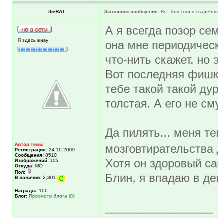
theRAT
Заголовок сообщения:
Re: Толстяки в свадебны
А я всегда позор се
Я здесь живу
она мне периодическ
что-нить скажет, но 
Вот последняя фишка
тебе такой такой ду
толстая. А его не с
Да пилять... меня т
Автор темы
мозговтирательства 
Регистрация:
24.10.2009
Сообщения:
8518
Хотя он здоровый са
Изображений:
115
Откуда:
МО
Пол:
Блин, я впадаю в де
В наличии:
2,301
Награды:
100
Блог:
Просмотр блога (0)
_________________