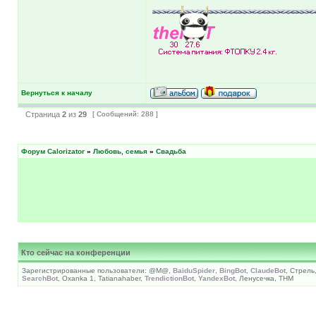
Вернуться к началу
Страница
2
из
29
[ Сообщений: 288 ]
Форум Calorizator
»
Любовь, семья
»
Свадьба
Кто сейчас на конференции
Зарегистрированные пользователи: @M@,
BaiduSpider
,
BingBot
,
ClaudeBot
, Стрель
SearchBot
, Oxanka 1, Tatianahaber,
TrendictionBot
,
YandexBot
, Ленусечка, ТНМ