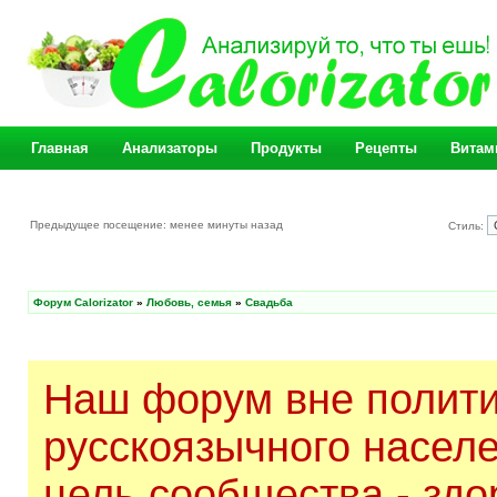
Главная
Анализаторы
Продукты
Рецепты
Витам
Предыдущее посещение: менее минуты назад
Стиль:
Форум Calorizator
»
Любовь, семья
»
Свадьба
Наш форум вне полити
русскоязычного насел
цель сообщества - здо