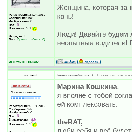
Женщина, которая зан
конь!
Регистрация:
28.04.2010
Сообщения:
1509
Изображений:
0
Пол:
В наличии:
531
Люди! Давайте будем л
Награды:
3
Блог:
Просмотр блога (0)
неопытные водители! 
Вернуться к началу
swetusik
Заголовок сообщения:
Re: Толстяки в свадебных пл
Марина Кошкина,
Постелила коврик
я вполне с тобой согл
ей комплексовать.
Регистрация:
01.04.2010
Сообщения:
244
Изображений:
0
Пол:
Знак зодиака:
theRAT,
В наличии:
183
люби себя и всё буде