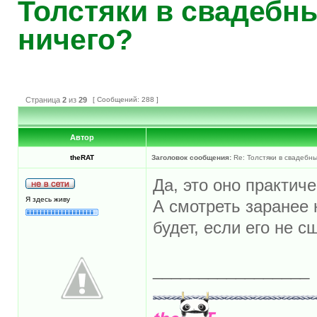
Толстяки в свадебны
ничего?
Страница
2
из
29
[ Сообщений: 288 ]
Автор
theRAT
Заголовок сообщения:
Re: Толстяки в свадебны
Да, это оно практич
Я здесь живу
А смотреть заранее 
будет, если его не с
_________________