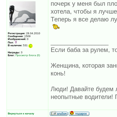
почерк у меня был пл
хотела, чтобы я лучше
Теперь я все делаю л
Регистрация:
28.04.2010
Сообщения:
1509
Изображений:
0
_________________
Пол:
В наличии:
531
Если баба за рулем, то
Награды:
3
Блог:
Просмотр блога (0)
Женщина, которая зан
конь!
Люди! Давайте будем л
неопытные водители! 
Вернуться к началу