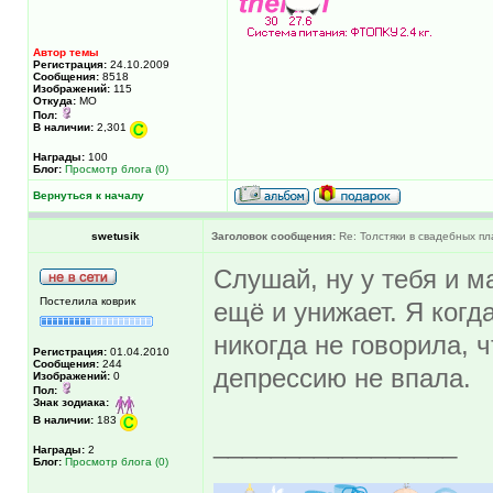
Автор темы
Регистрация:
24.10.2009
Сообщения:
8518
Изображений:
115
Откуда:
МО
Пол:
В наличии:
2,301
Награды:
100
Блог:
Просмотр блога (0)
Вернуться к началу
swetusik
Заголовок сообщения:
Re: Толстяки в свадебных пл
Слушай, ну у тебя и м
Постелила коврик
ещё и унижает. Я когд
никогда не говорила, 
Регистрация:
01.04.2010
Сообщения:
244
депрессию не впала.
Изображений:
0
Пол:
Знак зодиака:
В наличии:
183
_________________
Награды:
2
Блог:
Просмотр блога (0)