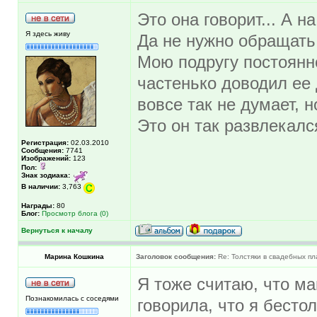
Это она говорит... А на
Я здесь живу
Да не нужно обращать
Мою подругу постоянн
частенько доводил ее 
вовсе так не думает, 
Это он так развлекалс
Регистрация:
02.03.2010
Сообщения:
7741
Изображений:
123
Пол:
Знак зодиака:
В наличии:
3,763
Награды:
80
Блог:
Просмотр блога (0)
Вернуться к началу
Марина Кошкина
Заголовок сообщения:
Re: Толстяки в свадебных пл
Я тоже считаю, что м
Познакомилась с соседями
говорила, что я бестол