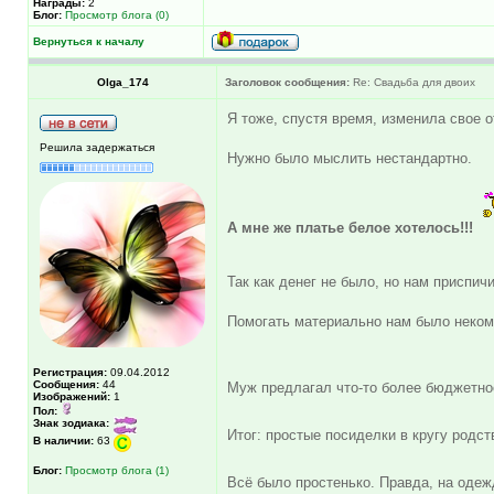
Награды:
2
Блог:
Просмотр блога (0)
Вернуться к началу
Olga_174
Заголовок сообщения:
Re: Свадьба для двоих
Я тоже, спустя время, изменила свое 
Решила задержаться
Нужно было мыслить нестандартно.
А мне же платье белое хотелось!!!
Так как денег не было, но нам приспич
Помогать материально нам было неком
Регистрация:
09.04.2012
Сообщения:
44
Муж предлагал что-то более бюджетно
Изображений:
1
Пол:
Знак зодиака:
Итог: простые посиделки в кругу родст
В наличии:
63
Блог:
Просмотр блога (1)
Всё было простенько. Правда, на одеж