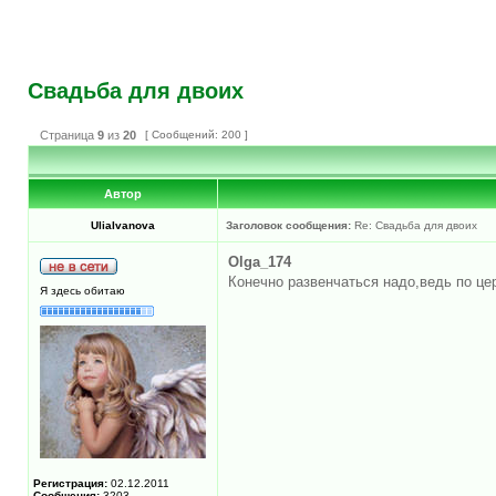
Свадьба для двоих
Страница
9
из
20
[ Сообщений: 200 ]
Автор
UliaIvanova
Заголовок сообщения:
Re: Свадьба для двоих
Olga_174
Конечно развенчаться надо,ведь по це
Я здесь обитаю
Регистрация:
02.12.2011
Сообщения:
3203