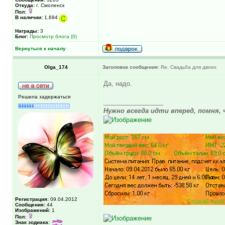
Откуда:
г. Смоленск
Пол:
В наличии:
1,694
Награды:
3
Блог:
Просмотр блога (0)
Вернуться к началу
Olga_174
Заголовок сообщения:
Re: Свадьба для двоих
Да, надо.
Решила задержаться
_________________
Нужно всегда идти вперед, помня, 
Регистрация:
09.04.2012
Сообщения:
44
Изображений:
1
Пол:
Знак зодиака: