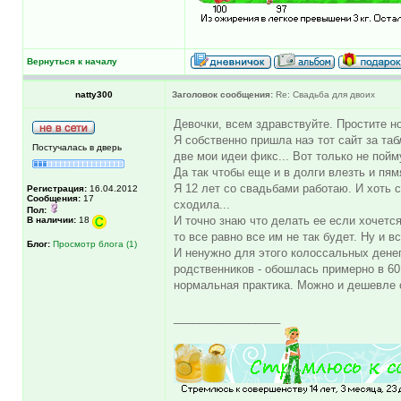
Вернуться к началу
natty300
Заголовок сообщения:
Re: Свадьба для двоих
Девочки, всем здравствуйте. Простите но
Я собственно пришла наэ тот сайт за та
Постучалась в дверь
две мои идеи фикс... Вот только не пой
Да так чтобы еще и в долги влезть и пя
Я 12 лет со свадьбами работаю. И хоть 
Регистрация:
16.04.2012
Сообщения:
17
сходила...
Пол:
И точно знаю что делать ее если хочетс
В наличии:
18
то все равно все им не так будет. Ну и 
Блог:
Просмотр блога (1)
И ненужно для этого колоссальных денег
родственников - обошлась примерно в 60 
нормальная практика. Можно и дешевле с
_________________