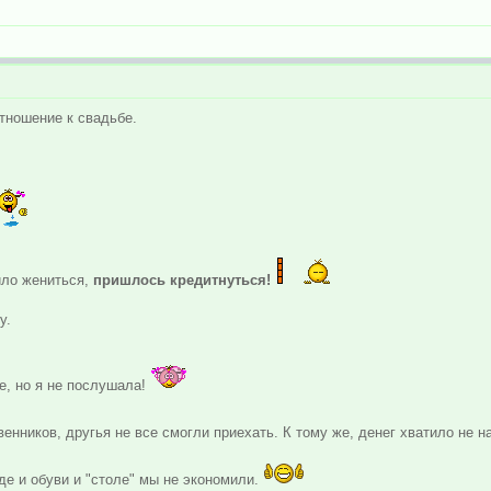
отношение к свадьбе.
ило жениться,
пришлось кредитнуться!
у.
е, но я не послушала!
венников, другья не все смогли приехать. К тому же, денег хватило не н
де и обуви и "столе" мы не экономили.