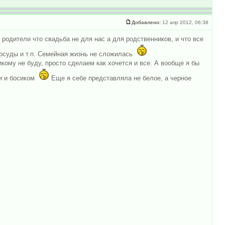
Добавлено:
12 апр 2012, 06:38
родители что свадьба не для нас а для родственников, и что все
посуды и т.п. Семейная жизнь не сложилась
кому не буду, просто сделаем как хочется и все. А вообще я бы
и и босиком
Еще я себе представляла не белое, а черное