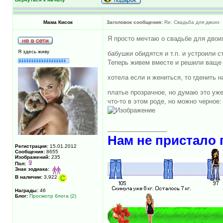
Мама Кисок
Заголовок сообщения:
Re: Свадьба для двоих
Я просто мечтаю о свадьбе для двоих
Я здесь живу
бабушки обидятся и т.п. и устроили 
Теперь живем вместе и решили ваще н
хотела если и жениться, то гденить
платье прозрачное, но думаю это уж
что-то в этом роде, но можно черное:
_________________
Нам не пристало 
Регистрация:
15.01.2012
Сообщения:
8655
Изображений:
235
Пол:
Знак зодиака:
В наличии:
3,922
Награды:
46
Блог:
Просмотр блога (2)