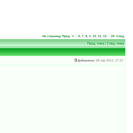
На страницу
Пред.
1
...
6
,
7
,
8
,
9
,
10
,
11
,
12
...
20
След.
Пред. тема
|
След. тема
Добавлено:
09 апр 2012, 17:37