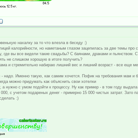
венькую нахалку за то что влезла в беседу :)
блицей калорийности, но наметаным глазом зацепилась за две темы про с
му, где вы все видели такие свадьбы? С баянами, драками и пьянством. 
мять не слишком хорошую в итоге получить?
сама и стремительно набираю лишний вес и лишний возраст - все еще ме
я - надо. Именно такую, как самим хочется. Пофик на требования мам и 
всегда можно придумать как объяснить свои хотелки
, а нужно с умом подойти к процессу. Ну как пример - в том году выдал
000, с учетом подареных денег - примерно 15 000 чистых затрат. Зато па
делать :)