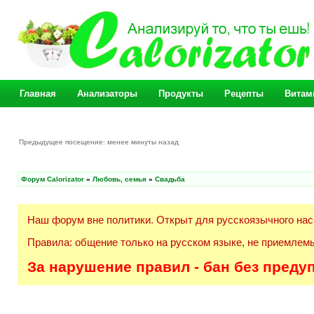
Главная
Анализаторы
Продукты
Рецепты
Витам
Предыдущее посещение: менее минуты назад
Форум Calorizator
»
Любовь, семья
»
Свадьба
Наш форум вне политики. Открыт для русскоязычного нас
Правила: общение только на русском языке, не приемлемы
За нарушение правил - бан без преду