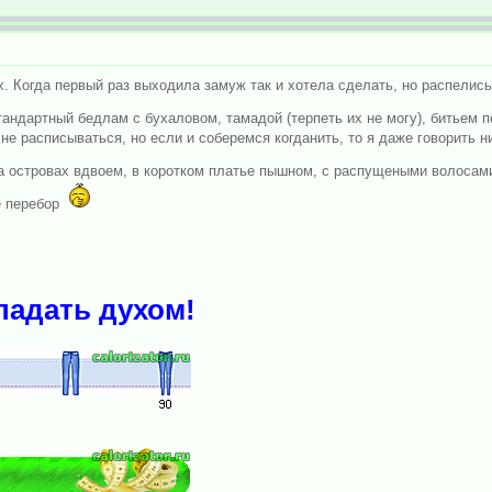
. Когда первый раз выходила замуж так и хотела сделать, но распелись 
стандартный бедлам с бухаловом, тамадой (терпеть их не могу), битьем 
е расписываться, но если и соберемся когданить, то я даже говорить ни
 на островах вдвоем, в коротком платье пышном, с распущеными волосам
е перебор
падать духом!