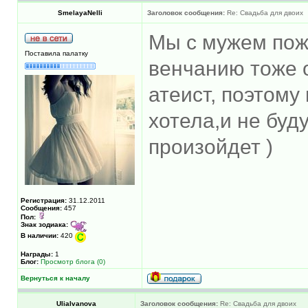
SmelayaNelli
Заголовок сообщения:
Re: Свадьба для двоих
Мы с мужем пож
Поставила палатку
венчанию тоже 
атеист, поэтому
хотела,и не буд
произойдет )
Регистрация:
31.12.2011
Сообщения:
457
Пол:
Знак зодиака:
В наличии:
420
Награды:
1
Блог:
Просмотр блога (0)
Вернуться к началу
UliaIvanova
Заголовок сообщения:
Re: Свадьба для двоих