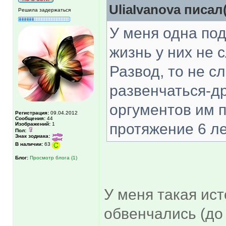
UliaIvanova писал(
Решила задержаться
У меня одна под
жизнь у них не 
Развод, то не с
развенчаться-др
оргументов им п
Регистрация:
09.04.2012
Сообщения:
44
протяжение 6 ле
Изображений:
1
Пол:
Знак зодиака:
В наличии:
63
Блог:
Просмотр блога (1)
У меня такая ист
обвенчались (до