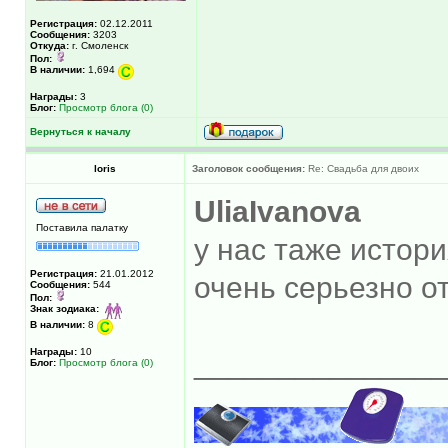
Регистрация:
02.12.2011
Сообщения:
3203
Откуда:
г. Смоленск
Пол:
В наличии:
1,694
Награды:
3
Блог:
Просмотр блога (0)
Вернуться к началу
loris
Заголовок сообщения:
Re: Свадьба для двоих
UliaIvanova
Поставила палатку
у нас таже истор
Регистрация:
21.01.2012
очень серьезно 
Сообщения:
544
Пол:
Знак зодиака:
В наличии:
8
Награды:
10
______________
Блог:
Просмотр блога (0)