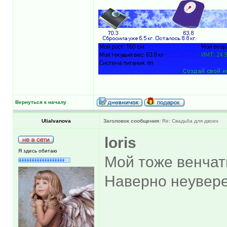
Вернуться к началу
UliaIvanova
Заголовок сообщения:
Re: Свадьба для двоих
loris
Я здесь обитаю
Мой тоже венчать
Наверно неувере