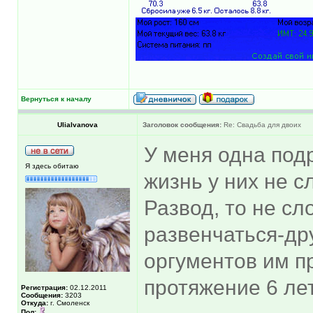
Вернуться к началу
UliaIvanova
Заголовок сообщения:
Re: Свадьба для двоих
У меня одна под
Я здесь обитаю
жизнь у них не 
Развод, то не сл
развенчаться-др
оргументов им пр
протяжение 6 ле
Регистрация:
02.12.2011
Сообщения:
3203
Откуда:
г. Смоленск
Пол: