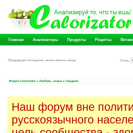
Главная
Анализаторы
Продукты
Рецепты
Витам
Предыдущее посещение: менее минуты назад
Стиль:
Форум Calorizator
»
Любовь, семья
»
Свадьба
Наш форум вне полити
русскоязычного насел
цель сообщества - здо