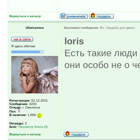
Вернуться к началу
UliaIvanova
Заголовок сообщения:
Re: Свадьба для двоих
loris
Я здесь обитаю
Есть такие люди 
они особо не о ч
Регистрация:
02.12.2011
Сообщения:
3203
Откуда:
г. Смоленск
Пол:
В наличии:
1,694
Награды:
3
Блог:
Просмотр блога (0)
Вернуться к началу