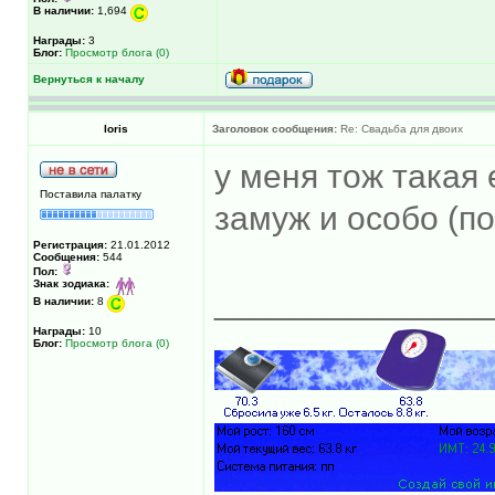
В наличии:
1,694
Награды:
3
Блог:
Просмотр блога (0)
Вернуться к началу
loris
Заголовок сообщения:
Re: Свадьба для двоих
у меня тож такая 
Поставила палатку
замуж и особо (п
Регистрация:
21.01.2012
Сообщения:
544
Пол:
Знак зодиака:
______________
В наличии:
8
Награды:
10
Блог:
Просмотр блога (0)