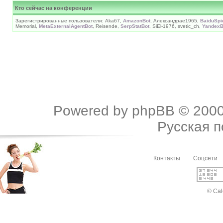
Кто сейчас на конференции
Зарегистрированные пользователи: Aka67,
AmazonBot
, Александраe1965,
BaiduSpi
Memorial,
MetaExternalAgentBot
, Reisende,
SerpStatBot
, SiEl-1976, svetic_ch,
YandexB
Powered by
phpBB
© 2000
Русская 
Контакты
Соцсети
© Cal