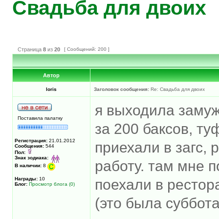
Свадьба для двоих
Страница
8
из
20
[ Сообщений: 200 ]
Автор
loris
Заголовок сообщения:
Re: Свадьба для двоих
я выходила замуж
Поставила палатку
за 200 баксов, ту
Регистрация:
21.01.2012
приехали в загс, 
Сообщения:
544
Пол:
Знак зодиака:
работу. там мне 
В наличии:
8
Награды:
10
поехали в рестор
Блог:
Просмотр блога (0)
(это была суббота