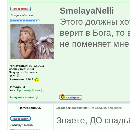
SmelayaNelli
Я здесь обитаю
Этого должны хот
верит в Бога, то
не поменяет мне
Регистрация:
02.12.2011
Сообщения:
3203
Откуда:
г. Смоленск
Пол:
В наличии:
1,694
Награды:
3
Блог:
Просмотр блога (0)
Вернуться к началу
jamesbond666
Заголовок сообщения:
Re: Свадьба для двоих
Знаете, ДО свадь
Заглянул в окно