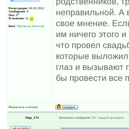
родственников, т
Регистрация:
04.02.2012
неправильной. А 
Сообщения:
9
Пол:
В наличии:
11
свое мнение. Если
Блог:
Просмотр блога (0)
им ничего этого и
что провел свадь
которые выложил
глаз и вызывают 
бы провести все п
Вернуться к началу
Olga_174
Заголовок сообщения:
Re: Свадьба для двоих