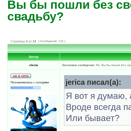
Вы бы пошли без св
свадьбу?
Страница
3
из
14
[ Сообщений: 131 ]
Автор
electa
Заголовок сообщения:
Re: Вы бы пошли без св
jerica писал(а):
Познакомилась с соседями
Я вот я думаю, 
Вроде всегда па
Или бывает?