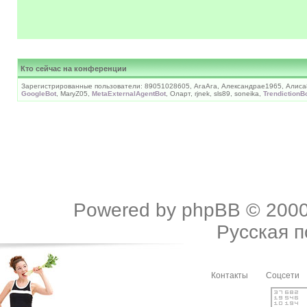
Кто сейчас на конференции
Зарегистрированные пользователи: 89051028605, АгаАга, Александраe1965, Алиса
GoogleBot
, MaryZ05,
MetaExternalAgentBot
, Оларт, rjnek, sls89, soneika,
TrendictionB
Powered by
phpBB
© 2000
Русская 
Контакты
Соцсети