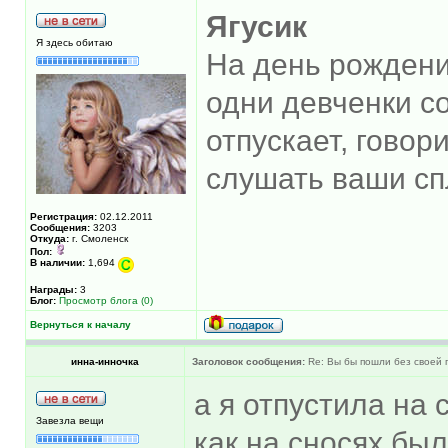
Ягусик
Я здесь обитаю
На день рождени
одни девченки с
отпускает, говори
слушать ваши спл
Регистрация:
02.12.2011
Сообщения:
3203
Откуда:
г. Смоленск
Пол:
В наличии:
1,694
Награды:
3
Блог:
Просмотр блога (0)
Вернуться к началу
инна-инночка
Заголовок сообщения:
Re: Вы бы пошли без своей 
а я отпустила на 
Завезла вещи
как на сносях бы