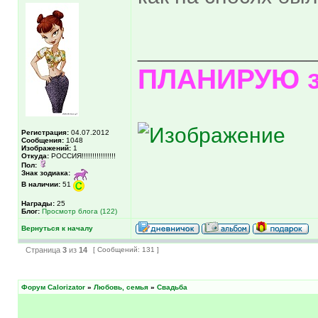
______________
ПЛАНИРУЮ з
Регистрация:
04.07.2012
Сообщения:
1048
Изображений:
1
Откуда:
РОССИЯ!!!!!!!!!!!!!!!!
Пол:
Знак зодиака:
В наличии:
51
Награды:
25
Блог:
Просмотр блога (122)
Вернуться к началу
Страница
3
из
14
[ Сообщений: 131 ]
Форум Calorizator
»
Любовь, семья
»
Свадьба