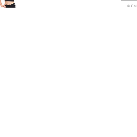
© Cal