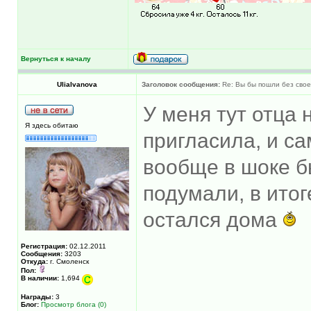
Вернуться к началу
UliaIvanova
Заголовок сообщения:
Re: Вы бы пошли без свое
У меня тут отца 
Я здесь обитаю
пригласила, и са
вообще в шоке б
подумали, в ито
остался дома
Регистрация:
02.12.2011
Сообщения:
3203
Откуда:
г. Смоленск
Пол:
В наличии:
1,694
Награды:
3
Блог:
Просмотр блога (0)