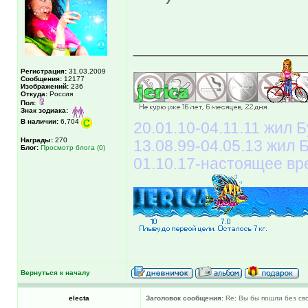
______________
Регистрация:
31.03.2009
Сообщения:
12177
Изображений:
236
Откуда:
Россия
Пол:
Знак зодиака:
В наличии:
6,704
20.01.10-04.11.11 жил Б
Награды:
270
13.08.99-04.05.13 жил
Блог:
Просмотр блога (0)
01.10.17-настоящее вр
Вернуться к началу
electa
Заголовок сообщения:
Re: Вы бы пошли без св