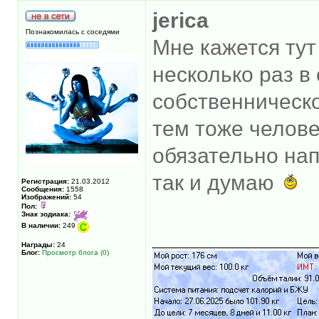
jerica
Познакомилась с соседями
Мне кажется тут
несколько раз в
собственническо
тем тоже человек
обязательно напо
так и думаю
Регистрация:
21.03.2012
Сообщения:
1558
Изображений:
54
Пол:
Знак зодиака:
В наличии:
249
_____________
Награды:
24
Блог:
Просмотр блога (0)