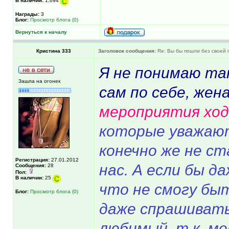
В наличии:
1,694
Награды:
3
Блог:
Просмотр блога (0)
Вернуться к началу
Кристина 333
Заголовок сообщения:
Re: Вы бы пошли без своей 
Я не понимаю та
Зашла на огонек
сам по себе, жена
мероприятия хо
которые уважают
конечно же не ст
Регистрация:
27.01.2012
нас. А если бы д
Сообщения:
28
Пол:
В наличии:
25
что не смогу бы
Блог:
Просмотр блога (0)
даже спрашивать
любимый, т.к. м