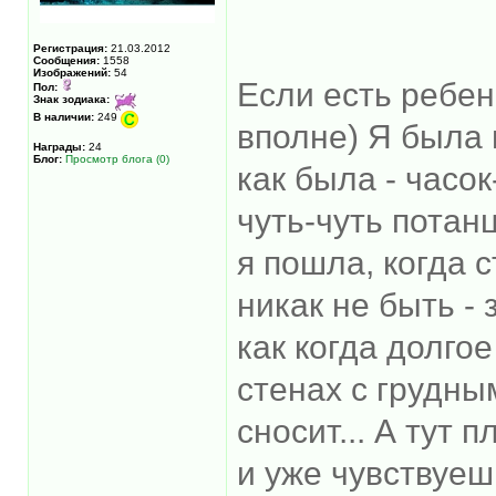
Регистрация:
21.03.2012
Сообщения:
1558
Изображений:
54
Если есть ребено
Пол:
Знак зодиака:
В наличии:
249
вполне) Я была 
Награды:
24
Блог:
Просмотр блога (0)
как была - часо
чуть-чуть потан
я пошла, когда 
никак не быть - 
как когда долго
стенах с грудн
сносит... А тут 
и уже чувствуе