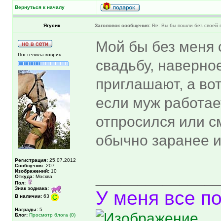
Вернуться к началу
Ягусик
Заголовок сообщения:
Re: Вы бы пошли без своей 
Мой бы без меня с
Постелила коврик
свадьбу, наверное
приглашают, а во
если муж работает
отпросился или с
обычно заранее и
Регистрация:
25.07.2012
Сообщения:
207
Изображений:
10
______________
Откуда:
Москва
Пол:
Знак зодиака:
У меня все по
В наличии:
63
Награды:
5
Блог:
Просмотр блога (0)