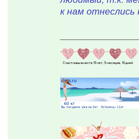
к нам отнеслись 
______________