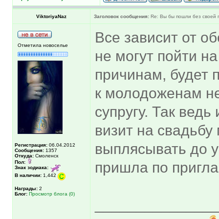
ViktoriyaNaz
Заголовок сообщения:
Re: Вы бы пошли без своей 
Все зависит от о
Отметила новоселье
не могут пойти н
причинам, будет 
к молодоженам не
супругу. Так ведь
визит на свадьбу
выплясывать до у
Регистрация:
06.04.2012
Сообщения:
1357
Откуда:
Смоленск
Пол:
пришла по пригла
Знак зодиака:
В наличии:
1,442
Награды:
2
Блог:
Просмотр блога (0)
______________