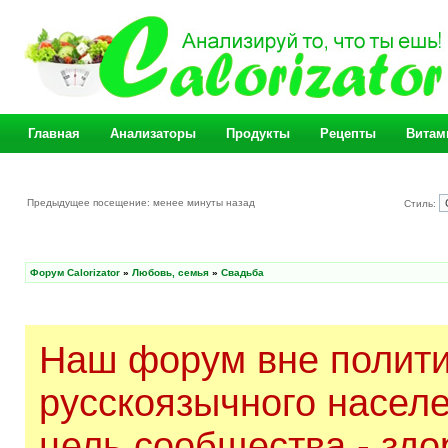
Главная
Анализаторы
Продукты
Рецепты
Витам
Предыдущее посещение: менее минуты назад
Стиль:
Форум Calorizator
»
Любовь, семья
»
Свадьба
Наш форум вне полити
русскоязычного насел
цель сообщества - здо