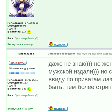
Регистрация:
07.03.2018
Сообщения:
91
Пол:
В наличии:
114
Блог:
Просмотр блога (0)
Вернуться к началу
Mashka1888
Заголовок сообщения:
Re: Муж спрашивает разреше
даже не знаю))) но же
Обзавелась друзьями
мужской издали))) но 
ввиду по приватам ла
Регистрация:
11.03.2019
Сообщения:
183
быть. тем более стрип
Пол:
В наличии:
189
Блог:
Просмотр блога (0)
Вернуться к началу