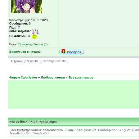
Регистрация:
10.05.2023
Сообщения:
6
Пол:
Знак зодиака:
В наличии:
11
Блог:
Просмотр блога (0)
Вернуться к началу
Страница
9
из
10
[ Сообщений: 92 ]
Форум Calorizator
»
Любовь, семья
»
Без комплексов
Кто сейчас на конференции
Зарегистрированные пользователи: Aka67, Аленушка 85,
BaiduSpider
,
BingBot
,
Cla
TrendictionBot
,
YandexBot