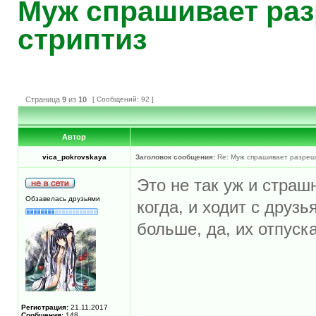
Муж спрашивает раз
стриптиз
Страница
9
из
10
[ Сообщений: 92 ]
Автор
vica_pokrovskaya
Заголовок сообщения:
Re: Муж спрашивает разреше
Это не так уж и страш
Обзавелась друзьями
когда, и ходит с друзь
больше, да, их отпуск
Регистрация:
21.11.2017
Сообщения:
148