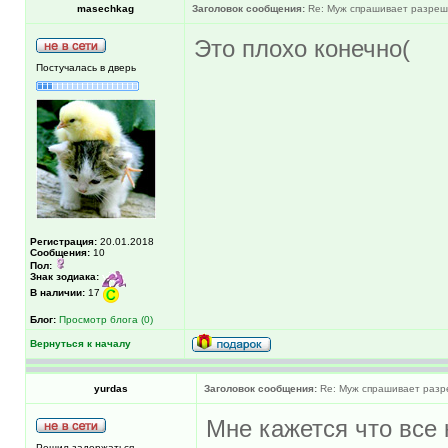
masechkag
Заголовок сообщения:
Re: Муж спрашивает разреше
Это плохо конечно(
Постучалась в дверь
Регистрация:
20.01.2018
Сообщения:
10
Пол:
Знак зодиака:
В наличии:
17
Блог:
Просмотр блога (0)
Вернуться к началу
yurdas
Заголовок сообщения:
Re: Муж спрашивает разр
Мне кажется что все 
Решил задержаться