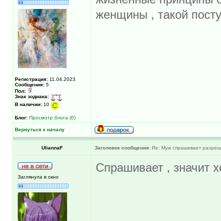
женщины , такой поступ
Регистрация:
11.04.2023
Сообщения:
5
Пол:
Знак зодиака:
В наличии:
10
Блог:
Просмотр блога (0)
Вернуться к началу
UliannaF
Заголовок сообщения:
Re: Муж спрашивает разреше
Спрашивает , значит 
Заглянула в окно