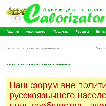
Главная
Анализаторы
Продукты
Рецепты
Витам
Предыдущее посещение: менее минуты назад
Стиль:
Форум Calorizator
»
Любовь, семья
»
Без комплексов
Наш форум вне полити
русскоязычного насел
цель сообщества - здо