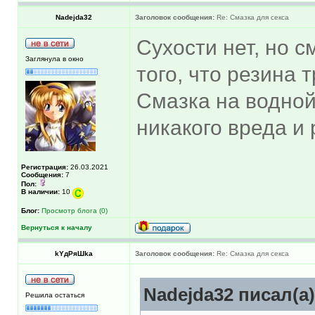
Nadejda32
Заголовок сообщения:
Re: Смазка для секса
Сухости нет, но с
Заглянула в окно
того, что резина т
Смазка на водной
никакого вреда и
Регистрация:
26.03.2021
Сообщения:
7
Пол:
В наличии:
10
Блог:
Просмотр блога (0)
Вернуться к началу
kYдРяШkа
Заголовок сообщения:
Re: Смазка для секса
Nadejda32 писал(а)
Решила остаться