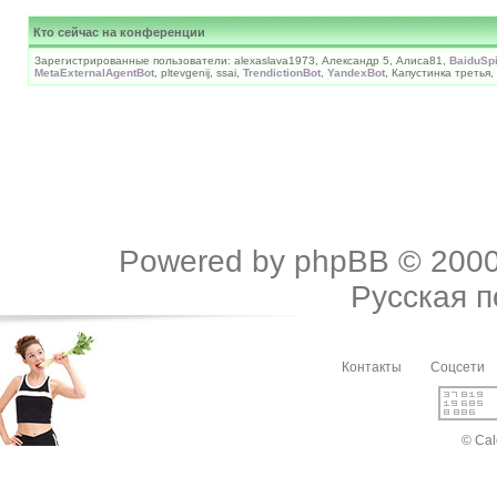
Кто сейчас на конференции
Зарегистрированные пользователи: alexaslava1973, Александр 5, Алиса81,
BaiduSp
MetaExternalAgentBot
, pltevgenij, ssai,
TrendictionBot
,
YandexBot
, Капустинка третья
Powered by
phpBB
© 2000
Русская 
Контакты
Соцсети
© Cal