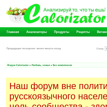
Главная
Анализаторы
Продукты
Рецепты
Витам
Предыдущее посещение: менее минуты назад
Стиль:
Форум Calorizator
»
Любовь, семья
»
Без комплексов
Наш форум вне полити
русскоязычного насел
цель сообщества - здо