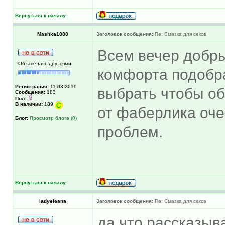
Вернуться к началу
Mashka1888
Заголовок сообщения:
Re: Смазка для секса
Всем вечер добры
Обзавелась друзьями
комфорта подобра
Регистрация:
11.03.2019
выбрать чтобы о
Сообщения:
183
Пол:
В наличии:
189
от фаберлика оче
Блог:
Просмотр блога (0)
проблем.
Вернуться к началу
ladyeleana
Заголовок сообщения:
Re: Смазка для секса
да что рассказыва