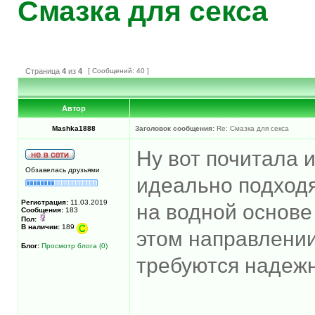
Смазка для секса
Страница
4
из
4
[ Сообщений: 40 ]
Автор
Mashka1888
Заголовок сообщения:
Re: Смазка для секса
Ну вот почитала и
Обзавелась друзьями
идеально подходя
Регистрация:
11.03.2019
на водной основе
Сообщения:
183
Пол:
В наличии:
189
этом направлении.
Блог:
Просмотр блога (0)
требуются надежн