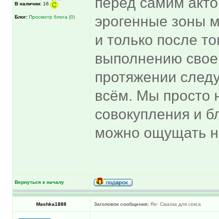
перед самим акто
В наличии:
16
эрогенные зоны м
Блог:
Просмотр блога (0)
и только после тог
выполнению своег
протяжении след
всём. Мы просто
совокупления и б
можно ощущать н
Вернуться к началу
Mashka1888
Заголовок сообщения:
Re: Смазка для секса