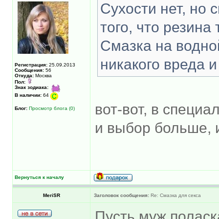
Сухости нет, но 
того, что резина 
Смазка на водно
никакого вреда 
Регистрация:
25.09.2013
Сообщения:
56
Откуда:
Москва
Пол:
Знак зодиака:
В наличии:
64
вот-вот, в специ
Блог:
Просмотр блога (0)
и выбор больше, 
Вернуться к началу
MeriSR
Заголовок сообщения:
Re: Смазка для секса
Пусть муж поласк