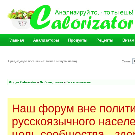
Главная
Анализаторы
Продукты
Рецепты
Витам
Предыдущее посещение: менее минуты назад
Стиль:
Форум Calorizator
»
Любовь, семья
»
Без комплексов
Наш форум вне полити
русскоязычного насел
цель сообщества - здо