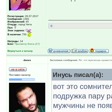
______________
Регистрация:
26.07.2017
Сообщения:
1391
Изображений:
45
Откуда:
город Чита
Пол:
Знак зодиака:
В наличии:
750
Награды:
14
Блог:
Просмотр блога (17)
Вернуться к началу
dooss
Заголовок сообщения:
Re: что мужчинам нравится
Инусь писал(а):
Поставил палатку
вот это сомните
подружка пару р
мужчины не появ