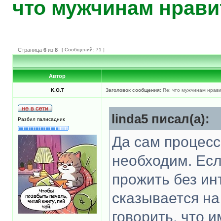
что мужчинам нрави
Страница
6
из
8
[ Сообщений: 71 ]
Автор
K.O.T
Заголовок сообщения:
Re: что мужчинам нрави
linda5 писал(а):
Разбил палисадник
Да сам процесс
необходим. Ес
прожить без ин
сказывается на
говорить, что 