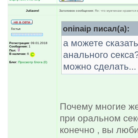
Juliaorel
Заголовок сообщения:
Re: что мужчинам нравится в
oninaip писал(а):
Гостья
а можете сказать
Регистрация:
09.01.2018
Сообщения:
1
Пол:
анального секса
В наличии:
6
Блог:
Просмотр блога (0)
можно сделать...
Почему многие ж
при оральном секс
конечно , вы люби