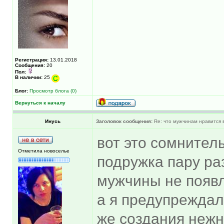
Регистрация:
13.01.2018
Сообщения:
20
Пол:
В наличии:
25
Блог:
Просмотр блога (0)
Вернуться к началу
Инусь
Заголовок сообщения:
Re: что мужчинам нравится в
вот это сомнител
Отметила новоселье
подружка пару раз
мужчины не появл
а я предупреждала
же создания неж