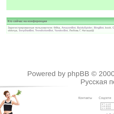
Кто сейчас на конференции
Зарегистрированные пользователи: 6i6ka,
AmazonBot
,
BaiduSpider
,
BingBot
, book,
C
oblonya,
SerpStatBot
,
TrendictionBot
,
YandexBot
, Любовь Г, НаташаШ
Powered by
phpBB
© 2000
Русская 
Контакты
Соцсети