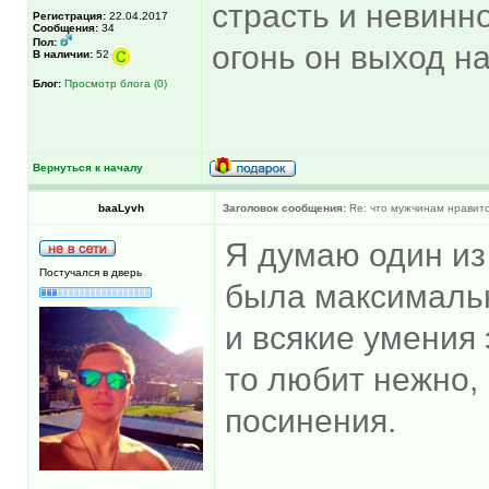
страсть и невинно
Регистрация:
22.04.2017
Сообщения:
34
Пол:
огонь он выход на
В наличии:
52
Блог:
Просмотр блога (0)
Вернуться к началу
baaLyvh
Заголовок сообщения:
Re: что мужчинам нравитс
Я думаю один из
Постучался в дверь
была максимальн
и всякие умения 
то любит нежно, 
посинения.