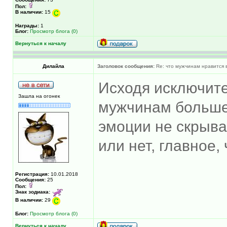
Пол:
В наличии:
15
Награды:
1
Блог:
Просмотр блога (0)
Вернуться к началу
Дилайла
Заголовок сообщения:
Re: что мужчинам нравится в
Исходя исключит
Зашла на огонек
мужчинам больше 
эмоции не скрыва
или нет, главное,
Регистрация:
10.01.2018
Сообщения:
25
Пол:
Знак зодиака:
В наличии:
29
Блог:
Просмотр блога (0)
Вернуться к началу