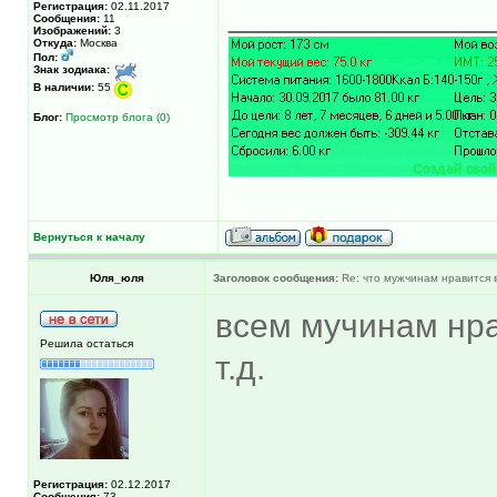
______________
Регистрация:
02.11.2017
Сообщения:
11
Изображений:
3
Откуда:
Москва
Пол:
Знак зодиака:
В наличии:
55
Блог:
Просмотр блога (0)
Вернуться к началу
Юля_юля
Заголовок сообщения:
Re: что мужчинам нравится в
всем мучинам нрав
Решила остаться
т.д.
Регистрация:
02.12.2017
Сообщения:
73