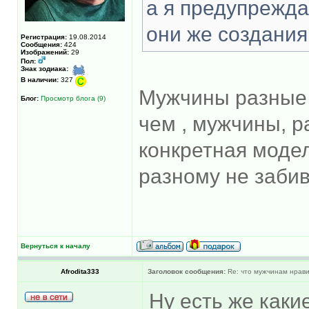
а я предупрежда
они же создани
Регистрация:
19.08.2014
Сообщения:
424
Изображений:
29
Пол:
Знак зодиака:
В наличии:
327
Мужчины разные б
Блог:
Просмотр блога (9)
чем , мужчины, р
конкретная модел
разному не забив
Вернуться к началу
Afrodita333
Заголовок сообщения:
Re: что мужчинам нрави
Ну есть же как