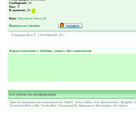
Сообщения:
21
Пол:
В наличии:
25
Блог:
Просмотр блога (0)
Вернуться к началу
Страница
6
из
7
[ Сообщений: 64 ]
Форум Calorizator
»
Любовь, семья
»
Без комплексов
Кто сейчас на конференции
Зарегистрированные пользователи: Aka67,
AmazonBot
, Аня,
BaiduSpider
,
BingBot
,
C
TrendictionBot
, vvikf,
YandexBot
, ЛатынинаЛН, Маргарита Матюхина, На спорте