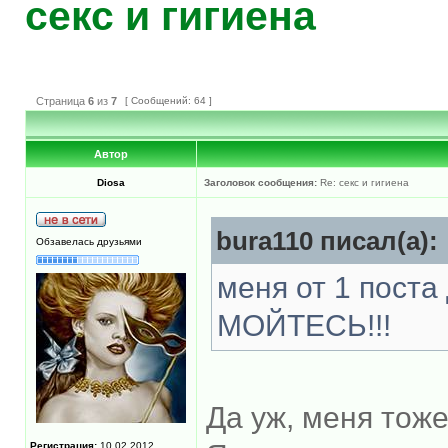
секс и гигиена
Страница
6
из
7
[ Сообщений: 64 ]
Автор
Diosa
Заголовок сообщения:
Re: секс и гигиена
bura110 писал(а):
Обзавелась друзьями
меня от 1 пост
МОЙТЕСЬ!!!
Да уж, меня тож
Регистрация:
10.02.2012