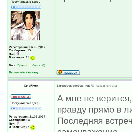
Постучалась в дверь
Регистрация:
06.02.2017
Сообщения:
15
Пол:
В наличии:
24
Блог:
Просмотр блога (0)
Вернуться к началу
ColdRiver
Заголовок сообщения:
Re: секс и гигиена
А мне не верится,
Постучалась в дверь
правду прямо в л
Регистрация:
21.01.2017
Последняя встреч
Сообщения:
11
Пол:
В наличии:
16
самоуважение.