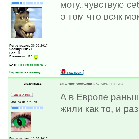
могу..чувствую се
о том что всяк м
Регистрация:
30.05.2017
Сообщения:
71
Пол:
В наличии:
113
Блог:
Просмотр блога (0)
Вернуться к началу
LisaAlisa12
Заголовок сообщения:
Re: секс и гигиена
А в Европе раньш
Зашла на огонек
жили как то, и ра
Регистрация:
12.09.2017