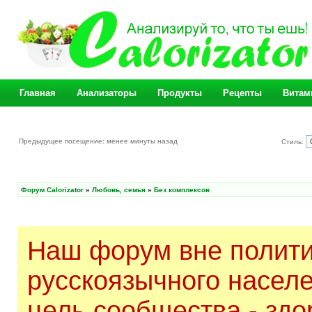
Главная
Анализаторы
Продукты
Рецепты
Витам
Предыдущее посещение: менее минуты назад
Стиль:
Форум Calorizator
»
Любовь, семья
»
Без комплексов
Наш форум вне полити
русскоязычного насел
цель сообщества - здо