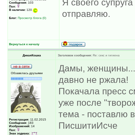
Я своего супруга
Сообщения:
103
Пол:
В наличии:
120
отправляю.
Блог:
Просмотр блога (0)
Вернуться к началу
ДикаяКошка
Заголовок сообщения:
Re: секс и гигиена
Дамы, женщины...
Обзавелась друзьями
давно не ржала!
Покачала пресс с
уже после "творо
тема - поставлю 
Регистрация:
11.02.2015
ПисшитиИсче
Сообщения:
183
Изображений:
14
Пол:
Знак зодиака: