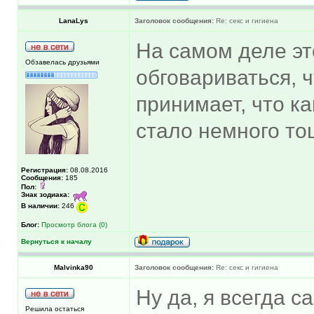
LanaLys
Заголовок сообщения:
Re: секс и гигиена
На самом деле э
Обзавелась друзьями
обговариваться, ч
принимает, что ка
стало немного то
Регистрация:
08.08.2016
Сообщения:
185
Пол:
Знак зодиака:
В наличии:
246
Блог:
Просмотр блога (0)
Вернуться к началу
Malvinka90
Заголовок сообщения:
Re: секс и гигиена
Ну да, я всегда с
Решила остаться