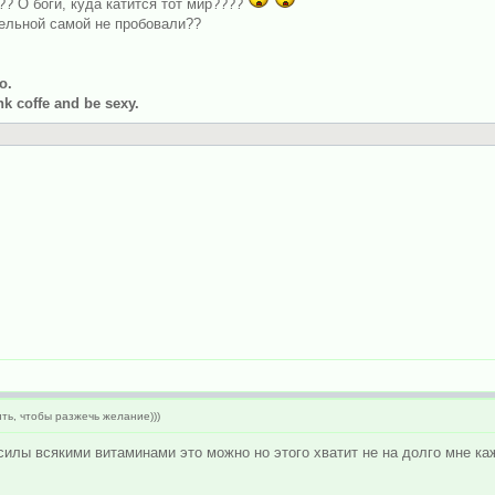
? О боги, куда катится тот мир????
тельной самой не пробовали??
о.
k coffe and be sexy.
ть, чтобы разжечь желание)))
илы всякими витаминами это можно но этого хватит не на долго мне ка