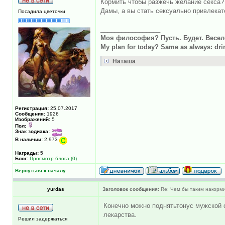
Кормить чтобы разжечь желание секса??
Дамы, а вы стать сексуально привлека
Посадила цветочки
_________________
Моя философия? Пусть. Будет. Весел
My plan for today? Same as always: drin
Наташа
Регистрация:
25.07.2017
Сообщения:
1926
Изображений:
5
Пол:
Знак зодиака:
В наличии:
2,973
Награды:
5
Блог:
Просмотр блога (0)
Вернуться к началу
yurdas
Заголовок сообщения:
Re: Чем бы таким накорми
Конечно можно поднятьтонус мужской с
лекарства.
Решил задержаться