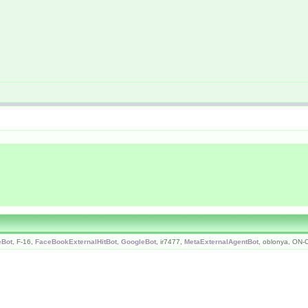
eBot
, F-16,
FaceBookExternalHitBot
,
GoogleBot
, ir7477,
MetaExternalAgentBot
, oblonya, ON-