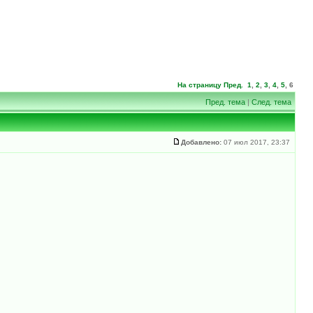
На страницу
Пред.
1
,
2
,
3
,
4
,
5
,
6
Пред. тема
|
След. тема
Добавлено:
07 июл 2017, 23:37