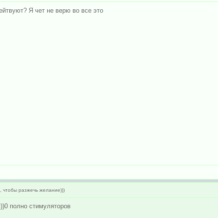
ейтвуют? Я чет не верю во все это
, чтобы разжечь желание)))
я))0 полно стимуляторов