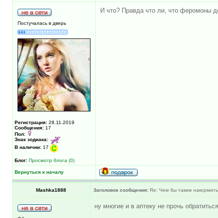
И что? Правда что ли, что феромоны д
Постучалась в дверь
Регистрация:
28.11.2019
Сообщения:
17
Пол:
Знак зодиака:
В наличии:
17
Блог:
Просмотр блога (0)
Вернуться к началу
Mashka1888
Заголовок сообщения:
Re: Чем бы таким накормить
ну многие и в аптеку не прочь обратитьс