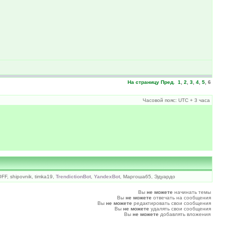
На страницу
Пред.
1
,
2
,
3
,
4
,
5
,
6
Часовой пояс: UTC + 3 часа
OFF, shipovnik, timka19,
TrendictionBot
,
YandexBot
, Маргоша65, Эдуардо
Вы
не можете
начинать темы
Вы
не можете
отвечать на сообщения
Вы
не можете
редактировать свои сообщения
Вы
не можете
удалять свои сообщения
Вы
не можете
добавлять вложения