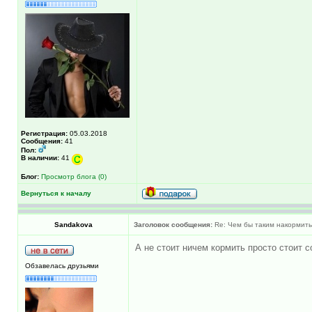
Регистрация:
05.03.2018
Сообщения:
41
Пол:
В наличии:
41
Блог:
Просмотр блога (0)
Вернуться к началу
Sandakova
Заголовок сообщения:
Re: Чем бы таким накормить
А не стоит ничем кормить просто стоит с
Обзавелась друзьями