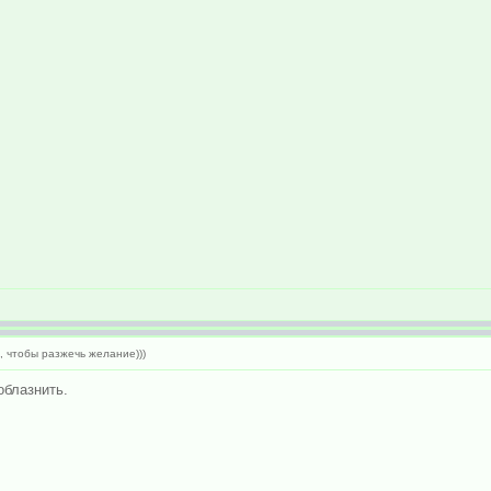
, чтобы разжечь желание)))
облазнить.