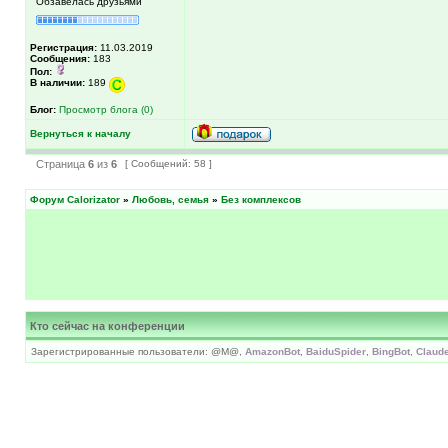
Обзавелась друзьями
Регистрация:
11.03.2019
Сообщения:
183
Пол:
В наличии:
189
Блог:
Просмотр блога (0)
Вернуться к началу
Страница
6
из
6
[ Сообщений: 58 ]
Форум Calorizator
»
Любовь, семья
»
Без комплексов
Кто сейчас на конференции
Зарегистрированные пользователи: @M@,
AmazonBot
,
BaiduSpider
,
BingBot
,
Claud