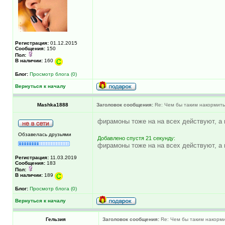
Регистрация:
01.12.2015
Сообщения:
150
Пол:
В наличии:
160
Блог:
Просмотр блога (0)
Вернуться к началу
Mashka1888
Заголовок сообщения:
Re: Чем бы таким накормить
фирамоны тоже на на всех действуют, а в
Обзавелась друзьями
Добавлено спустя 21 секунду:
фирамоны тоже на на всех действуют, а в
Регистрация:
11.03.2019
Сообщения:
183
Пол:
В наличии:
189
Блог:
Просмотр блога (0)
Вернуться к началу
Гельзия
Заголовок сообщения:
Re: Чем бы таким накорми