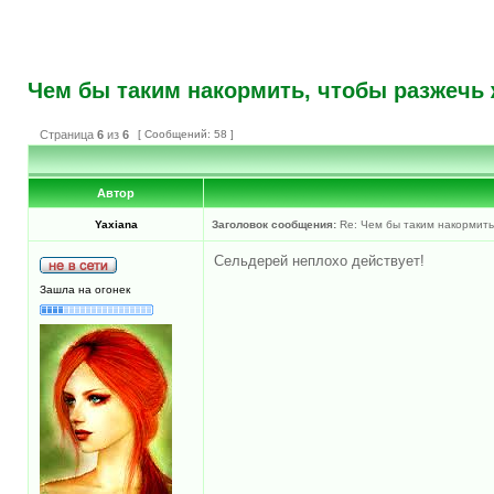
Чем бы таким накормить, чтобы разжечь 
Страница
6
из
6
[ Сообщений: 58 ]
Автор
Yaxiana
Заголовок сообщения:
Re: Чем бы таким накормить
Сельдерей неплохо действует!
Зашла на огонек