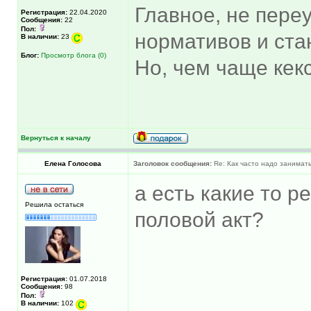
Главное, не пере
Регистрация:
22.04.2020
Сообщения:
22
Пол:
нормативов и стан
В наличии:
23
Блог:
Просмотр блога (0)
Но, чем чаще кек
Вернуться к началу
Елена Голосова
Заголовок сообщения:
Re: Как часто надо занимат
а есть какие то 
Решила остаться
половой акт?
Регистрация:
01.07.2018
Сообщения:
98
Пол:
В наличии:
102