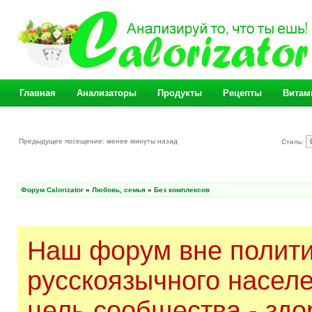
Главная
Анализаторы
Продукты
Рецепты
Витам
Предыдущее посещение: менее минуты назад
Стиль:
Форум Calorizator
»
Любовь, семья
»
Без комплексов
Наш форум вне полити
русскоязычного насел
цель сообщества - здо