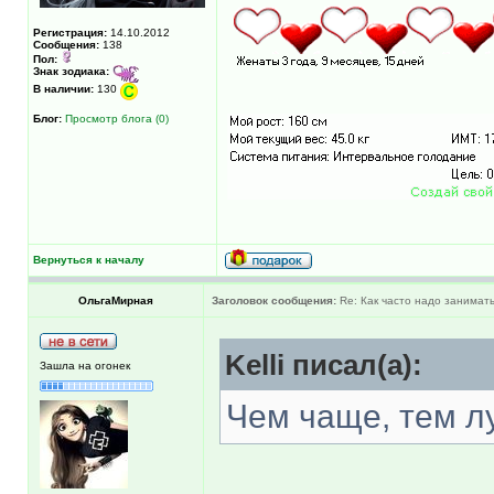
Регистрация:
14.10.2012
Сообщения:
138
Пол:
Знак зодиака:
В наличии:
130
Блог:
Просмотр блога (0)
Вернуться к началу
ОльгаМирная
Заголовок сообщения:
Re: Как часто надо занимат
Kelli писал(а):
Зашла на огонек
Чем чаще, тем л