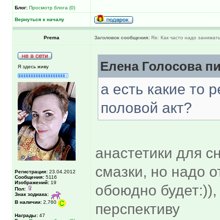
Блог:
Просмотр блога (0)
Вернуться к началу
Prema
Заголовок сообщения:
Re: Как часто надо занимат
Елена Голосова пи
Я здесь живу
а есть какие то
половой акт?
анастетики для с
смазки, но надо о
Регистрация:
23.04.2012
Сообщения:
5116
Изображений:
19
обоюдно будет:)),
Пол:
Знак зодиака:
В наличии:
2,760
перспективу
Награды:
47