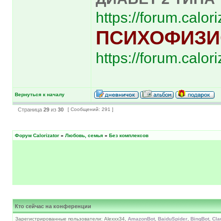
https://forum.calo
ПСИХОФИЗИ
https://forum.calo
Вернуться к началу
Страница
29
из
30
[ Сообщений: 291 ]
Форум Calorizator
»
Любовь, семья
»
Без комплексов
Кто сейчас на конференции
Зарегистрированные пользователи: Alexxx34,
AmazonBot
,
BaiduSpider
,
BingBot
,
Cla