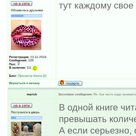
тут каждому свое
Обзавелась друзьями
Регистрация:
13.11.2019
Сообщения:
106
Пол:
В наличии:
111
Блог:
Просмотр блога (0)
Вернуться к началу
marick
Заголовок сообщения:
Re: Как часто надо занимат
В одной книге чи
Постучался в дверь
превышать количе
А если серьезно, 