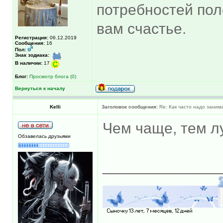
потребностей пол
вам счастье.
Регистрация:
06.12.2019
Сообщения:
16
Пол:
Знак зодиака:
В наличии:
17
Блог:
Просмотр блога (0)
Вернуться к началу
Kelli
Заголовок сообщения:
Re: Как часто надо заним
Чем чаще, тем л
Обзавелась друзьями
______________