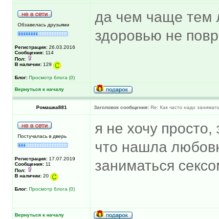
да чем чаще тем л
Обзавелась друзьями
здоровью не пов
Регистрация:
26.03.2016
Сообщения:
114
Пол:
В наличии:
129
Блог:
Просмотр блога (0)
Вернуться к началу
Ромашка881
Заголовок сообщения:
Re: Как часто надо занимат
я не хочу просто,
Постучалась в дверь
что нашла любовн
Регистрация:
17.07.2019
заниматься сексо
Сообщения:
11
Пол:
В наличии:
20
Блог:
Просмотр блога (0)
Вернуться к началу