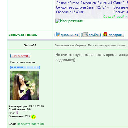
Вернуться к началу
Galina34
Заголовок сообщения:
Re: сколько времени можно 
Не считаю нужным засекать время, иногд
подольше)).
Постелила коврик
Регистрация:
19.07.2016
Сообщения:
264
Пол:
В наличии:
249
Блог:
Просмотр блога (0)