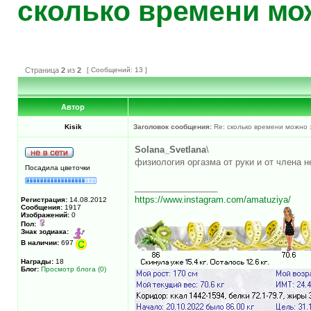
сколько времени мо
Страница
2
из
2
[ Сообщений: 13 ]
Автор
Kisik
Заголовок сообщения:
Re: сколько времени можно 
Solana_Svetlana
\
физиология оргазма от руки и от члена н
Посадила цветочки
_________________
https://www.instagram.com/amatuziya/
Регистрация:
14.08.2012
Сообщения:
1917
Изображений:
0
Пол:
Знак зодиака:
В наличии:
697
Награды:
18
Блог:
Просмотр блога (0)