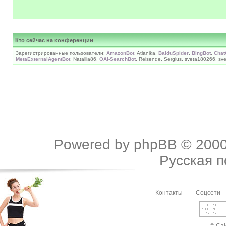
Кто сейчас на конференции
Зарегистрированные пользователи:
AmazonBot
, Atlanika,
BaiduSpider
,
BingBot
,
Chat
MetaExternalAgentBot
, Natallia86,
OAI-SearchBot
, Reisende, Sergius, sveta180266, sv
Powered by
phpBB
© 2000
Русская 
Контакты
Соцсети
© Cal