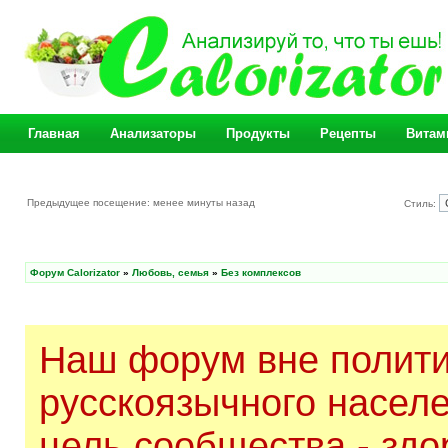
Главная
Анализаторы
Продукты
Рецепты
Витам
Предыдущее посещение: менее минуты назад
Стиль:
Форум Calorizator
»
Любовь, семья
»
Без комплексов
Наш форум вне полити
русскоязычного насел
цель сообщества - здо