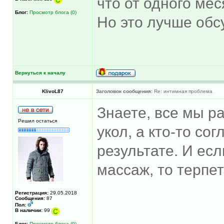
что от одного ме
Блог:
Просмотр блога (0)
Но это лучше обс
Вернуться к началу
KlivoL87
Заголовок сообщения:
Re: интимная проблема
Знаете, все мы р
Решил остаться
укол, а кто-то со
результате. И ес
массаж, то терпет
Регистрация:
29.05.2018
Сообщения:
87
Пол:
В наличии:
99
Блог:
Просмотр блога (0)