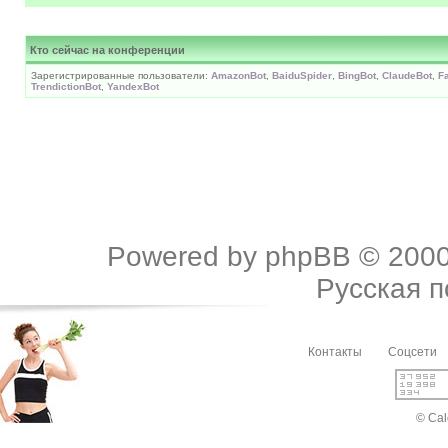
Кто сейчас на конференции
Зарегистрированные пользователи:
AmazonBot
,
BaiduSpider
,
BingBot
,
ClaudeBot
,
F
TrendictionBot
,
YandexBot
Powered by
phpBB
© 2000
Русская 
Контакты
Соцсети
© Cal