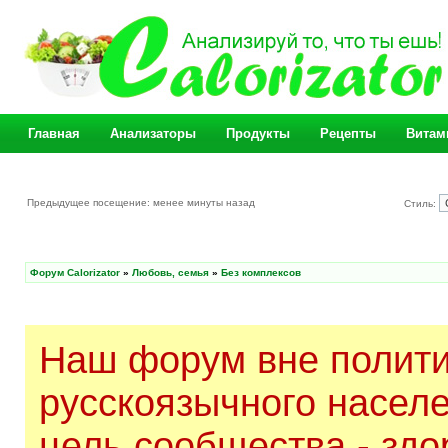
Главная
Анализаторы
Продукты
Рецепты
Витам
Предыдущее посещение: менее минуты назад
Стиль:
Форум Calorizator
»
Любовь, семья
»
Без комплексов
Наш форум вне полити
русскоязычного насел
цель сообщества - здо