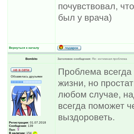
почувствовал, что
был у врача)
Вернуться к началу
Bombito
Заголовок сообщения:
Re: интимная проблема
Проблема всегда
Обзавелась друзьями
жизни, но простат
любом случае, на
всегда поможет ч
выздороветь.
Регистрация:
01.07.2018
Сообщения:
139
Пол:
В наличии:
154