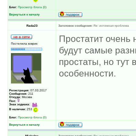
Блог:
Просмотр блога (0)
Вернуться к началу
Rada23
Заголовок сообщения:
Re: интимная проблема
Простатит очень 
Постелила коврик
будут самые разн
простаты, но тут 
особенности.
Регистрация:
07.03.2017
Сообщения:
211
Откуда:
Москва
Пол:
Знак зодиака:
В наличии:
253
Блог:
Просмотр блога (0)
Вернуться к началу
Miakulpa
Заголовок сообщения:
Re: интимная проблема