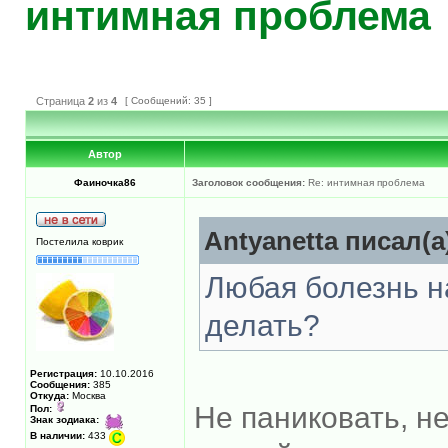
интимная проблема
Страница
2
из
4
[ Сообщений: 35 ]
Автор
Фаиночка86
Заголовок сообщения:
Re: интимная проблема
Antyanetta писал(а
Постелила коврик
Любая болезнь н
делать?
Регистрация:
10.10.2016
Сообщения:
385
Откуда:
Москва
Не паниковать, н
Пол:
Знак зодиака:
В наличии:
433