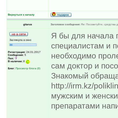
Вернуться к началу
gitarus
Заголовок сообщения:
Re: Посоветуйте, средства 
Я бы для начала 
Заглянула в окно
специалистам и п
Регистрация:
24.01.2017
необходимо проле
Сообщения:
5
Пол:
В наличии:
8
сам доктор и пос
Блог:
Просмотр блога (0)
Знакомый обращал
http://irm.kz/polik
мужским и женски
препаратами напи