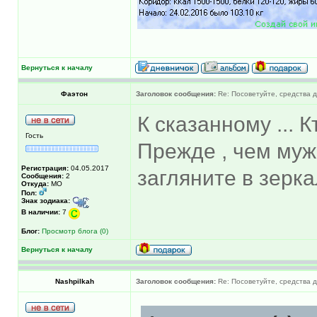
Вернуться к началу
Фаэтон
Заголовок сообщения:
Re: Посоветуйте, средства 
К сказанному ... 
Гость
Прежде , чем муж
Регистрация:
04.05.2017
загляните в зерка
Сообщения:
2
Откуда:
МО
Пол:
Знак зодиака:
В наличии:
7
Блог:
Просмотр блога (0)
Вернуться к началу
Nashpilkah
Заголовок сообщения:
Re: Посоветуйте, средства 