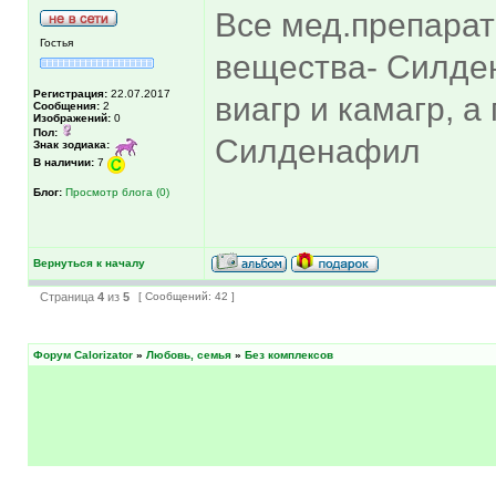
Все мед.препарат
Гостья
вещества- Силден
Регистрация:
22.07.2017
виагр и камагр, а
Сообщения:
2
Изображений:
0
Пол:
Силденафил
Знак зодиака:
В наличии:
7
Блог:
Просмотр блога (0)
Вернуться к началу
Страница
4
из
5
[ Сообщений: 42 ]
Форум Calorizator
»
Любовь, семья
»
Без комплексов