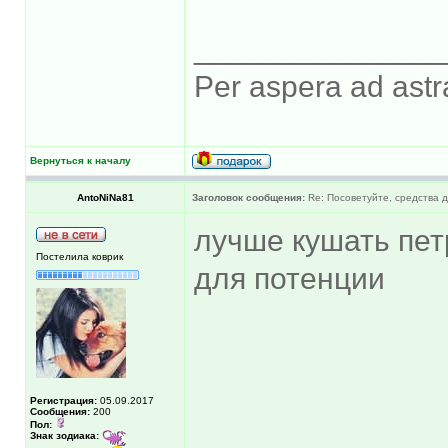
______________
Per aspera ad astr
Вернуться к началу
AntoNiNa81
Заголовок сообщения:
Re: Посоветуйте, средства 
лучше кушать петр
Постелила коврик
для потенции
Регистрация:
05.09.2017
Сообщения:
200
Пол:
Знак зодиака: