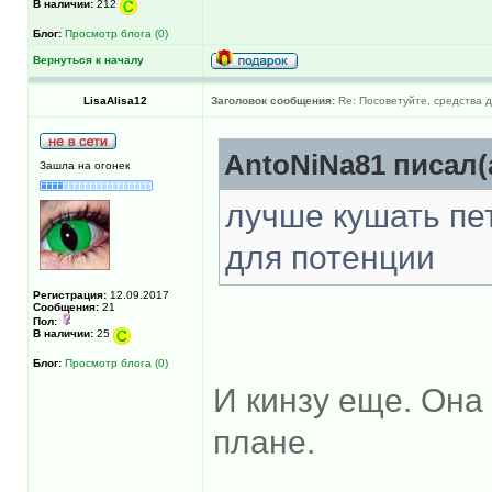
В наличии:
212
Блог:
Просмотр блога (0)
Вернуться к началу
LisaAlisa12
Заголовок сообщения:
Re: Посоветуйте, средства 
AntoNiNa81 писал(
Зашла на огонек
лучше кушать пет
для потенции
Регистрация:
12.09.2017
Сообщения:
21
Пол:
В наличии:
25
Блог:
Просмотр блога (0)
И кинзу еще. Она
плане.