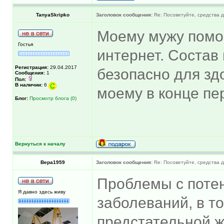
TanyaSkripko
Заголовок сообщения:
Re: Посоветуйте, средства 
Моему мужу помог 
Гостья
интернет. Состав 
Регистрация:
29.04.2017
безопасно для зд
Сообщения:
1
Пол:
В наличии:
6
моему в конце пе
Блог:
Просмотр блога (0)
Вернуться к началу
Вера1959
Заголовок сообщения:
Re: Посоветуйте, средства 
Проблемы с потен
Я давно здесь живу
заболеваний, в т
предстательной ж