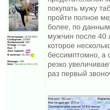
покупать мужу та
пройти полное ме
более, по данным
мужчин после 40 
Регистрация:
14.03.2017
Сообщения:
32586
Изображений:
466
которое нескольк
Откуда:
оттуда
Пол:
Знак зодиака:
бессимптомно, а 
В наличии:
16,163
Награды:
100
резко увеличивае
Блог:
Просмотр блога (0)
раз первый звоно
______________