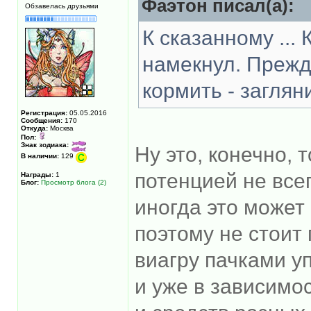
Фаэтон писал(а):
Обзавелась друзьями
К сказанному ... 
намекнул. Прежд
кормить - заглян
Регистрация:
05.05.2016
Сообщения:
170
Откуда:
Москва
Пол:
Знак зодиака:
Ну это, конечно, 
В наличии:
129
потенцией не все
Награды:
1
Блог:
Просмотр блога (2)
иногда это может
поэтому не стоит
виагру пачками у
и уже в зависимо