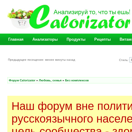
Главная
Анализаторы
Продукты
Рецепты
Витам
Предыдущее посещение: менее минуты назад
Стиль:
Форум Calorizator
»
Любовь, семья
»
Без комплексов
Наш форум вне полити
русскоязычного насел
цель сообщества - здо