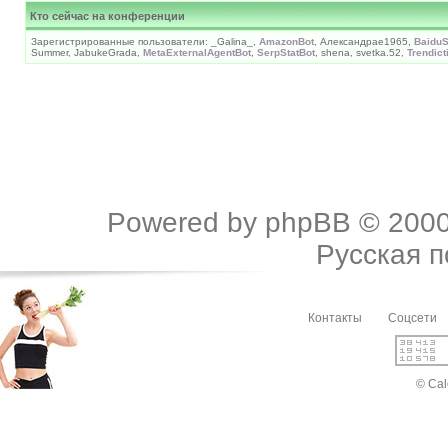
Кто сейчас на конференции
Зарегистрированные пользователи: _Galina_,
AmazonBot
, Александраe1965,
BaiduS
Summer, JabukeGrada,
MetaExternalAgentBot
,
SerpStatBot
, shena, svetka.52,
Trendict
Powered by
phpBB
© 2000
Русская 
Контакты
Соцсети
© Cal