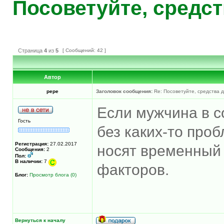
Посоветуйте, средс
Страница
4
из
5
[ Сообщений: 42 ]
Автор
pepe
Заголовок сообщения:
Re: Посоветуйте, средства 
Если мужчина в с
Гость
без каких-то про
Регистрация:
27.02.2017
носят временный 
Сообщения:
2
Пол:
В наличии:
7
факторов.
Блог:
Просмотр блога (0)
Вернуться к началу