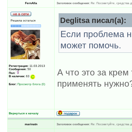
FernAlla
Заголовок сообщения:
Re: Посоветуйте, средства 
Deglitsa писал(а):
Решила остаться
Если проблема н
может помочь.
Регистрация:
11.03.2013
Сообщения:
50
А что это за крем 
Пол:
В наличии:
63
применять нужно
Блог:
Просмотр блога (0)
Вернуться к началу
marinatn
Заголовок сообщения:
Re: Посоветуйте, средства 