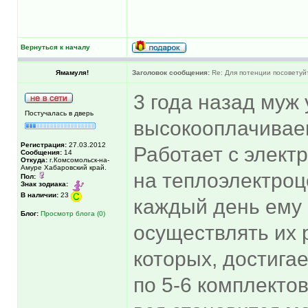
Вернуться к началу
Ямамуля!
Заголовок сообщения:
Re: Для потенции посоветуй
3 года назад муж
Постучалась в дверь
высокооплачиваем
Регистрация:
27.03.2012
Работает с элект
Сообщения:
14
Откуда:
г.Комсомольск-на-
Амуре Хабаровский край.
на теплоэлектроц
Пол:
Знак зодиака:
В наличии:
23
каждый день ему 
Блог:
Просмотр блога (0)
осуществлять их 
которых, достигае
по 5-6 комплектов