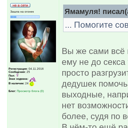
Ямамуля! писал(
Зашла на огонек
... Помогите со
Вы же сами всё 
ему не до секса
Регистрация:
04.11.2016
просто разгрузи
Сообщения:
25
Пол:
Знак зодиака:
дедушек помочь
В наличии:
24
Блог:
Просмотр блога (0)
выходные, напри
нет возможности
более, судя по 
В чём-то ещё ра