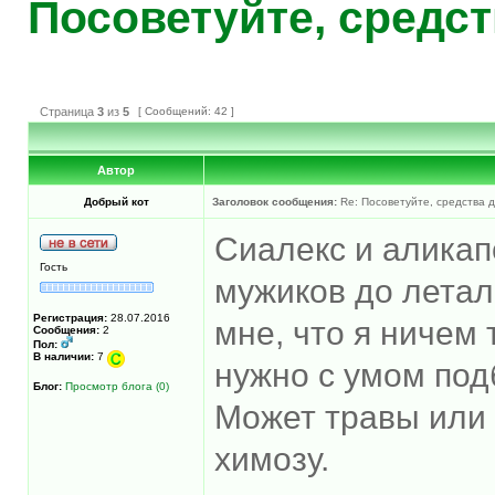
Посоветуйте, средс
Страница
3
из
5
[ Сообщений: 42 ]
Автор
Добрый кот
Заголовок сообщения:
Re: Посоветуйте, средства 
Сиалекс и аликап
Гость
мужиков до летал
Регистрация:
28.07.2016
мне, что я ничем
Сообщения:
2
Пол:
В наличии:
7
нужно с умом под
Блог:
Просмотр блога (0)
Может травы или 
химозу.