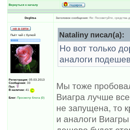
Вернуться к началу
Deglitsa
Заголовок сообщения:
Re: Посоветуйте, средства 
Nataliny писал(а):
Пьёт чай с булкой
Но вот только до
аналоги подеше
Регистрация:
05.03.2013
Сообщения:
33
Мы тоже пробовал
Пол:
В наличии:
41
Виагра лучше все
Блог:
Просмотр блога (0)
не запущена, то 
и аналоги Виагры