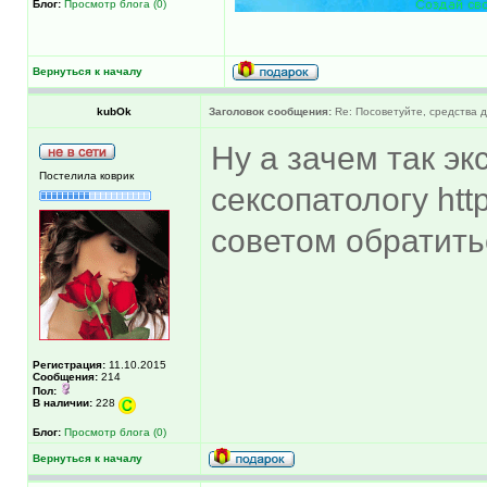
Блог:
Просмотр блога (0)
Вернуться к началу
kubOk
Заголовок сообщения:
Re: Посоветуйте, средства 
Ну а зачем так э
Постелила коврик
сексопатологу http
советом обратить
Регистрация:
11.10.2015
Сообщения:
214
Пол:
В наличии:
228
Блог:
Просмотр блога (0)
Вернуться к началу