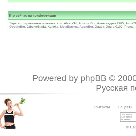
Кто сейчас на конференции
Зарегистрированные пользователи: Alexxx34,
AmazonBot
, Александраe1965, Алла2
GoogleBot
, JabukeGrada, Karioka,
MetaExternalAgentBot
, Оларт, Ольга 0102, Prema,
Powered by
phpBB
© 2000
Русская 
Контакты
Соцсети
© Cal