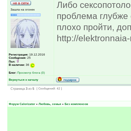
Либо сексопотоло
Зашла на огонек
проблема глубже 
плохо пройти, до
http://elektronnai
Регистрация:
19.12.2016
Сообщения:
25
Пол:
В наличии:
36
Блог:
Просмотр блога (0)
Вернуться к началу
Страница
3
из
5
[ Сообщений: 42 ]
Форум Calorizator
»
Любовь, семья
»
Без комплексов