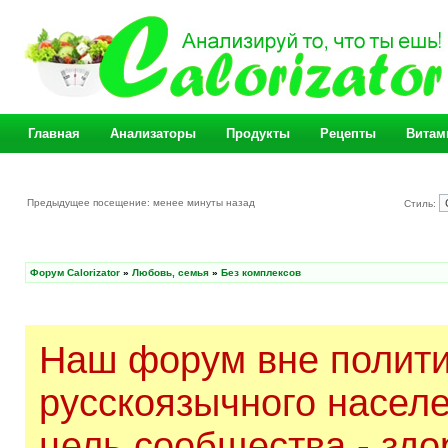
Главная
Анализаторы
Продукты
Рецепты
Витам
Предыдущее посещение: менее минуты назад
Стиль:
Форум Calorizator
»
Любовь, семья
»
Без комплексов
Наш форум вне полити
русскоязычного насел
цель сообщества - здо