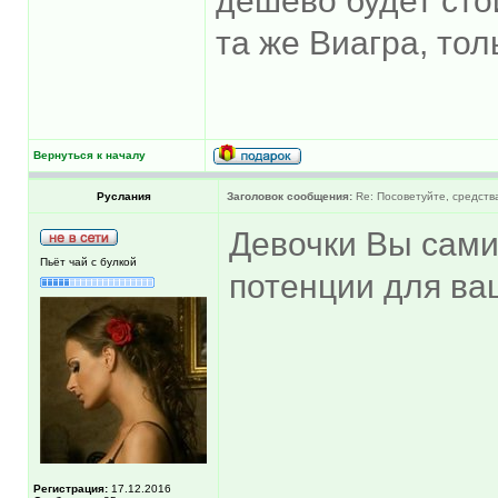
дешево будет стои
та же Виагра, тол
Вернуться к началу
Руслания
Заголовок сообщения:
Re: Посоветуйте, средств
Девочки Вы сами
Пьёт чай с булкой
потенции для ва
Регистрация:
17.12.2016