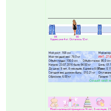
______________