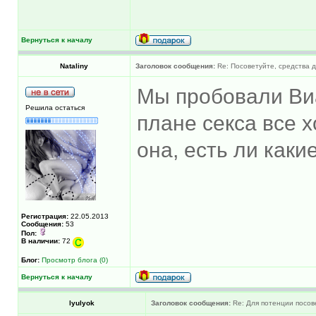
Вернуться к началу
Nataliny
Заголовок сообщения:
Re: Посоветуйте, средства 
Мы пробовали Виа
Решила остаться
плане секса все 
она, есть ли как
Регистрация:
22.05.2013
Сообщения:
53
Пол:
В наличии:
72
Блог:
Просмотр блога (0)
Вернуться к началу
lyulyok
Заголовок сообщения:
Re: Для потенции посов