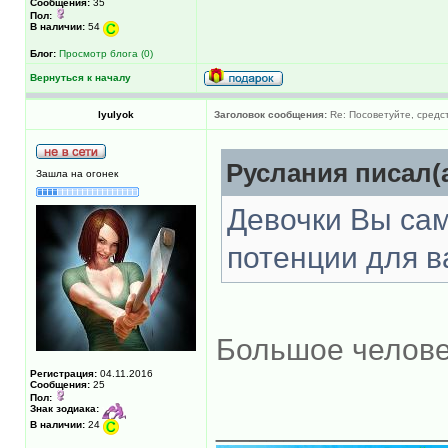
Сообщения:
35
Пол:
В наличии:
54
Блог:
Просмотр блога (0)
Вернуться к началу
lyulyok
Заголовок сообщения:
Re: Посоветуйте, средс
Руслания писал(а
Зашла на огонек
Девочки Вы сам
потенции для в
Большое челове
Регистрация:
04.11.2016
Сообщения:
25
Пол:
Знак зодиака:
_____________
В наличии:
24