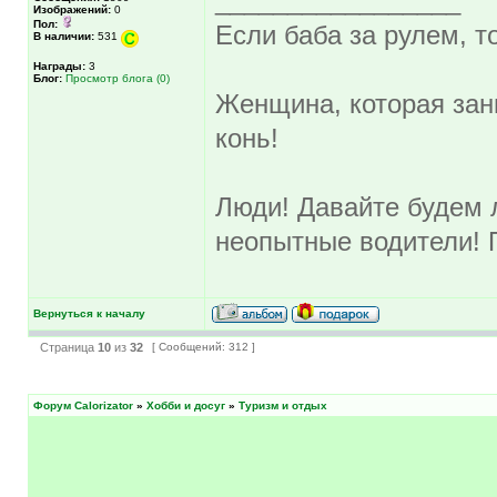
_________________
Изображений:
0
Пол:
Если баба за рулем, то
В наличии:
531
Награды:
3
Блог:
Просмотр блога (0)
Женщина, которая зан
конь!
Люди! Давайте будем л
неопытные водители! 
Вернуться к началу
Страница
10
из
32
[ Сообщений: 312 ]
Форум Calorizator
»
Хобби и досуг
»
Туризм и отдых