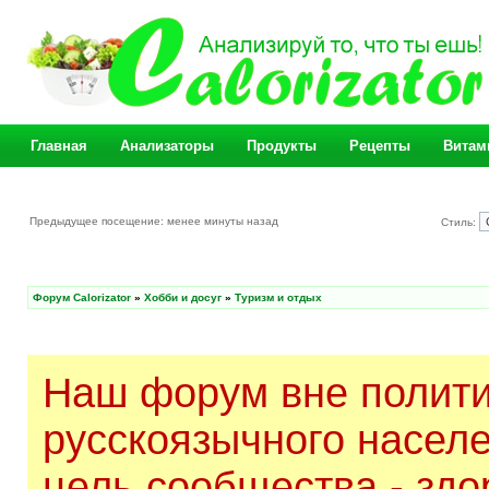
Главная
Анализаторы
Продукты
Рецепты
Витам
Предыдущее посещение: менее минуты назад
Стиль:
Форум Calorizator
»
Хобби и досуг
»
Туризм и отдых
Наш форум вне полити
русскоязычного насел
цель сообщества - здо