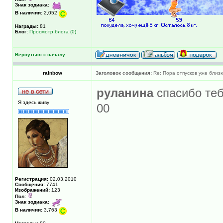
Знак зодиака:
В наличии:
2,052
Награды:
81
Блог:
Просмотр блога (0)
Вернуться к началу
rainbow
Заголовок сообщения:
Re: Пора отпусков уже близк
руланина
спасибо теб
Я здесь живу
00
Регистрация:
02.03.2010
Сообщения:
7741
Изображений:
123
Пол:
Знак зодиака:
В наличии:
3,763