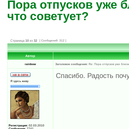
Пора отпусков уже б
что советует?
Страница
10
из
32
[ Сообщений: 312 ]
Автор
rainbow
Заголовок сообщения:
Re: Пора отпусков уже близк
Спасибо. Радость почу
Я здесь живу
Регистрация:
02.03.2010
Сообщения:
7741