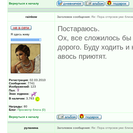
Вернуться к началу
rainbow
Заголовок сообщения:
Re: Пора отпусков уже близк
Постараюсь.
Я здесь живу
Ох, все сложилось бы
дорого. Буду ходить и
авось приютят.
Регистрация:
02.03.2010
Сообщения:
7741
Изображений:
123
Пол:
Знак зодиака:
В наличии:
3,763
Награды:
80
Блог:
Просмотр блога (0)
Вернуться к началу
руланина
Заголовок сообщения:
Re: Пора отпусков уже близк