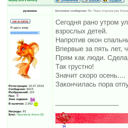
Вернуться к началу
руланина
Заголовок сообщения:
Re: Пора отпусков уже близк
Сегодня рано утром ул
Я здесь живу
взрослых детей.
Напротив окон спальни
Впервые за пять лет, ч
Прям как люди. Сделал
Так грустно!
Значит скоро осень....
Закончилась пора отпу
Регистрация:
10.07.2010
Сообщения:
6415
Изображений:
110
Пол:
Знак зодиака:
_________________
В наличии:
2,052
Награды:
81
Блог:
Просмотр блога (0)