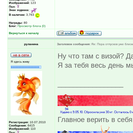
Изображений:
123
Пол:
Знак зодиака:
В наличии:
3,763
Награды:
80
Блог:
Просмотр блога (0)
Вернуться к началу
руланина
Заголовок сообщения:
Re: Пора отпусков уже близк
Ну что там с визой? Д
Я здесь живу
Я за тебя весь день м
_________________
Главное верить в себя
Регистрация:
10.07.2010
Сообщения:
6415
Изображений:
110
Пол: