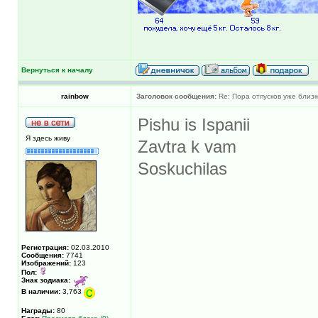
Вернуться к началу
rainbow
Заголовок сообщения:
Re: Пора отпусков уже близк
Pishu is Ispanii
Я здесь живу
Zavtra k vam
Soskuchilas
Регистрация:
02.03.2010
Сообщения:
7741
Изображений:
123
Пол:
Знак зодиака:
В наличии:
3,763
Награды:
80