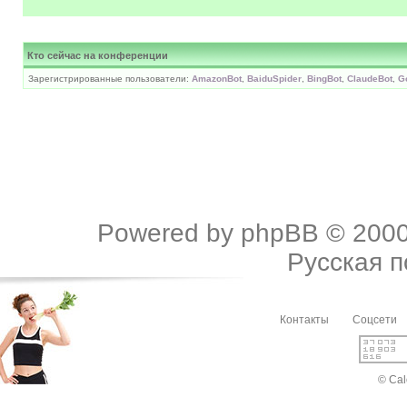
Кто сейчас на конференции
Зарегистрированные пользователи:
AmazonBot
,
BaiduSpider
,
BingBot
,
ClaudeBot
,
G
Powered by
phpBB
© 2000
Русская 
Контакты
Соцсети
© Cal