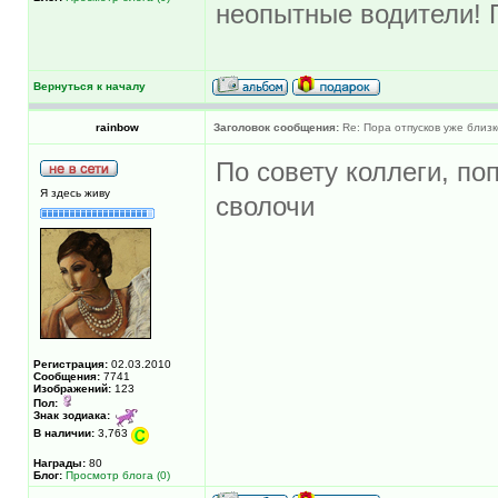
неопытные водители! 
Вернуться к началу
rainbow
Заголовок сообщения:
Re: Пора отпусков уже близк
По совету коллеги, по
Я здесь живу
сволочи
Регистрация:
02.03.2010
Сообщения:
7741
Изображений:
123
Пол:
Знак зодиака:
В наличии:
3,763
Награды:
80
Блог:
Просмотр блога (0)