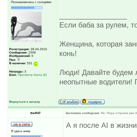
Познакомилась с соседями
_________________
Если баба за рулем, то
Женщина, которая зан
Регистрация:
28.04.2010
конь!
Сообщения:
1509
Изображений:
0
Пол:
В наличии:
531
Люди! Давайте будем л
Награды:
3
Блог:
Просмотр блога (0)
неопытные водители! 
Вернуться к началу
theRAT
Заголовок сообщения:
Re: Пора отпусков уже б
А я после АI в жизн
Я здесь живу