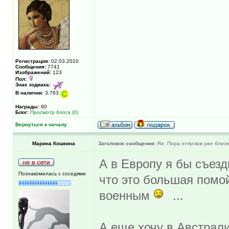
Регистрация:
02.03.2010
Сообщения:
7741
Изображений:
123
Пол:
Знак зодиака:
В наличии:
3,763
Награды:
80
Блог:
Просмотр блога (0)
Вернуться к началу
Марина Кошкина
Заголовок сообщения:
Re: Пора отпусков уже близк
А в Европу я бы съезд
Познакомилась с соседями
что это большая помо
военным
...
А еще хочу в Австрали