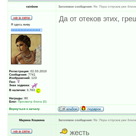
rainbow
Заголовок сообщения:
Re: Пора отпусков уже близк
Да от отеков этих, гр
Я здесь живу
Регистрация:
02.03.2010
Сообщения:
7741
Изображений:
123
Пол:
Знак зодиака:
В наличии:
3,763
Награды:
80
Блог:
Просмотр блога (0)
Вернуться к началу
Марина Кошкина
Заголовок сообщения:
Re: Пора отпусков уже близк
жесть