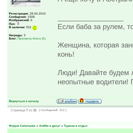
Регистрация:
28.04.2010
_________________
Сообщения:
1509
Изображений:
0
Пол:
Если баба за рулем, то
В наличии:
531
Награды:
3
Блог:
Просмотр блога (0)
Женщина, которая зан
конь!
Люди! Давайте будем л
неопытные водители! 
Вернуться к началу
Страница
7
из
32
[ Сообщений: 312 ]
Форум Calorizator
»
Хобби и досуг
»
Туризм и отдых