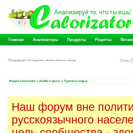
Главная
Анализаторы
Продукты
Рецепты
Витам
Предыдущее посещение: менее минуты назад
Стиль:
Форум Calorizator
»
Хобби и досуг
»
Туризм и отдых
Наш форум вне полити
русскоязычного насел
цель сообщества - здо