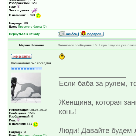
Изображений:
123
Пол:
Знак зодиака:
В наличии:
3,763
Награды:
80
Блог:
Просмотр блога (0)
Вернуться к началу
Марина Кошкина
Заголовок сообщения:
Re: Пора отпусков уже близк
Познакомилась с соседями
_________________
Если баба за рулем, то
Женщина, которая зан
конь!
Регистрация:
28.04.2010
Сообщения:
1509
Изображений:
0
Пол:
В наличии:
531
Люди! Давайте будем л
Награды:
3
Блог:
Просмотр блога (0)