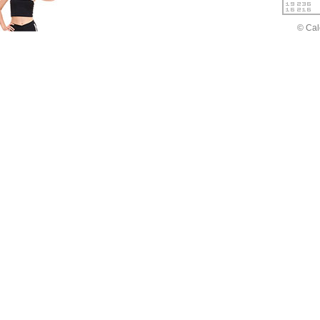
© Cal