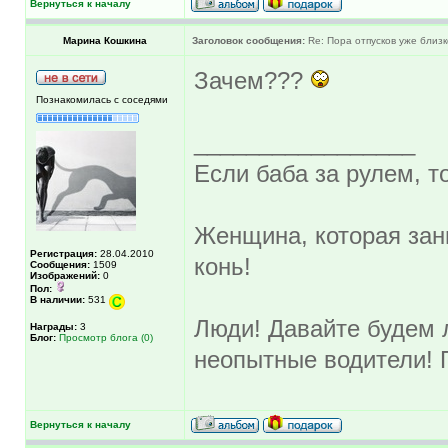
Вернуться к началу
Марина Кошкина
Заголовок сообщения:
Re: Пора отпусков уже близк
Зачем???
Познакомилась с соседями
_________________
Если баба за рулем, то
Женщина, которая зан
Регистрация:
28.04.2010
конь!
Сообщения:
1509
Изображений:
0
Пол:
В наличии:
531
Люди! Давайте будем л
Награды:
3
Блог:
Просмотр блога (0)
неопытные водители! 
Вернуться к началу