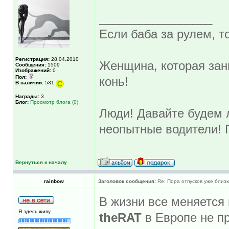
_________________
Если баба за рулем, то
Регистрация:
28.04.2010
Женщина, которая зан
Сообщения:
1509
Изображений:
0
Пол:
конь!
В наличии:
531
Награды:
3
Блог:
Просмотр блога (0)
Люди! Давайте будем л
неопытные водители! 
Вернуться к началу
rainbow
Заголовок сообщения:
Re: Пора отпусков уже близк
В жизни все меняется
Я здесь живу
theRAT
в Европе не п