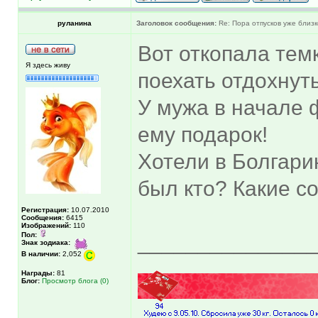
руланина
Заголовок сообщения:
Re: Пора отпусков уже близк
Вот откопала тем
Я здесь живу
поехать отдохнут
У мужа в начале
ему подарок!
Хотели в Болгари
был кто? Какие с
Регистрация:
10.07.2010
Сообщения:
6415
Изображений:
110
Пол:
______________
Знак зодиака:
В наличии:
2,052
Награды:
81
Блог:
Просмотр блога (0)