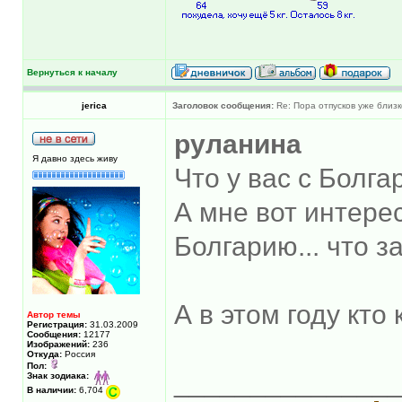
Вернуться к началу
jerica
Заголовок сообщения:
Re: Пора отпусков уже близк
руланина
Я давно здесь живу
Что у вас с Болг
А мне вот интере
Болгарию... что з
А в этом году кто
Автор темы
Регистрация:
31.03.2009
Сообщения:
12177
Изображений:
236
Откуда:
Россия
Пол:
______________
Знак зодиака:
В наличии:
6,704