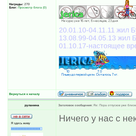
Награды:
270
Блог:
Просмотр блога (0)
20.01.10-04.11.11 жил Б
13.08.99-04.05.13 жил
01.10.17-настоящее вр
Вернуться к началу
руланина
Заголовок сообщения:
Re: Пора отпусков уже близк
Ничего у нас с не
Я здесь живу