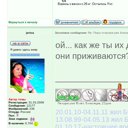
Вернуться к началу
jerica
Заголовок сообщения:
Re: Пора отпусков уже близк
ой... как же ты и
Я давно здесь живу
они приживаются
______________
Автор темы
Регистрация:
31.03.2009
Сообщения:
12177
Изображений:
236
20.01.10-04.11.11 жил Б
Откуда:
Россия
Пол:
13.08.99-04.05.13 жил
Знак зодиака:
В наличии:
6,704
01.10.17-настоящее вр