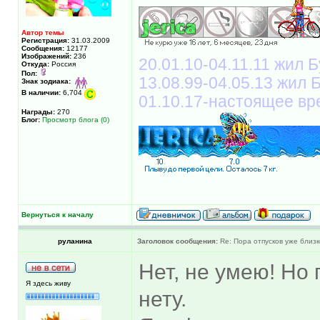
Автор темы
Регистрация:
31.03.2009
Сообщения:
12177
Изображений:
236
20.01.10-04.11.11 жил Б
Откуда:
Россия
Пол:
13.08.99-04.05.13 жил
Знак зодиака:
В наличии:
6,704
01.10.17-настоящее вр
Награды:
270
Блог:
Просмотр блога (0)
Вернуться к началу
руланина
Заголовок сообщения:
Re: Пора отпусков уже близк
Нет, не умею! Но
Я здесь живу
нету.