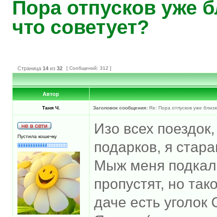
Пора отпусков уже б
что советует?
Страница
14
из
32
[ Сообщений: 312 ]
Автор
Таня Ч.
Заголовок сообщения:
Re: Пора отпусков уже близк
Изо всех поездок,
Пустила кошечку
подарков, я стар
Мыж меня подкалы
пропустят, но так
даче есть уголок 