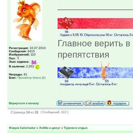
______________
Главное верить в 
Регистрация:
10.07.2010
Сообщения:
6415
препятствия
Изображений:
110
Пол:
Знак зодиака:
В наличии:
2,052
Награды:
81
Блог:
Просмотр блога (0)
Вернуться к началу
Страница
14
из
32
[ Сообщений: 312 ]
Форум Calorizator
»
Хобби и досуг
»
Туризм и отдых