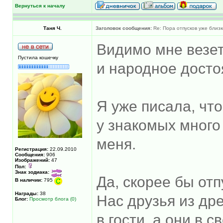
Вернуться к началу
Таня Ч.
Заголовок сообщения:
Re: Пора отпусков уже близк
Видимо мне везет.
Пустила кошечку
и народное достоя
Я уже писала, что
у знакомых много
меня.
Регистрация:
22.09.2010
Сообщения:
906
Изображений:
47
Пол:
Знак зодиака:
Да, скорее бы отп
В наличии:
795
Награды:
38
Нас друзья из др
Блог:
Просмотр блога (0)
в гости, а они в 