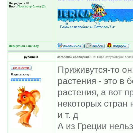
Награды:
270
Блог:
Просмотр блога (0)
Вернуться к началу
руланина
Заголовок сообщения:
Re: Пора отпусков уже близк
Приживутся-то он
Я здесь живу
растения - это в
растения, а вот 
некоторых стран 
и т. д
А из Греции нель