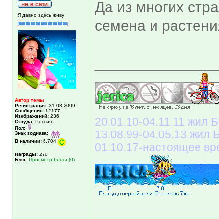
Да из многих стр
Я давно здесь живу
семена и растения
______________
Автор темы
Регистрация:
31.03.2009
Сообщения:
12177
Изображений:
236
20.01.10-04.11.11 жил Б
Откуда:
Россия
Пол:
13.08.99-04.05.13 жил
Знак зодиака:
В наличии:
6,704
01.10.17-настоящее вр
Награды:
270
Блог:
Просмотр блога (0)