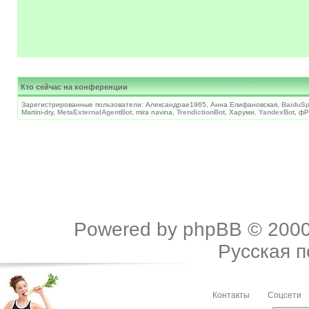
Кто сейчас на конференции
Зарегистрированные пользователи: Александраe1965, Анна Епифановская,
BaiduSp
Martini-dry,
MetaExternalAgentBot
, mira navina,
TrendictionBot
, Харуми,
YandexBot
, фР
Powered by
phpBB
© 2000
Русская 
Контакты
Соцсети