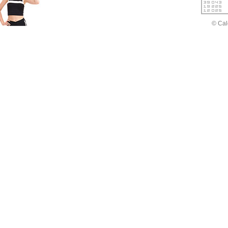
© Cal