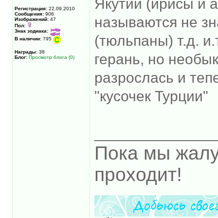
Якутии (ирисы и а
Регистрация:
22.09.2010
Сообщения:
906
называются не зн
Изображений:
47
Пол:
Знак зодиака:
(тюльпаны) т.д. и.
В наличии:
795
Награды:
38
герань, но необы
Блог:
Просмотр блога (0)
разрослась и теп
"кусочек Турции"
______________
Пока мы жалу
проходит!