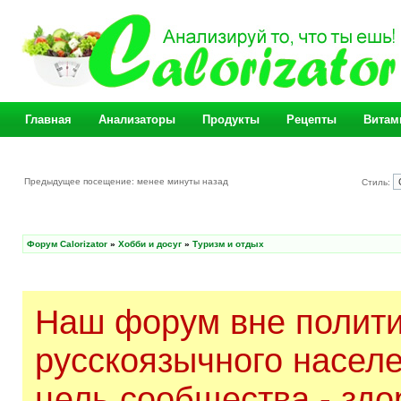
Главная
Анализаторы
Продукты
Рецепты
Витам
Предыдущее посещение: менее минуты назад
Стиль:
Форум Calorizator
»
Хобби и досуг
»
Туризм и отдых
Наш форум вне полити
русскоязычного насел
цель сообщества - здо