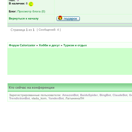
Пол:
В наличии:
6
Блог:
Просмотр блога (0)
Вернуться к началу
Страница
1
из
1
[ Сообщений: 4 ]
Форум Calorizator
»
Хобби и досуг
»
Туризм и отдых
Кто сейчас на конференции
Зарегистрированные пользователи:
AmazonBot
,
BaiduSpider
,
BingBot
,
ClaudeBot
,
G
TrendictionBot
, vlada_korn,
YandexBot
, ЛатынинаЛН