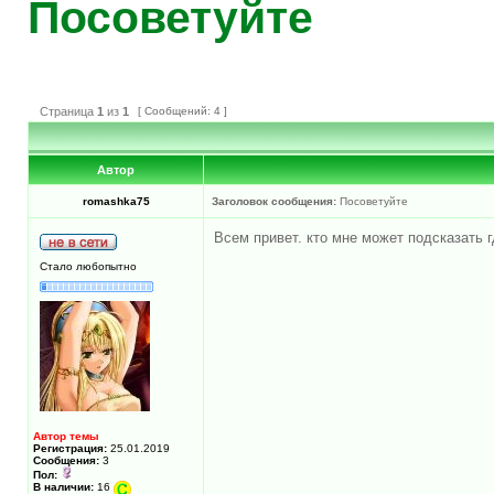
Посоветуйте
Страница
1
из
1
[ Сообщений: 4 ]
Автор
romashka75
Заголовок сообщения:
Посоветуйте
Всем привет. кто мне может подсказать 
Стало любопытно
Автор темы
Регистрация:
25.01.2019
Сообщения:
3
Пол:
В наличии:
16