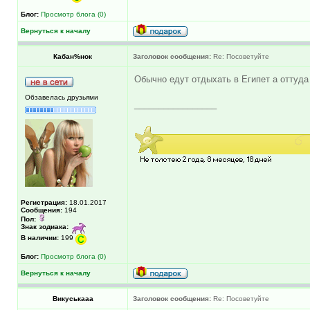
Блог:
Просмотр блога (0)
Вернуться к началу
Кабан%нок
Заголовок сообщения:
Re: Посоветуйте
Обычно едут отдыхать в Египет а оттуда
Обзавелась друзьями
_________________
Регистрация:
18.01.2017
Сообщения:
194
Пол:
Знак зодиака:
В наличии:
199
Блог:
Просмотр блога (0)
Вернуться к началу
Викуськааа
Заголовок сообщения:
Re: Посоветуйте