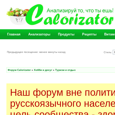
Главная
Анализаторы
Продукты
Рецепты
Витам
Предыдущее посещение: менее минуты назад
Стиль:
Форум Calorizator
»
Хобби и досуг
»
Туризм и отдых
Наш форум вне полити
русскоязычного насел
цель сообщества - здо