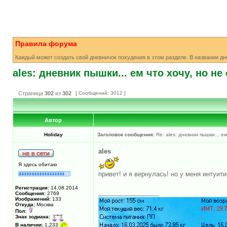
Правила форума
Каждый может создать свой дневничок похудения в этом разделе. В названии д
ales: дневник пышки... ем что хочу, но не
Страница
302
из
302
[ Сообщений: 3012 ]
Автор
Holiday
Заголовок сообщения:
Re: ales: дневник пышки... ем
ales
Я здесь обитаю
привет! и я вернулась! но у меня интуит
Регистрация:
14.08.2014
_________________
Сообщения:
2769
Изображений:
133
Откуда:
Москва
Пол:
Знак зодиака:
В наличии:
1,233