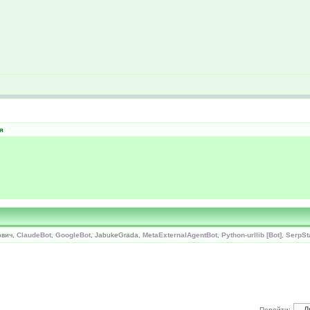
я
ович,
ClaudeBot
,
GoogleBot
, JabukeGrada,
MetaExternalAgentBot
,
Python-urllib [Bot]
,
SerpSt
Перейти: