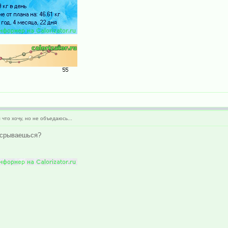
 что хочу, но не объедаюсь...
у срываешься?