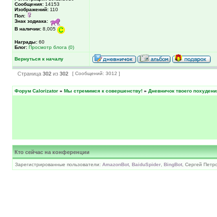
Сообщения:
14153
Изображений:
110
Пол:
Знак зодиака:
В наличии:
8,005
Награды:
60
Блог:
Просмотр блога (0)
Вернуться к началу
Страница
302
из
302
[ Сообщений: 3012 ]
Форум Calorizator
»
Мы стремимся к совершенству!
»
Дневничок твоего похудени
Кто сейчас на конференции
Зарегистрированные пользователи:
AmazonBot
,
BaiduSpider
,
BingBot
, Сергей Петр