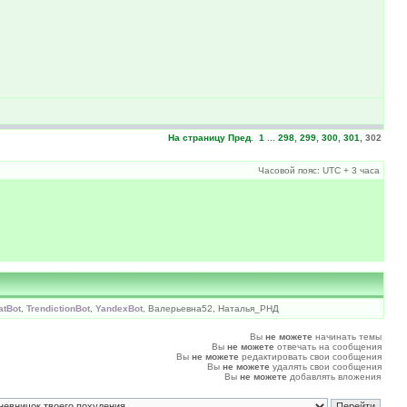
На страницу
Пред.
1
...
298
,
299
,
300
,
301
,
302
Часовой пояс: UTC + 3 часа
atBot
,
TrendictionBot
,
YandexBot
, Валерьевна52, Наталья_РНД
Вы
не можете
начинать темы
Вы
не можете
отвечать на сообщения
Вы
не можете
редактировать свои сообщения
Вы
не можете
удалять свои сообщения
Вы
не можете
добавлять вложения