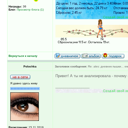
Награды:
36
Блог:
Просмотр блога (1)
Вернуться к началу
Polochka
Заголовок сообщения:
Re: ales: дневник пышки... ем
Привет! А ты не анализировала - почем
Я давно здесь живу
_________________
Регистрация:
15.11.2016