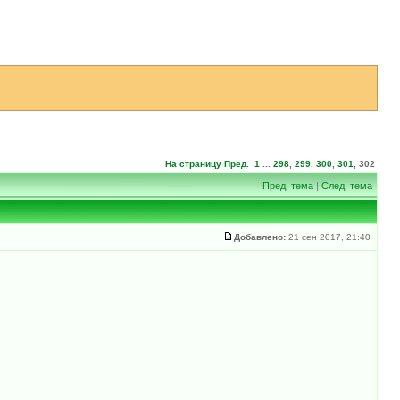
На страницу
Пред.
1
...
298
,
299
,
300
,
301
,
302
Пред. тема
|
След. тема
Добавлено:
21 сен 2017, 21:40