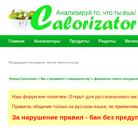
Главная
Анализаторы
Продукты
Рецепты
Витам
Предыдущее посещение: менее минуты назад
Форум Calorizator
»
Мы стремимся к совершенству!
»
Дневничок твоего похудени
Наш форум вне политики. Открыт для русскоязычного нас
Правила: общение только на русском языке, не приемлемы
За нарушение правил - бан без преду