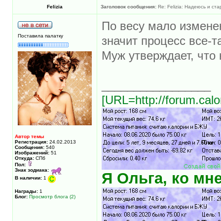
Felizia
Заголовок сообщения:
Re: Felizia: Надеюсь и ста
По весу мало измене
Поставила палатку
значит процесс все-т
Муж утверждает, что
_________________
[URL=http://forum.calo
Автор темы
Регистрация:
24.02.2013
Сообщения:
540
Изображений:
51
Откуда:
СПб
Пол:
Знак зодиака:
Я Ольга, ко мн
В наличии:
1
Награды:
1
Блог:
Просмотр блога (2)