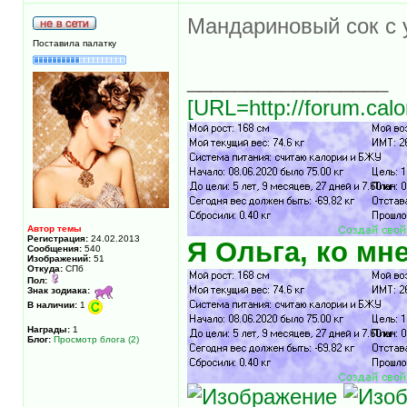
Мандариновый сок с у
Поставила палатку
_________________
[URL=http://forum.calo
Автор темы
Регистрация:
24.02.2013
Я Ольга, ко мн
Сообщения:
540
Изображений:
51
Откуда:
СПб
Пол:
Знак зодиака:
В наличии:
1
Награды:
1
Блог:
Просмотр блога (2)