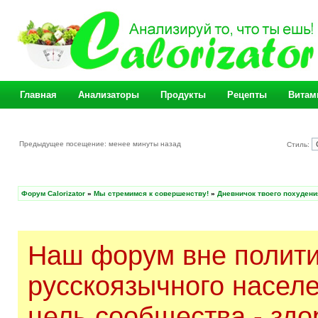
Главная
Анализаторы
Продукты
Рецепты
Витам
Предыдущее посещение: менее минуты назад
Стиль:
Форум Calorizator
»
Мы стремимся к совершенству!
»
Дневничок твоего похудени
Наш форум вне полити
русскоязычного насел
цель сообщества - здо