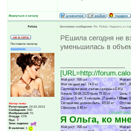
Вернуться к началу
Felizia
Заголовок сообщения:
Re: Felizia: Надеюсь и ста
РЕшила сегодня не в
Поставила палатку
уменьшилась в объем
_________________
[URL=http://forum.calo
Автор темы
Регистрация:
24.02.2013
Сообщения:
540
Изображений:
51
Я Ольга, ко мн
Откуда:
СПб
Пол:
Знак зодиака:
В наличии:
1