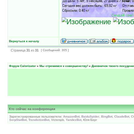
Вернуться к началу
Страница
31
из
31
[ Сообщений: 305 ]
Форум Calorizator
»
Мы стремимся к совершенству!
»
Дневничок твоего похудени
Кто сейчас на конференции
Зарегистрированные пользователи:
AmazonBot
,
BaiduSpider
,
BingBot
,
ClaudeBot
, С
SerpStatBot
,
TrendictionBot
, Victorspb,
YandexBot
, Юля Берг