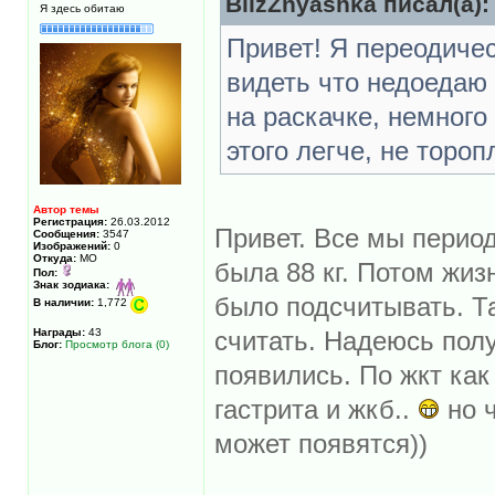
BlizZnyashka писал(а):
Я здесь обитаю
Привет! Я переодиче
видеть что недоедаю
на раскачке, немного
этого легче, не торо
Автор темы
Регистрация:
26.03.2012
Привет. Все мы перио
Сообщения:
3547
Изображений:
0
Откуда:
МО
была 88 кг. Потом жиз
Пол:
Знак зодиака:
было подсчитывать. Та
В наличии:
1,772
Награды:
43
считать. Надеюсь пол
Блог:
Просмотр блога (0)
появились. По жкт как
гастрита и жкб..
но ч
может появятся))