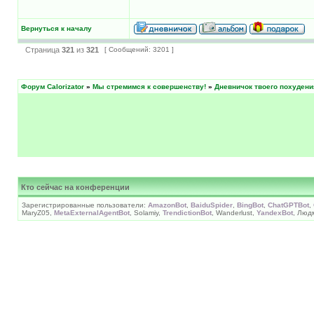
Вернуться к началу
Страница
321
из
321
[ Сообщений: 3201 ]
Форум Calorizator
»
Мы стремимся к совершенству!
»
Дневничок твоего похудени
Кто сейчас на конференции
Зарегистрированные пользователи:
AmazonBot
,
BaiduSpider
,
BingBot
,
ChatGPTBot
,
MaryZ05,
MetaExternalAgentBot
, Solamiy,
TrendictionBot
, Wanderlust,
YandexBot
, Люд