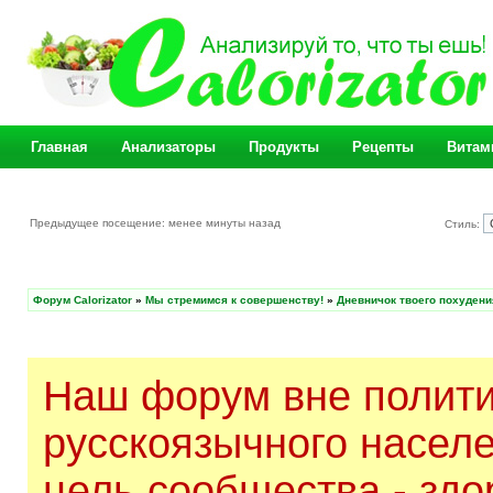
Главная
Анализаторы
Продукты
Рецепты
Витам
Предыдущее посещение: менее минуты назад
Стиль:
Форум Calorizator
»
Мы стремимся к совершенству!
»
Дневничок твоего похудени
Наш форум вне полити
русскоязычного насел
цель сообщества - здо