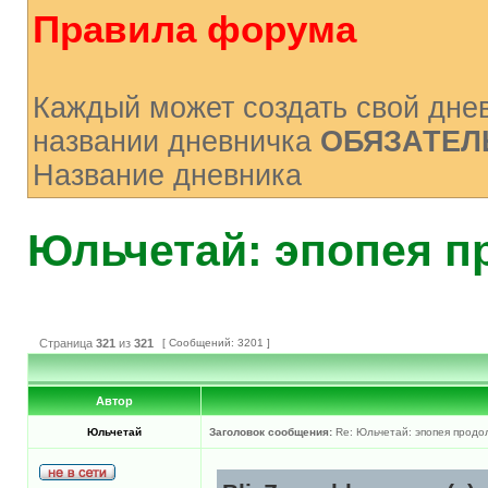
Правила форума
Каждый может создать свой днев
названии дневничка
ОБЯЗАТЕЛ
Название дневника
Юльчетай: эпопея пр
Страница
321
из
321
[ Сообщений: 3201 ]
Автор
Юльчетай
Заголовок сообщения:
Re: Юльчетай: эпопея продол