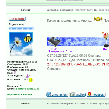
soneika
Заголовок сообщения:
Re: АННА СОЛНЦЕ: трениров
Какая ты молодчинка, Анечка!
Поз
Я здесь живу
_________________
С17.03.26(127.3)до13.06.26-Окинава
С14.06.26(121.7)до наст.врем-Окинава+з
Регистрация:
04.12.2015
27.07.26(109.9)ПЕРВАЯ ЦЕЛЬ ДОСТИГН
Сообщения:
9942
Изображений:
23
Светлана
Откуда:
Ростов-на-Дону
Пол:
Знак зодиака:
В наличии:
1,161
Награды:
79
Блог:
Просмотр блога (23)
Вернуться к началу
soneika
Заголовок сообщения:
Re: АННА СОЛНЦЕ: трениров