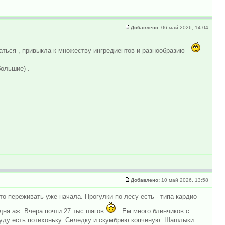
Добавлено:
06 май 2026, 14:04
иваться , привыкла к множеству ингредиентов и разнообразию
большие) .
Добавлено:
10 май 2026, 13:58
то переживать уже начала. Прогулки по лесу есть - типа кардио
дня аж. Вчера почти 27 тыс шагов
. Ем много блинчиков с
 буду есть потихоньку. Селедку и скумбрию копченую. Шашлыки