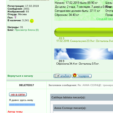
Регистрация:
17.02.2019
Сообщения:
2401
Изображений:
93
Откуда:
Москва
Пол:
В наличии:
3,241
Награды:
31
Блог:
Просмотр блога (0)
Вернуться к началу
DELETED17
Заголовок сообщения:
Re: АННА СОЛНЦЕ: трениров
Cattleya labiata писал(а):
Я давно здесь живу
Анна Солнце писал(а):
Автор темы