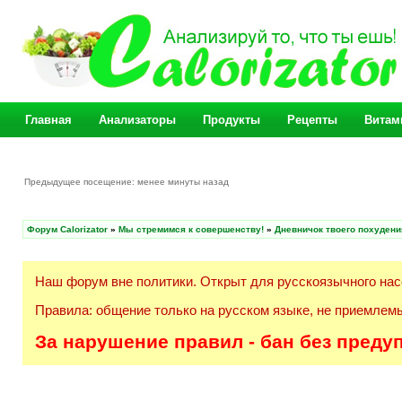
Главная
Анализаторы
Продукты
Рецепты
Витам
Предыдущее посещение: менее минуты назад
Форум Calorizator
»
Мы стремимся к совершенству!
»
Дневничок твоего похудени
Наш форум вне политики. Открыт для русскоязычного нас
Правила: общение только на русском языке, не приемлемы
За нарушение правил - бан без преду