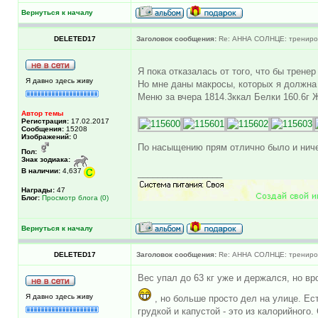
Вернуться к началу
DELETED17
Заголовок сообщения:
Re: АННА СОЛНЦЕ: трениров
Я пока отказалась от того, что бы трене
Я давно здесь живу
Но мне даны макросы, которых я должна
Меню за вчера 1814.3ккал Белки 160.6г Ж
Автор темы
Регистрация:
17.02.2017
Сообщения:
15208
Изображений:
0
По насыщению прям отлично было и ниче
Пол:
Знак зодиака:
В наличии:
4,637
_________________
Награды:
47
Блог:
Просмотр блога (0)
Вернуться к началу
DELETED17
Заголовок сообщения:
Re: АННА СОЛНЦЕ: трениров
Вес упал до 63 кг уже и держался, но вр
Я давно здесь живу
, но больше просто дел на улице. Ес
грудкой и капустой - это из калорийног