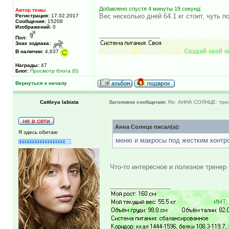
Добавлено спустя 4 минуты 19 секунд:
Автор темы
Вес несколько дней 64.1 кг стоит, чуть 
Регистрация:
17.02.2017
Сообщения:
15208
Изображений:
0
_________________
Пол:
Знак зодиака:
В наличии:
4,637
Награды:
47
Блог:
Просмотр блога (0)
Вернуться к началу
Cattleya labiata
Заголовок сообщения:
Re: АННА СОЛНЦЕ: трен
Анна Солнце писал(а):
Я здесь обитаю
меню и макросы под жестким контр
Что-то интересное и полезное тренер
_________________