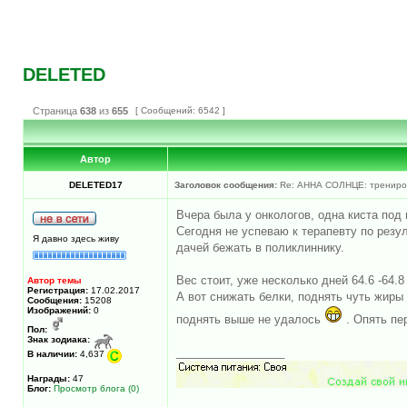
DELETED
Страница
638
из
655
[ Сообщений: 6542 ]
Автор
DELETED17
Заголовок сообщения:
Re: АННА СОЛНЦЕ: трениров
Вчера была у онкологов, одна киста под 
Сегодня не успеваю к терапевту по резу
Я давно здесь живу
дачей бежать в поликлиннику.
Вес стоит, уже несколько дней 64.6 -64.8
Автор темы
Регистрация:
17.02.2017
А вот снижать белки, поднять чуть жиры 
Сообщения:
15208
Изображений:
0
поднять выше не удалось
. Опять пе
Пол:
Знак зодиака:
_________________
В наличии:
4,637
Награды:
47
Блог:
Просмотр блога (0)