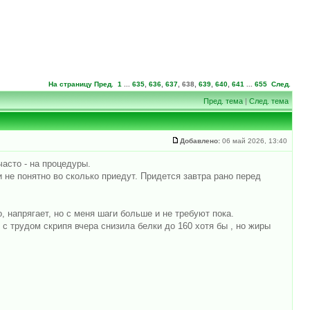
На страницу
Пред.
1
...
635
,
636
,
637
,
638
,
639
,
640
,
641
...
655
След.
Пред. тема
|
След. тема
Добавлено:
06 май 2026, 13:40
часто - на процедуры.
 не понятно во сколько приедут. Придется завтра рано перед
о, напрягает, но с меня шаги больше и не требуют пока.
 с трудом скрипя вчера снизила белки до 160 хотя бы , но жиры