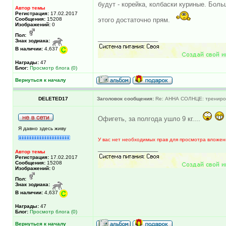
будут - корейка, колбаски куриные. Бол
Автор темы
Регистрация:
17.02.2017
Сообщения:
15208
этого достаточно прям.
Изображений:
0
Пол:
_________________
Знак зодиака:
В наличии:
4,637
Награды:
47
Блог:
Просмотр блога (0)
Вернуться к началу
DELETED17
Заголовок сообщения:
Re: АННА СОЛНЦЕ: трениров
Офигеть, за полгода ушло 9 кг....
Я давно здесь живу
У вас нет необходимых прав для просмотра вложен
_________________
Автор темы
Регистрация:
17.02.2017
Сообщения:
15208
Изображений:
0
Пол:
Знак зодиака:
В наличии:
4,637
Награды:
47
Блог:
Просмотр блога (0)
Вернуться к началу