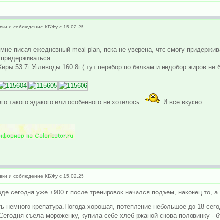
ки и соблюдение КБЖу с 15.02.25
р мне писал ежедневный meal plan, пока не уверена, что смогу придерж
 придерживаться.
иры 53.7г Углеводы 160.8г ( тут перебор по белкам и недобор жиров не 
го такого эдакого или особенного не хотелось
И все вкусно.
ки и соблюдение КБЖу с 15.02.25
оде сегодня уже +900 г после тренировок начался подъем, наконец то, а 
ть немного крепатура.Погода хорошая, потепление небольшое до 18 сего
о. Сегодня съела мороженку, купила себе хлеб ржаной снова половинку -