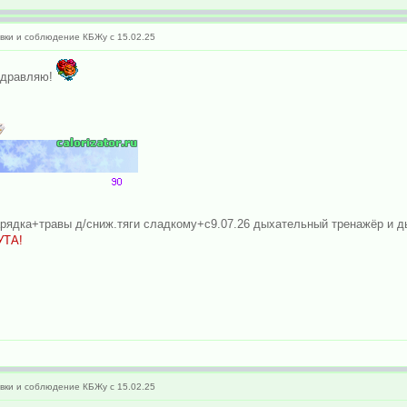
ки и соблюдение КБЖу с 15.02.25
дравляю!
арядка+травы д/сниж.тяги сладкому+с9.07.26 дыхательный тренажёр и д
УТА!
ки и соблюдение КБЖу с 15.02.25