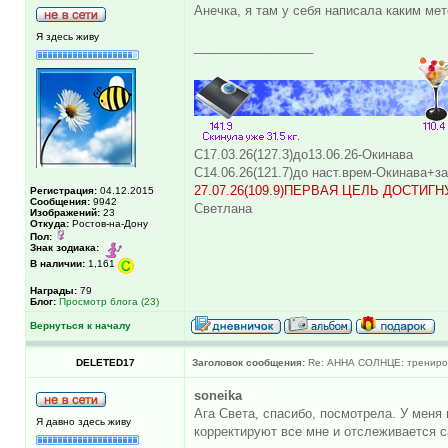
Анечка, я там у себя написала каким м
Я здесь живу
_________________
С17.03.26(127.3)до13.06.26-Окинава
С14.06.26(121.7)до наст.врем-Окинава+з
27.07.26(109.9)ПЕРВАЯ ЦЕЛЬ ДОСТИГН
Регистрация:
04.12.2015
Сообщения:
9942
Светлана
Изображений:
23
Откуда:
Ростов-на-Дону
Пол:
Знак зодиака:
В наличии:
1,161
Награды:
79
Блог:
Просмотр блога (23)
Вернуться к началу
DELETED17
Заголовок сообщения:
Re: АННА СОЛНЦЕ: трениров
soneika
Ага Света, спасибо, посмотрела. У меня
Я давно здесь живу
корректируют все мне и отслеживается 