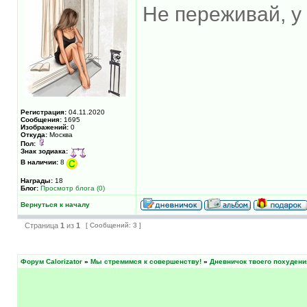
Не переживай, у
Регистрация:
04.11.2020
Сообщения:
1695
Изображений:
0
Откуда:
Москва
Пол:
Знак зодиака:
В наличии:
8
Награды:
18
Блог:
Просмотр блога (0)
Вернуться к началу
Страница
1
из
1
[ Сообщений: 3 ]
Форум Calorizator
»
Мы стремимся к совершенству!
»
Дневничок твоего похудени