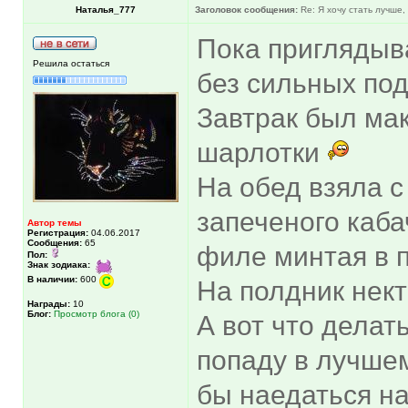
Наталья_777
Заголовок сообщения:
Re: Я хочу стать лучше,
Пока приглядыв
Решила остаться
без сильных под
Завтрак был мак
шарлотки
На обед взяла с
запеченого каб
Автор темы
Регистрация:
04.06.2017
Сообщения:
65
филе минтая в 
Пол:
Знак зодиака:
В наличии:
600
На полдник нект
Награды:
10
Блог:
Просмотр блога (0)
А вот что делат
попаду в лучшем
бы наедаться на