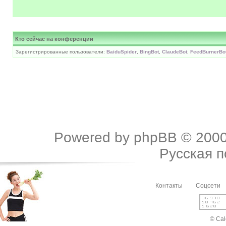
Кто сейчас на конференции
Зарегистрированные пользователи:
BaiduSpider
,
BingBot
,
ClaudeBot
,
FeedBurnerBo
Powered by
phpBB
© 2000
Русская 
Контакты
Соцсети
© Cal