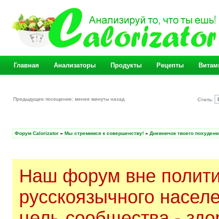
Главная
Анализаторы
Продукты
Рецепты
Витам
Предыдущее посещение: менее минуты назад
Стиль:
Форум Calorizator
»
Мы стремимся к совершенству!
»
Дневничок твоего похудени
Наш форум вне полити
русскоязычного насел
цель сообщества - здо