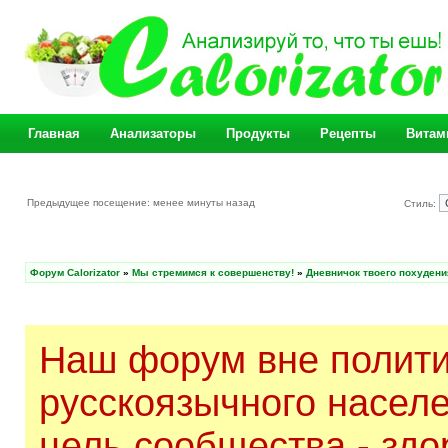
Главная
Анализаторы
Продукты
Рецепты
Витам
Предыдущее посещение: менее минуты назад
Стиль:
Форум Calorizator
»
Мы стремимся к совершенству!
»
Дневничок твоего похудени
Наш форум вне полити
русскоязычного насел
цель сообщества - здо