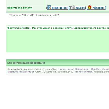
Вернуться к началу
Страница
786
из
786
[ Сообщений: 7852 ]
Форум Calorizator
»
Мы стремимся к совершенству!
»
Дневничок твоего похудени
Кто сейчас на конференции
Зарегистрированные пользователи: Aka67,
AmazonBot
,
BaiduSpider
,
BingBot
,
Claud
MetaExternalAgentBot
, ORM-IX, svetic_ch, Svetlinka2402,
TrendictionBot
, Valensia.Sem