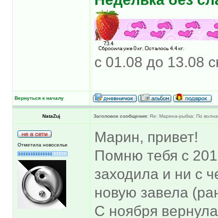
с 01.08 до 13.08 с
Вернуться к началу
NataZuj
Заголовок сообщения:
Re: Марина-рыбка: По волна
Марин, привет!
Отметила новоселье
Помню тебя с 201
заходила и ни с ч
новую завела (ра
С ноября вернулас