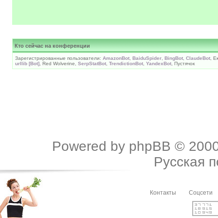
Кто сейчас на конференции
Зарегистрированные пользователи:
AmazonBot
,
BaiduSpider
,
BingBot
,
ClaudeBot
, 
urllib [Bot]
, Red Wolverine,
SerpStatBot
,
TrendictionBot
,
YandexBot
, Пустячок
Powered by
phpBB
© 2000
Русская 
Контакты
Соцсети