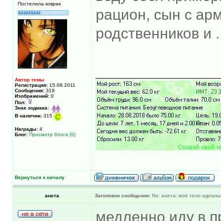
Постелила коврик
рацион, сын с ар
родственников и ...
______________
Автор темы
Регистрация:
15.08.2011
Сообщения:
319
Изображений:
0
Пол:
Знак зодиака:
В наличии:
315
Награды:
4
Блог:
Просмотр блога (0)
Вернуться к началу
анета
Заголовок сообщения:
Re: анета: моё тело идеальн
медленно иду в п