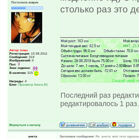
Постелила коврик
столько раз это д
______________
Автор темы
Регистрация:
15.08.2011
Сообщения:
319
Изображений:
0
Пол:
Знак зодиака:
В наличии:
315
Награды:
4
Блог:
Просмотр блога (0)
Последний раз редактир
редактировалось 1 раз.
Вернуться к началу
анета
Заголовок сообщения:
Re: анета: моё тело идеальн