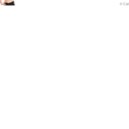
© Cal