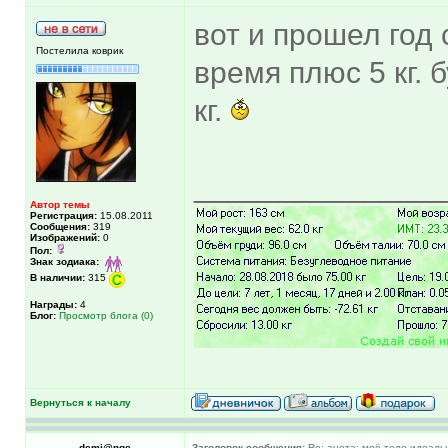
вот и прошел год 
Постелила коврик
время плюс 5 кг.
кг.
______________
Автор темы
Регистрация:
15.08.2011
Сообщения:
319
Изображений:
0
Пол:
Знак зодиака:
В наличии:
315
Награды:
4
Блог:
Просмотр блога (0)
Вернуться к началу
demi@nge
Заголовок сообщения:
Re: анета: моё тело идеальн