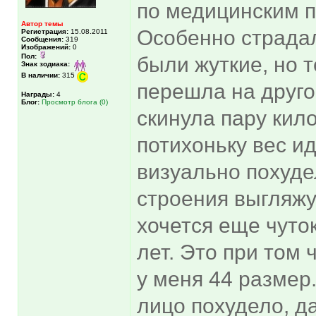
по медицинским п
Автор темы
Особенно страдал
Регистрация:
15.08.2011
Сообщения:
319
Изображений:
0
Пол:
были жуткие, но 
Знак зодиака:
В наличии:
315
перешла на друго
Награды:
4
Блог:
Просмотр блога (0)
скинула пару кило
потихоньку вес ид
визуально похуде
строения выгляжу
хочется еще чуток
лет. Это при том 
у меня 44 размер.
лицо похудело, д