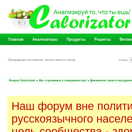
Главная
Анализаторы
Продукты
Рецепты
Витам
Предыдущее посещение: менее минуты назад
Стиль:
Форум Calorizator
»
Мы стремимся к совершенству!
»
Дневничок твоего похудени
Наш форум вне полити
русскоязычного насел
цель сообщества - здо