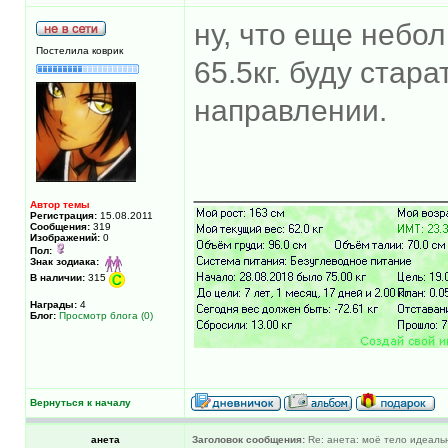
ну, что еще небол
Постелила коврик
65.5кг. буду стар
направлении.
______________
Автор темы
Регистрация:
15.08.2011
Сообщения:
319
Изображений:
0
Пол:
Знак зодиака:
В наличии:
315
Награды:
4
Блог:
Просмотр блога (0)
Вернуться к началу
анета
Заголовок сообщения:
Re: анета: моё тело идеальн