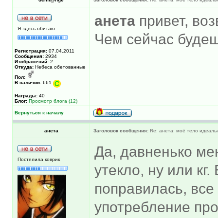
анета
привет, во
Я здесь обитаю
Чем сейчас будеш
Регистрация:
07.04.2011
Сообщения:
2934
Изображений:
2
Откуда:
Небеса обетованные
Пол:
В наличии:
661
Награды:
40
Блог:
Просмотр блога (12)
Вернуться к началу
анета
Заголовок сообщения:
Re: анета: моё тело идеальн
Да, давненько ме
Постелила коврик
утекло, ну или кг
поправилась, все
употребление про