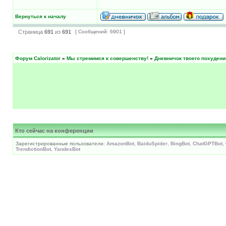
Вернуться к началу
Страница
691
из
691
[ Сообщений: 6901 ]
Форум Calorizator
»
Мы стремимся к совершенству!
»
Дневничок твоего похудени
Кто сейчас на конференции
Зарегистрированные пользователи:
AmazonBot
,
BaiduSpider
,
BingBot
,
ChatGPTBot
,
TrendictionBot
,
YandexBot