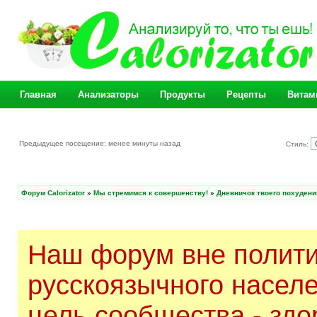
Главная
Анализаторы
Продукты
Рецепты
Витам
Предыдущее посещение: менее минуты назад
Стиль:
Форум Calorizator
»
Мы стремимся к совершенству!
»
Дневничок твоего похудени
Наш форум вне полити
русскоязычного насел
цель сообщества - здо