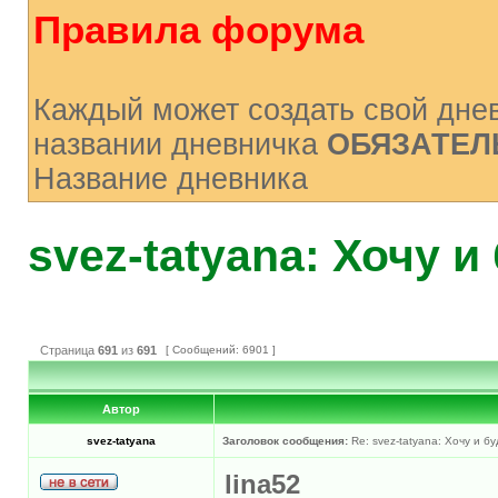
Правила форума
Каждый может создать свой днев
названии дневничка
ОБЯЗАТЕЛ
Название дневника
svez-tatyana: Хочу и бу
Страница
691
из
691
[ Сообщений: 6901 ]
Автор
svez-tatyana
Заголовок сообщения:
Re: svez-tatyana: Хочу и буду
lina52