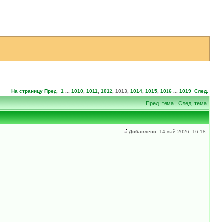
На страницу
Пред.
1
...
1010
,
1011
,
1012
,
1013
,
1014
,
1015
,
1016
...
1019
След.
Пред. тема
|
След. тема
Добавлено:
14 май 2026, 16:18