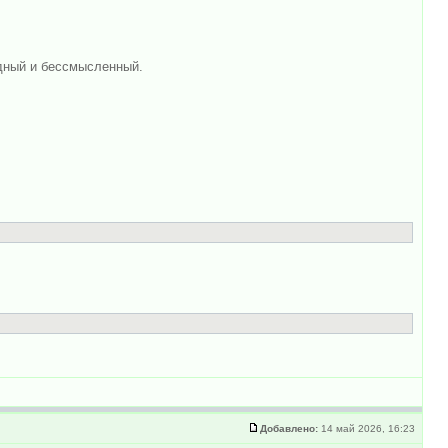
удный и бессмысленный.
Добавлено:
14 май 2026, 16:23