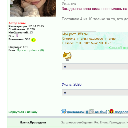
Ужастик
Загадочная злая сила поселилась на 
Поставлю 4 из 10 только за то, что
Автор темы
Регистрация:
22.04.2015
_________________
Сообщения:
11070
Изображений:
13
Пол:
В наличии:
568
Награды:
161
Блог:
Просмотр блога (0)
Уколы 2026
Вернуться к началу
Елена.Премудрая
Заголовок сообщения:
Re: Елена.Премудрая: Н