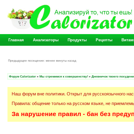
Главная
Анализаторы
Продукты
Рецепты
Витам
Предыдущее посещение: менее минуты назад
Форум Calorizator
»
Мы стремимся к совершенству!
»
Дневничок твоего похудени
Наш форум вне политики. Открыт для русскоязычного нас
Правила: общение только на русском языке, не приемлемы
За нарушение правил - бан без преду