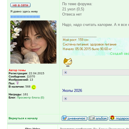
По теме форума:
21 укол (0,5)
Я давно здесь живу
Отвеса нет
Надо, надо считать калории. А я все 
_________________
Автор темы
Регистрация:
22.04.2015
Сообщения:
11070
Изображений:
13
Пол:
В наличии:
568
Уколы 2026
Награды:
161
Блог:
Просмотр блога (0)
Вернуться к началу
Olga-Volga
Заголовок сообщения:
Re: Елена.Премудрая: Но