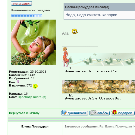
Елена.Премудрая писал(а):
Познакомилась с соседями
Надо, надо считать калории.
Ага!
_________________
Регистрация:
25.10.2023
Сообщения:
1445
Изображений:
14
Пол:
В наличии:
572
Награды:
16
Блог:
Просмотр блога (5)
Вернуться к началу
Елена.Премудрая
Заголовок сообщения:
Re: Елена.Премудрая: Н