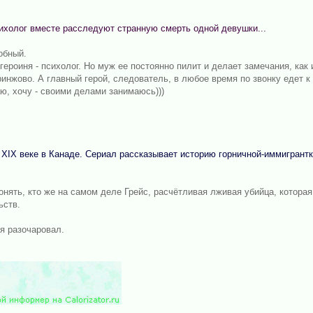
холог вместе расследуют странную смерть одной девушки...
обный.
героиня - психолог. Но муж ее постоянно пилит и делает замечания, как 
ринжово. А главный герой, следователь, в любое время по звонку едет к 
аю, хочу - своими делами занимаюсь)))
XIX веке в Канаде. Сериал рассказывает историю горничной-иммигрантк
нять, кто же на самом деле Грейс, расчётливая лживая убийца, которая
ьств.
я разочаровал.