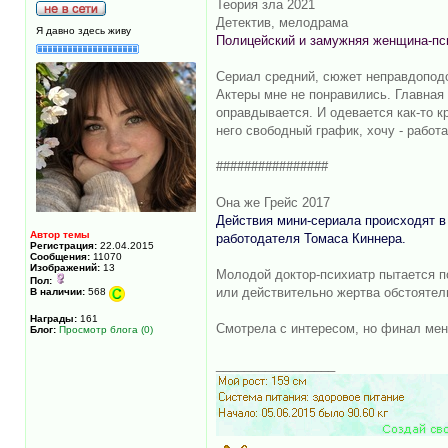
Теория зла 2021
Детектив, мелодрама
Я давно здесь живу
Полицейский и замужняя женщина-пси
Сериал средний, сюжет неправдопод
Актеры мне не понравились. Главная 
оправдывается. И одевается как-то к
него свободный график, хочу - работ
################
Она же Грейс 2017
Действия мини-сериала происходят в 
Автор темы
работодателя Томаса Киннера.
Регистрация:
22.04.2015
Сообщения:
11070
Изображений:
13
Молодой доктор-психиатр пытается по
Пол:
или действительно жертва обстоятел
В наличии:
568
Награды:
161
Смотрела с интересом, но финал мен
Блог:
Просмотр блога (0)
_________________