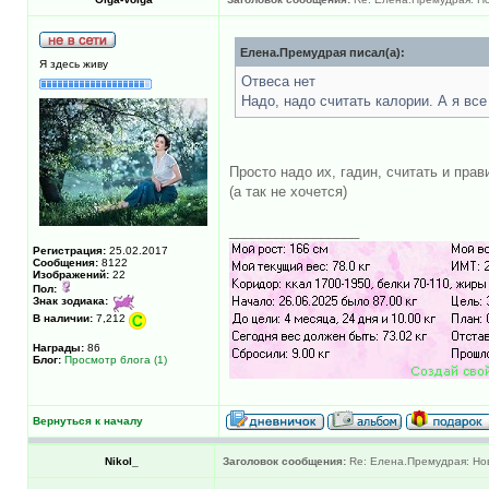
Елена.Премудрая писал(а):
Я здесь живу
Отвеса нет
Надо, надо считать калории. А я все
Просто надо их, гадин, считать и пра
(а так не хочется)
_________________
Регистрация:
25.02.2017
Сообщения:
8122
Изображений:
22
Пол:
Знак зодиака:
В наличии:
7,212
Награды:
86
Блог:
Просмотр блога (1)
Вернуться к началу
Nikol_
Заголовок сообщения:
Re: Елена.Премудрая: Нов