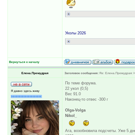
Уколы 2026
Вернуться к началу
Елена.Премудрая
Заголовок сообщения:
Re: Елена.Премудрая: Н
По теме форума.
22 укол (0,5)
Я давно здесь живу
Вес 91.0
Наконец-то отвес -300 г
Olga-Volga
Nikol_
Ага, возобновила подсчеты. Уже 5 дн