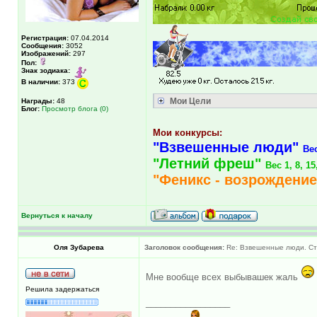
Регистрация:
07.04.2014
Сообщения:
3052
Изображений:
297
Пол:
Знак зодиака:
В наличии:
373
Мои Цели
Награды:
48
Блог:
Просмотр блога (0)
Мои конкурсы:
"Взвешенные люди"
Ве
"Летний фреш"
Вес 1, 8, 1
"Феникс - возрождение
Вернуться к началу
Оля Зубарева
Заголовок сообщения:
Re: Взвешенные люди. Ста
Мне вообще всех выбывашек жаль
Решила задержаться
_________________