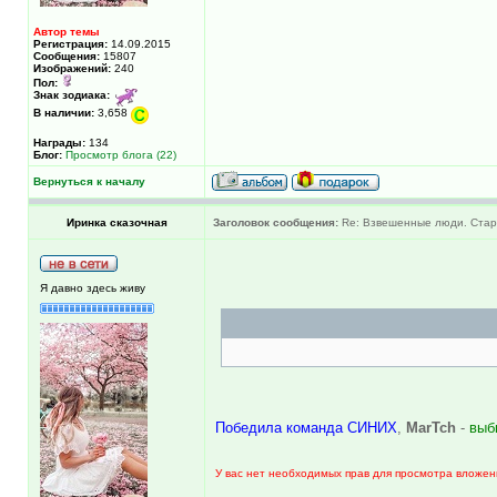
Автор темы
Регистрация:
14.09.2015
Сообщения:
15807
Изображений:
240
Пол:
Знак зодиака:
В наличии:
3,658
Награды:
134
Блог:
Просмотр блога (22)
Вернуться к началу
Иринка сказочная
Заголовок сообщения:
Re: Взвешенные люди. Старт
Я давно здесь живу
Победила команда СИНИХ
,
MarTch
-
выбы
У вас нет необходимых прав для просмотра вложен
_________________