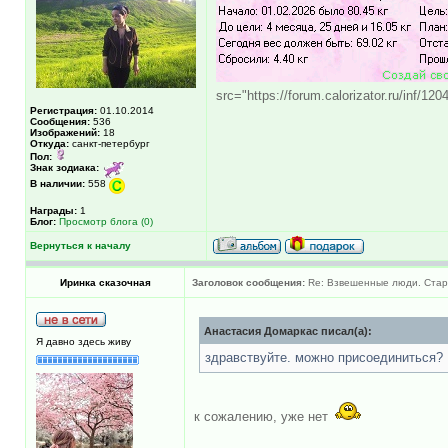
src="https://forum.calorizator.ru/inf/12
Регистрация:
01.10.2014
Сообщения:
536
Изображений:
18
Откуда:
санкт-петербург
Пол:
Знак зодиака:
В наличии:
558
Награды:
1
Блог:
Просмотр блога (0)
Вернуться к началу
Иринка сказочная
Заголовок сообщения:
Re: Взвешенные люди. Старт
Анастасия Домаркас писал(а):
Я давно здесь живу
здравствуйте. можно присоединиться?
к сожалению, уже нет