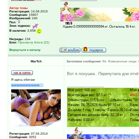
Автор темы
Регистрация:
14.09.2015
Сообщения:
15807
Изображений:
240
Пол:
Знак зодиака:
В наличии:
3,658
Награды:
134
Блог:
Просмотр блога (22)
Вернуться к началу
MarTch
Заголовок сообщения:
Re: Взвешенные люди. С
Вот я лохушка.. Перепутала дни отч
Я здесь обитаю
_________________
Регистрация:
07.04.2014
Сообщения:
3052