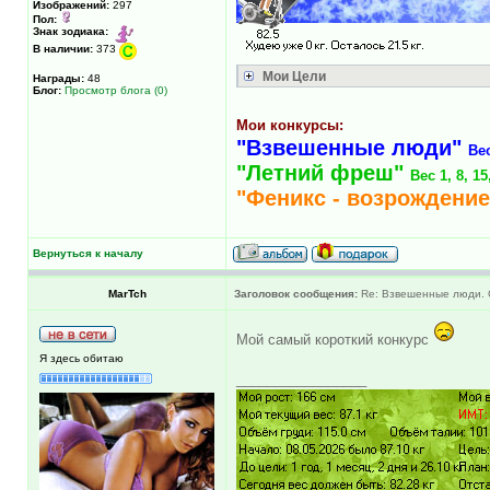
Изображений:
297
Пол:
Знак зодиака:
В наличии:
373
Мои Цели
Награды:
48
Блог:
Просмотр блога (0)
Мои конкурсы:
"Взвешенные люди"
Ве
"Летний фреш"
Вес 1, 8, 1
"Феникс - возрождение
Вернуться к началу
MarTch
Заголовок сообщения:
Re: Взвешенные люди. С
Мой самый короткий конкурс
Я здесь обитаю
_________________