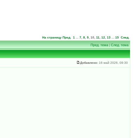
На страницу
Пред.
1
...
7
,
8
,
9
,
10
,
11
,
12
,
13
...
15
След.
Пред. тема
|
След. тема
Добавлено:
16 май 2026, 09:30