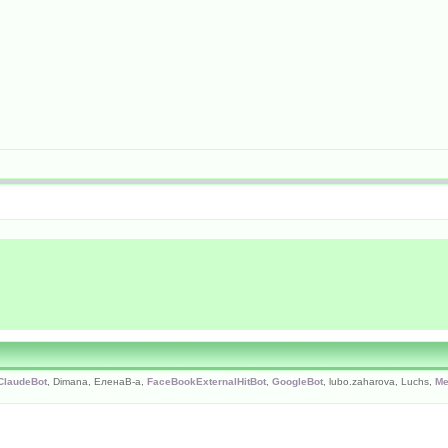
ClaudeBot
, Dimana, ЕленаВ-а,
FaceBookExternalHitBot
,
GoogleBot
, lubo.zaharova, Luchs,
Me