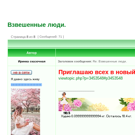
Взвешенные люди.
Страница
8
из
8
[ Сообщений: 71 ]
Автор
Иринка сказочная
Заголовок сообщения:
Re: Взвешенные люди.
Приглашаю всех в новы
viewtopic.php?p=3453548#p3453548
Я давно здесь живу
_________________