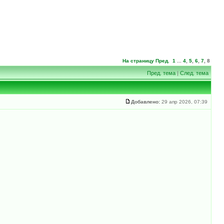
На страницу
Пред.
1
...
4
,
5
,
6
,
7
,
8
Пред. тема
|
След. тема
Добавлено:
29 апр 2026, 07:39