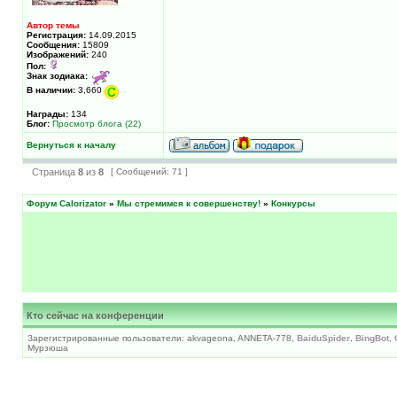
Автор темы
Регистрация:
14.09.2015
Сообщения:
15809
Изображений:
240
Пол:
Знак зодиака:
В наличии:
3,660
Награды:
134
Блог:
Просмотр блога (22)
Вернуться к началу
Страница
8
из
8
[ Сообщений: 71 ]
Форум Calorizator
»
Мы стремимся к совершенству!
»
Конкурсы
Кто сейчас на конференции
Зарегистрированные пользователи: akvageona, ANNETA-778,
BaiduSpider
,
BingBot
,
Мурзюша