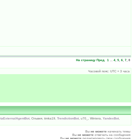
На страницу
Пред.
1
...
4
,
5
,
6
,
7
,
8
Часовой пояс: UTC + 3 часа
taExternalAgentBot
, Ольвия, timka19,
TrendictionBot
, u70_, Wintera,
YandexBot
,
Вы
не можете
начинать темы
Вы
не можете
отвечать на сообщения
Вы
не можете
редактировать свои сообщения