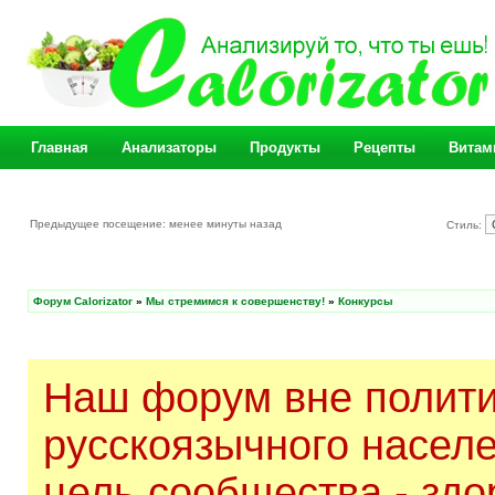
Главная
Анализаторы
Продукты
Рецепты
Витам
Предыдущее посещение: менее минуты назад
Стиль:
Форум Calorizator
»
Мы стремимся к совершенству!
»
Конкурсы
Наш форум вне полити
русскоязычного насел
цель сообщества - здо