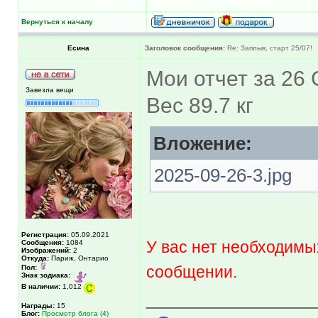
Вернуться к началу
Есина
Заголовок сообщения:
Re: Заплыв, старт 25/07!
Мои отчет за 26
Завезла вещи
Вес 89.7 кг
Вложение:
2025-09-26-3.jpg
Регистрация:
05.09.2021
У вас нет необходимы
Сообщения:
1084
Изображений:
2
Откуда:
Париж, Онтарио
сообщении.
Пол:
Знак зодиака:
В наличии:
1,012
______________
Награды:
15
Блог:
Просмотр блога (4)