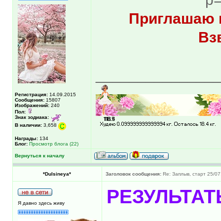
Приглашаю в
Вз
______________
Регистрация:
14.09.2015
Сообщения:
15807
Изображений:
240
Пол:
Знак зодиака:
В наличии:
3,658
Награды:
134
Блог:
Просмотр блога (22)
Вернуться к началу
*Dulsineya*
Заголовок сообщения:
Re: Заплыв, старт 25/07
РЕЗУЛЬТА
Я давно здесь живу