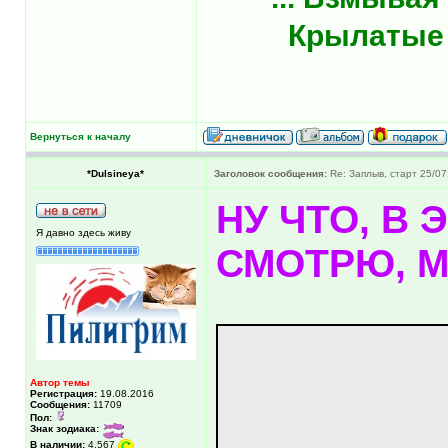
Крылатые к
Вернуться к началу
*Dulsineya*
Заголовок сообщения:
Re: Заплыв, старт 25/07
НУ ЧТО, В
Я давно здесь живу
СМОТРЮ, М
Автор темы
Регистрация:
19.08.2016
Сообщения:
11709
Пол:
Знак зодиака:
В наличии:
4,567