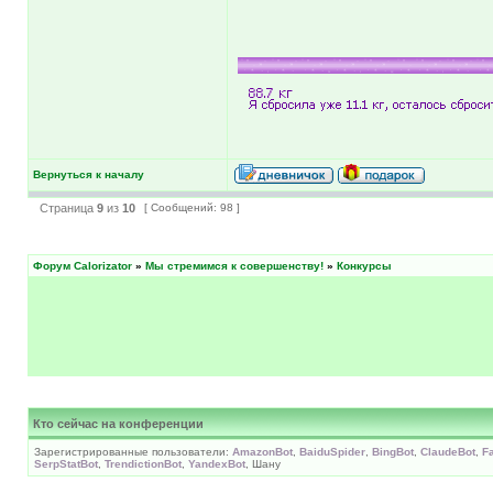
Вернуться к началу
Страница
9
из
10
[ Сообщений: 98 ]
Форум Calorizator
»
Мы стремимся к совершенству!
»
Конкурсы
Кто сейчас на конференции
Зарегистрированные пользователи:
AmazonBot
,
BaiduSpider
,
BingBot
,
ClaudeBot
,
F
SerpStatBot
,
TrendictionBot
,
YandexBot
, Шану