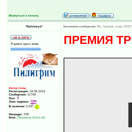
Вернуться к началу
*Dulsineya*
Заголовок сообщения:
Re: Заплыв, старт 25/07
ПРЕМИЯ Т
Я давно здесь живу
Автор темы
Регистрация:
19.08.2016
Сообщения:
11709
Пол:
Знак зодиака:
В наличии:
4,567
Награды:
158
Блог:
Просмотр блога (0)