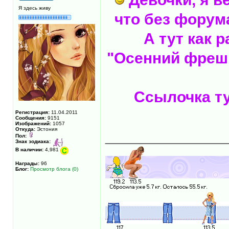
Я здесь живу
что без форума
А тут как 
"Осенний фреш
Ссылочка т
Регистрация:
11.04.2011
Сообщения:
9151
Изображений:
1057
Откуда:
Эстония
______________
Пол:
Знак зодиака:
В наличии:
4,981
Награды:
96
Блог:
Просмотр блога (0)