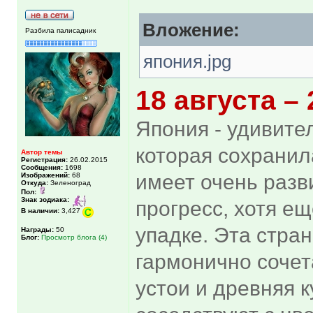
Вложение:
Разбила палисадник
япония.jpg
18 августа –
Япония - удивите
которая сохранил
Автор темы
Регистрация:
26.02.2015
Сообщения:
1698
имеет очень разв
Изображений:
68
Откуда:
Зеленоград
Пол:
Знак зодиака:
прогресс, хотя е
В наличии:
3,427
упадке. Эта стран
Награды:
50
Блог:
Просмотр блога (4)
гармонично соче
устои и древняя 