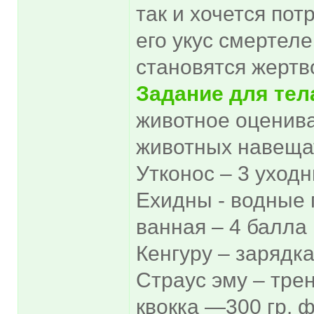
так и хочется пот
его укус смертеле
становятся жертв
Задание для тел
животное оценива
животных навеща
Утконос – 3 уход
Ехидны - водные
ванная – 4 балла
Кенгуру – зарядка
Страус эму – тре
квокка —300 гр. ф