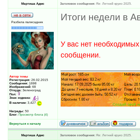
Мартиша Адмс
Заголовок сообщения:
Re: Летний круиз 2025.
Итоги недели в А
Разбила палисадник
У вас нет необходимых
сообщении.
______________
Автор темы
Регистрация:
26.02.2015
Сообщения:
1698
Изображений:
68
Откуда:
Зеленоград
Пол:
Знак зодиака:
В наличии:
3,427
Награды:
50
Блог:
Просмотр блога (4)
Вернуться к началу
Мартиша Адмс
Заголовок сообщения:
Re: Летний круиз 2025.