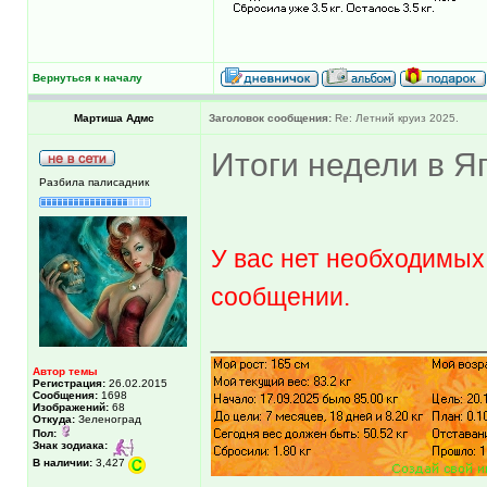
Вернуться к началу
Мартиша Адмс
Заголовок сообщения:
Re: Летний круиз 2025.
Итоги недели в Я
Разбила палисадник
У вас нет необходимых
сообщении.
______________
Автор темы
Регистрация:
26.02.2015
Сообщения:
1698
Изображений:
68
Откуда:
Зеленоград
Пол:
Знак зодиака:
В наличии:
3,427