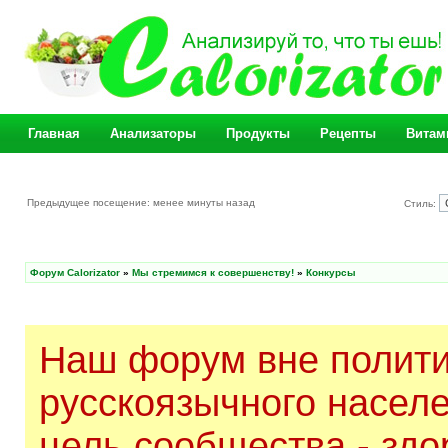
Главная
Анализаторы
Продукты
Рецепты
Витам
Предыдущее посещение: менее минуты назад
Стиль:
Форум Calorizator
»
Мы стремимся к совершенству!
»
Конкурсы
Наш форум вне полити
русскоязычного насел
цель сообщества - здо