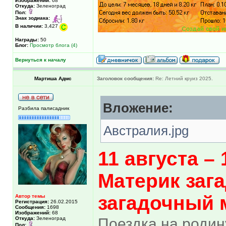
Изображений:
68
Откуда:
Зеленоград
Пол:
Знак зодиака:
В наличии:
3,427
Награды:
50
Блог:
Просмотр блога (4)
Вернуться к началу
Мартиша Адмс
Заголовок сообщения:
Re: Летний круиз 2025.
Вложение:
Разбила палисадник
Австралия.jpg
11 августа – 
Материк заг
загадочный 
Автор темы
Регистрация:
26.02.2015
Сообщения:
1698
Изображений:
68
Откуда:
Зеленоград
Поездка на родину
Пол: