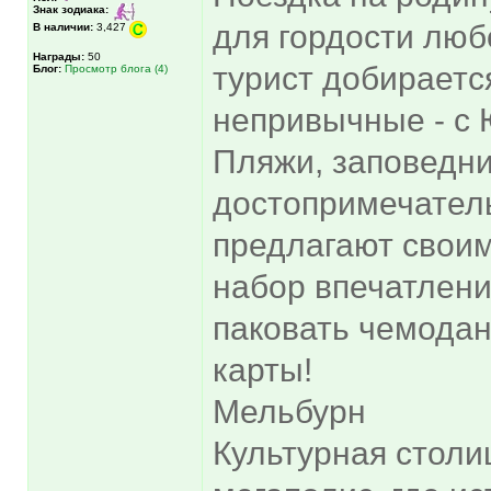
Знак зодиака:
для гордости люб
В наличии:
3,427
Награды:
50
турист добираетс
Блог:
Просмотр блога (4)
непривычные - с
Пляжи, заповедни
достопримечатель
предлагают свои
набор впечатлени
паковать чемодан
карты!
Мельбурн
Культурная столи