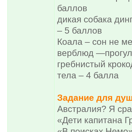
баллов
дикая собака дин
– 5 баллов
Коала – сон не м
верблюд —прогулк
гребнистый кроко
тела – 4 балла
Задание для душ
Австралия? Я сра
«Дети капитана Гр
«В поисках Немо»