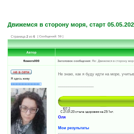
Движемся в сторону моря, старт 05.05.20
Страница
2
из
6
[ Сообщений: 59 ]
Автор
flowers000
Заголовок сообщения:
Re: Движемся в сторону мор
Не знаю, как я буду идти на море, учит
Я здесь живу
_________________
Оля
Мои результаты