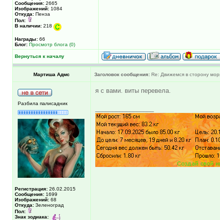
Сообщения:
2665
Изображений:
1084
Откуда:
Пенза
Пол:
В наличии:
218
Награды:
66
Блог:
Просмотр блога (0)
Вернуться к началу
Мартиша Адмс
Заголовок сообщения:
Re: Движемся в сторону мор
я с вами. виты перевела.
Разбила палисадник
_________________
Регистрация:
26.02.2015
Сообщения:
1699
Изображений:
68
Откуда:
Зеленоград
Пол:
Знак зодиака: