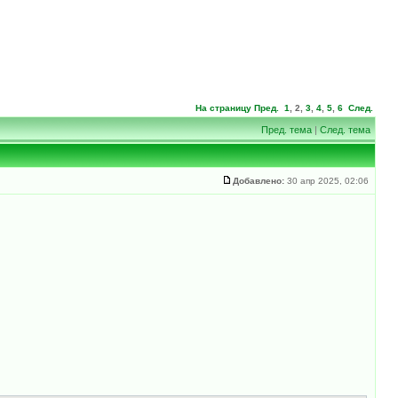
На страницу
Пред.
1
,
2
,
3
,
4
,
5
,
6
След.
Пред. тема
|
След. тема
Добавлено:
30 апр 2025, 02:06