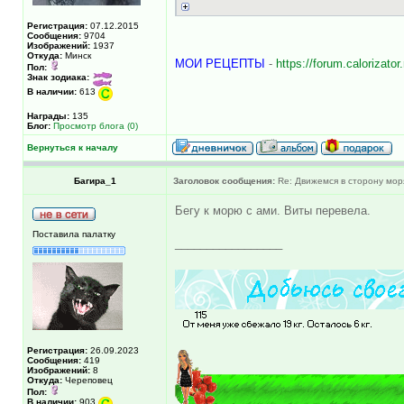
Регистрация:
07.12.2015
Сообщения:
9704
Изображений:
1937
Откуда:
Минск
МОИ РЕЦЕПТЫ
-
https://forum.caloriza
Пол:
Знак зодиака:
В наличии:
613
Награды:
135
Блог:
Просмотр блога (0)
Вернуться к началу
Багира_1
Заголовок сообщения:
Re: Движемся в сторону мор
Бегу к морю с ами. Виты перевела.
Поставила палатку
_________________
Регистрация:
26.09.2023
Сообщения:
419
Изображений:
8
Откуда:
Череповец
Пол:
В наличии:
903