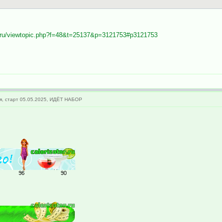
tor.ru/viewtopic.php?f=48&t=25137&p=3121753#p3121753
я, старт 05.05.2025, ИДЁТ НАБОР