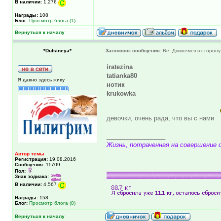
В наличии:
1,276
Награды:
108
Блог:
Просмотр блога (1)
Вернуться к началу
*Dulsineya*
Заголовок сообщения:
Re: Движемся в сторону
iratezina
tatianka80
Я давно здесь живу
нотик
krukowka
девочки, очень рада, что вы с нами
_________________
Жизнь, потраченная на совершение о
Автор темы
Регистрация:
19.08.2016
Сообщения:
11709
Пол:
Знак зодиака:
В наличии:
4,567
Награды:
158
Блог:
Просмотр блога (0)
Вернуться к началу