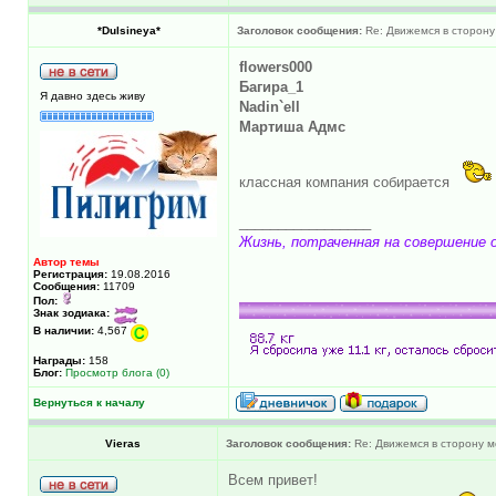
*Dulsineya*
Заголовок сообщения:
Re: Движемся в сторону
flowers000
Багира_1
Я давно здесь живу
Nadin`ell
Мартиша Адмс
классная компания собирается
_________________
Жизнь, потраченная на совершение о
Автор темы
Регистрация:
19.08.2016
Сообщения:
11709
Пол:
Знак зодиака:
В наличии:
4,567
Награды:
158
Блог:
Просмотр блога (0)
Вернуться к началу
Vieras
Заголовок сообщения:
Re: Движемся в сторону м
Всем привет!