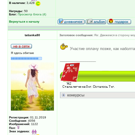
В наличии:
3,428
Награды:
50
Блог:
Просмотр блога (4)
Вернуться к началу
tatianka80
Заголовок сообщения:
Re: Движемся в сторону мо
Участие оплачу позже, как набол
Я здесь обитаю
_________________
конкурсы
Регистрация:
01.11.2019
Сообщения:
4056
Изображений:
1122
Пол:
Знак зодиака: