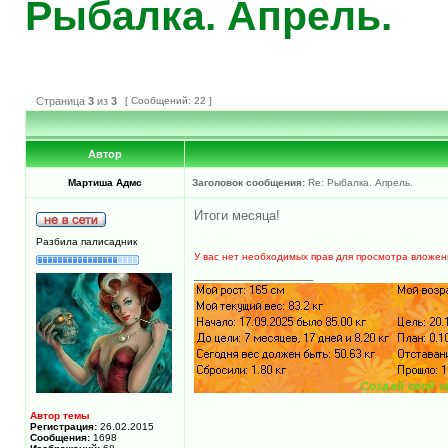
Рыбалка. Апрель.
Страница
3
из
3
[ Сообщений: 22 ]
Автор
Мартиша Адмс
Заголовок сообщения:
Re: Рыбалка. Апрель.
Итоги месяца!
Разбила палисадник
У вас нет необходимых прав для просмотра вложен
_________________
Автор темы
Регистрация:
26.02.2015
Сообщения:
1698