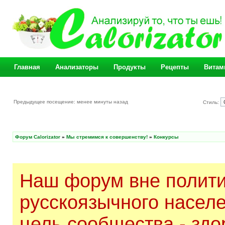
Главная
Анализаторы
Продукты
Рецепты
Витам
Предыдущее посещение: менее минуты назад
Стиль:
Форум Calorizator
»
Мы стремимся к совершенству!
»
Конкурсы
Наш форум вне полити
русскоязычного насел
цель сообщества - здо