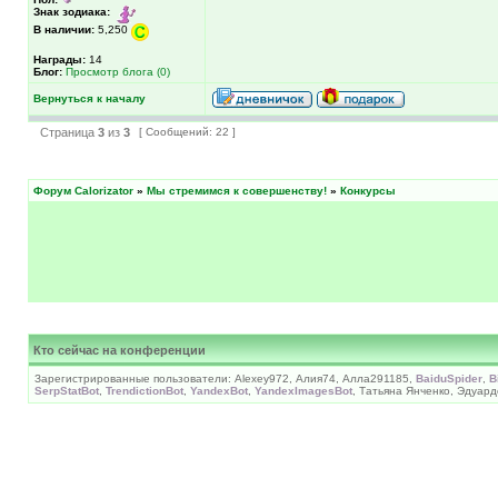
Знак зодиака:
В наличии:
5,250
Награды:
14
Блог:
Просмотр блога (0)
Вернуться к началу
Страница
3
из
3
[ Сообщений: 22 ]
Форум Calorizator
»
Мы стремимся к совершенству!
»
Конкурсы
Кто сейчас на конференции
Зарегистрированные пользователи: Alexey972, Алия74, Алла291185,
BaiduSpider
,
B
SerpStatBot
,
TrendictionBot
,
YandexBot
,
YandexImagesBot
, Татьяна Янченко, Эдуард