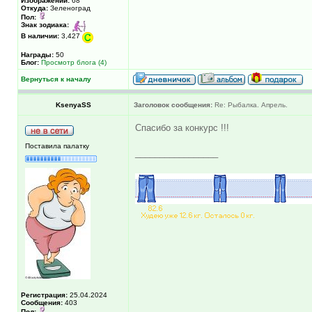
Изображений:
68
Откуда:
Зеленоград
Пол:
Знак зодиака:
В наличии:
3,427
Награды:
50
Блог:
Просмотр блога (4)
Вернуться к началу
KsenyaSS
Заголовок сообщения:
Re: Рыбалка. Апрель.
Спасибо за конкурс !!!
Поставила палатку
_________________
Регистрация:
25.04.2024
Сообщения:
403
Пол: