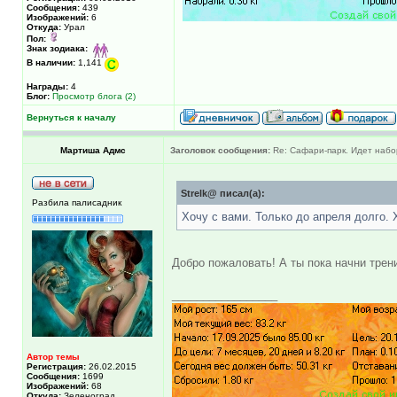
Сообщения:
439
Изображений:
6
Откуда:
Урал
Пол:
Знак зодиака:
В наличии:
1,141
Награды:
4
Блог:
Просмотр блога (2)
Вернуться к началу
Мартиша Адмс
Заголовок сообщения:
Re: Сафари-парк. Идет набо
Strelk@ писал(а):
Разбила палисадник
Хочу с вами. Только до апреля долго. 
Добро пожаловать! А ты пока начни трен
_________________
Автор темы
Регистрация:
26.02.2015
Сообщения:
1699
Изображений:
68
Откуда:
Зеленоград