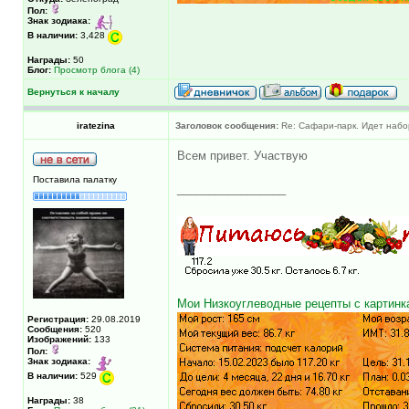
Пол:
Знак зодиака:
В наличии:
3,428
Награды:
50
Блог:
Просмотр блога (4)
Вернуться к началу
iratezina
Заголовок сообщения:
Re: Сафари-парк. Идет набо
Всем привет. Участвую
Поставила палатку
_________________
Мои Низкоуглеводные рецепты с картинк
Регистрация:
29.08.2019
Сообщения:
520
Изображений:
133
Пол:
Знак зодиака:
В наличии:
529
Награды:
38