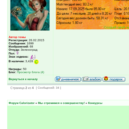
Автор темы
Регистрация:
26.02.2015
Сообщения:
1699
Изображений:
68
Откуда:
Зеленоград
Пол:
Знак зодиака:
В наличии:
3,428
Награды:
50
Блог:
Просмотр блога (4)
Вернуться к началу
Страница
2
из
4
[ Сообщений: 34 ]
Форум Calorizator
»
Мы стремимся к совершенству!
»
Конкурсы