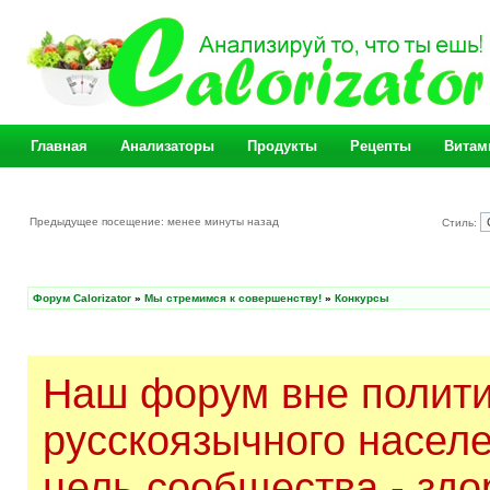
Главная
Анализаторы
Продукты
Рецепты
Витам
Предыдущее посещение: менее минуты назад
Стиль:
Форум Calorizator
»
Мы стремимся к совершенству!
»
Конкурсы
Наш форум вне полити
русскоязычного насел
цель сообщества - здо