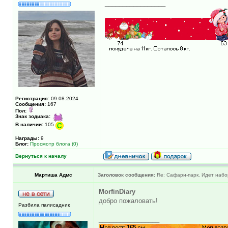
_________________
Регистрация:
09.08.2024
Сообщения:
167
Пол:
Знак зодиака:
В наличии:
105
Награды:
9
Блог:
Просмотр блога (0)
Вернуться к началу
Мартиша Адмс
Заголовок сообщения:
Re: Сафари-парк. Идет набо
MorfinDiary
добро пожаловать!
Разбила палисадник
_________________