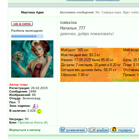
Мартиша Адмс
Заголовок сообщения:
Re: Сафари-парк. Идет набо
iratezina
Наталья_777
Разбила палисадник
девочки, добро пожаловать!
_________________
Автор темы
Регистрация:
26.02.2015
Сообщения:
1699
Изображений:
68
Откуда:
Зеленоград
Пол:
Знак зодиака:
В наличии:
3,428
Награды:
50
Блог:
Просмотр блога (4)
Вернуться к началу