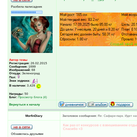
Разбила палисадник
_________________
Автор темы
Регистрация:
26.02.2015
Сообщения:
1699
Изображений:
68
Откуда:
Зеленоград
Пол:
Знак зодиака:
В наличии:
3,428
Награды:
50
Блог:
Просмотр блога (4)
Вернуться к началу
MorfinDiary
Заголовок сообщения:
Re: Сафари-парк. Идет на
Как раз от конкурсов с взвешиванием отдых
Спасибо <З
Обзавелась друзьями