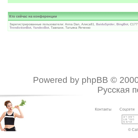
Кто сейчас на конференции
Зарегистрированные пользователи: Anna Dan, Алиса81,
BaiduSpider
,
BingBot
, С17
TrendictionBot
,
YandexBot
, Тавлани, Татьяна Янченко
Powered by
phpBB
© 2000
Русская 
Контакты
Соцсети
© Cal