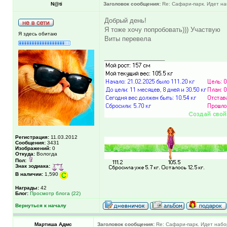
N@ti
Заголовок сообщения:
Re: Сафари-парк. Идет на
Добрый день!
Я тоже хочу попробовать))) Участвую
Я здесь обитаю
Виты перевела
_________________
Регистрация:
11.03.2012
Сообщения:
3431
Изображений:
0
Откуда:
Вологда
Пол:
Знак зодиака:
В наличии:
1,590
Награды:
42
Блог:
Просмотр блога (22)
Вернуться к началу
Мартиша Адмс
Заголовок сообщения:
Re: Сафари-парк. Идет набо