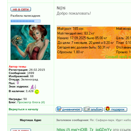
N@ti
Добро пожаловать!
Разбила палисадник
_________________
Автор темы
Регистрация:
26.02.2015
Сообщения:
1699
Изображений:
68
Откуда:
Зеленоград
Пол:
Знак зодиака:
В наличии:
3,428
Награды:
50
Блог:
Просмотр блога (4)
Вернуться к началу
Мартиша Адмс
Заголовок сообщения:
Re: Сафари-парк. Идет набо
https://t.me/+jOIB_7z_jjg0ZmYy
это ссылк