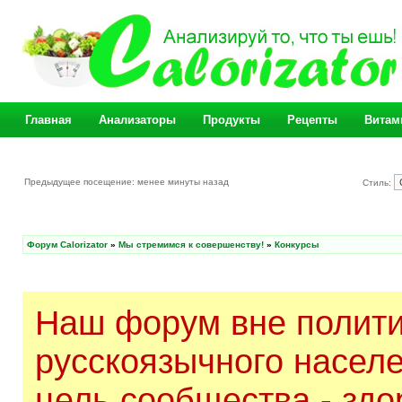
Главная
Анализаторы
Продукты
Рецепты
Витам
Предыдущее посещение: менее минуты назад
Стиль:
Форум Calorizator
»
Мы стремимся к совершенству!
»
Конкурсы
Наш форум вне полити
русскоязычного насел
цель сообщества - здо