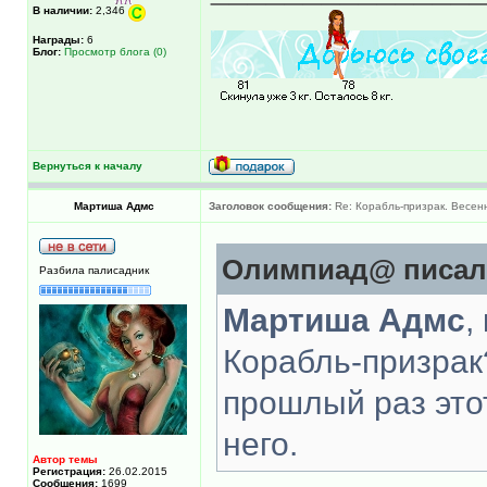
В наличии:
2,346
Награды:
6
Блог:
Просмотр блога (0)
Вернуться к началу
Мартиша Адмс
Заголовок сообщения:
Re: Корабль-призрак. Весенн
Олимпиад@ писал(
Разбила палисадник
Мартиша Адмс
,
Корабль-призрак
прошлый раз этот
него.
Автор темы
Регистрация:
26.02.2015
Сообщения:
1699