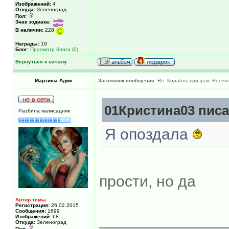
Изображений:
4
Откуда:
Зеленоград
Пол:
Знак зодиака:
В наличии:
228
Награды:
19
Блог:
Просмотр блога (0)
Вернуться к началу
Мартиша Адмс
Заголовок сообщения:
Re: Корабль-призрак. Весенн
01Кристина03 писа
Разбила палисадник
Я опоздала
прости, но да
Автор темы
Регистрация:
26.02.2015
Сообщения:
1699
______________
Изображений:
68
Откуда:
Зеленоград
Пол: