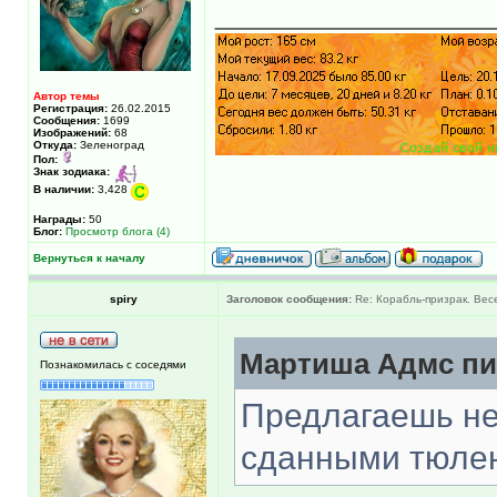
______________
Автор темы
Регистрация:
26.02.2015
Сообщения:
1699
Изображений:
68
Откуда:
Зеленоград
Пол:
Знак зодиака:
В наличии:
3,428
Награды:
50
Блог:
Просмотр блога (4)
Вернуться к началу
spiry
Заголовок сообщения:
Re: Корабль-призрак. Вес
Мартиша Адмс пис
Познакомилась с соседями
Предлагаешь не
сданными тюлен