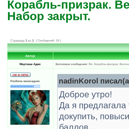
Корабль-призрак. Ве
Набор закрыт.
Страница
3
из
3
[ Сообщений: 29 ]
Автор
Мартиша Адмс
Заголовок сообщения:
Re: Корабль-призрак. Весен
nadinKorol писал(а
Разбила палисадник
Доброе утро!
Да я предлагала
докупить, повыси
баллов.