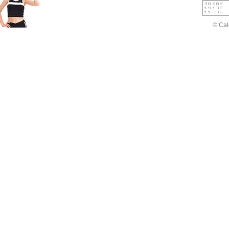
© Cal