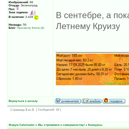
Изображений:
68
Откуда:
Зеленоград
Пол:
В сентебре, а по
Знак зодиака:
В наличии:
3,428
Летнему Круизу
Награды:
50
Блог:
Просмотр блога (4)
______________
Вернуться к началу
Страница
3
из
3
[ Сообщений: 29 ]
Форум Calorizator
»
Мы стремимся к совершенству!
»
Конкурсы