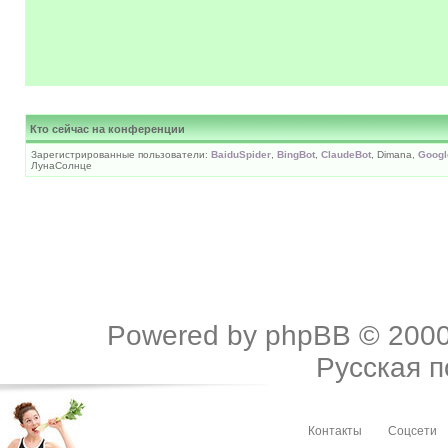
Кто сейчас на конференции
Зарегистрированные пользователи:
BaiduSpider
,
BingBot
,
ClaudeBot
, Dimana,
Googl
ЛунаСолнце
Powered by
phpBB
© 2000
Русская 
Контакты
Соцсети