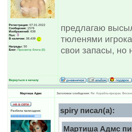
предлагаю высыл
Регистрация:
07.01.2022
Сообщения:
1576
Изображений:
638
Пол:
тюленями игрокам
В наличии:
38,439
Награды:
50
свои запасы, но 
Блог:
Просмотр блога (0)
Вернуться к началу
Мартиша Адмс
Заголовок сообщения:
Re: Корабль-призрак. Весен
spiry писал(а):
Разбила палисадник
Мартиша Адмс пис