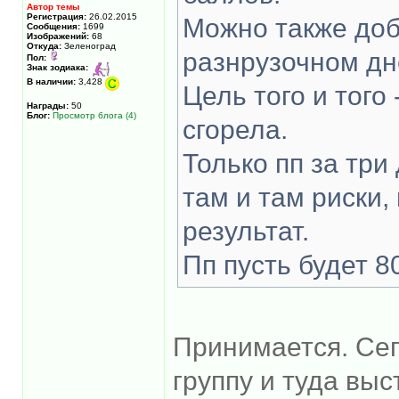
Автор темы
Регистрация:
26.02.2015
Можно также доба
Сообщения:
1699
Изображений:
68
Откуда:
Зеленоград
разнрузочном дн
Пол:
Знак зодиака:
В наличии:
3,428
Цель того и того 
Награды:
50
Блог:
Просмотр блога (4)
сгорела.
Только пп за три
там и там риски,
результат.
Пп пусть будет 80
Принимается. Сег
группу и туда вы