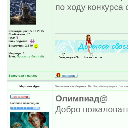
по ходу конкурса
______________
Регистрация:
05.07.2015
Сообщения:
67
Пол:
Знак зодиака:
В наличии:
2,346
Награды:
6
Блог:
Просмотр блога (0)
Вернуться к началу
Мартиша Адмс
Заголовок сообщения:
Re: Корабль-призрак. Весен
Олимпиад@
Разбила палисадник
Добро пожаловат