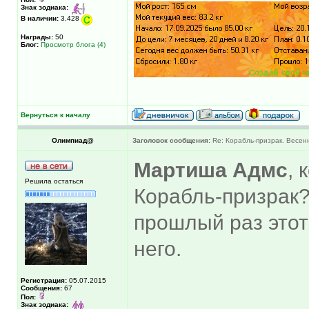
Знак зодиака:
В наличии:
3,428
Награды:
50
Блог:
Просмотр блога (4)
Вернуться к началу
Олимпиад@
Заголовок сообщения:
Re: Корабль-призрак. Весенн
Мартиша Адмс
, 
Решила остаться
Корабль-призрак?
прошлый раз этот 
него.
Регистрация:
05.07.2015
Сообщения:
67
______________
Пол:
Знак зодиака: