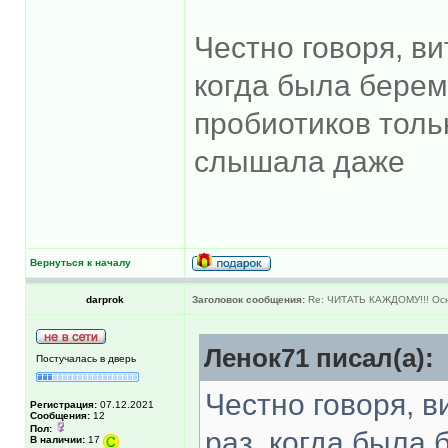
Честно говоря, в
когда была берем
пробиотиков толь
слышала даже
Вернуться к началу
darprok
Заголовок сообщения:
Re: ЧИТАТЬ КАЖДОМУ!!! Ос
Ленок71 писал(а):
Постучалась в дверь
Честно говоря, 
Регистрация:
07.12.2021
Сообщения:
12
Пол:
раз, когда была 
В наличии:
17