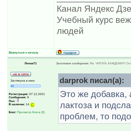
Канал Яндекс Дзе
Учебный курс ве
людей
Вернуться к началу
Ленок71
Заголовок сообщения:
Re: ЧИТАТЬ КАЖДОМУ!!! Ос
darprok писал(а):
Заглянула в окно
Это же добавка, 
Регистрация:
07.12.2021
Сообщения:
9
Пол:
лактоза и подсла
В наличии:
14
Блог:
Просмотр блога (0)
проблем, то подо