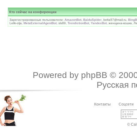
Кто сейчас на конференции
Зарегистрированные пользователи:
AmazonBot
,
BaiduSpider
, belta57@mail.ru,
BingB
Lelik-olja,
MetaExternalAgentBot
, sls89,
TrendictionBot
,
YandexBot
, женщина-кошка, 
Powered by
phpBB
© 2000
Русская 
Контакты
Соцсети
© Cal