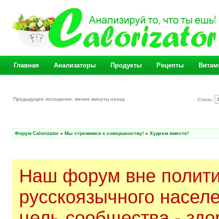
Главная
Анализаторы
Продукты
Рецепты
Витам
Предыдущее посещение: менее минуты назад
Стиль:
Форум Calorizator
»
Мы стремимся к совершенству!
»
Худеем вместе!
Наш форум вне полити
русскоязычного насел
цель сообщества - здо