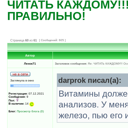
ЧИТАТЬ КАЖДОМУ!!!
ПРАВИЛЬНО!
Страница
60
из
61
[ Сообщений: 605 ]
Автор
Ленок71
Заголовок сообщения:
Re: ЧИТАТЬ КАЖДОМУ!!! Ос
darprok писал(а):
Заглянула в окно
Витамины должен
Регистрация:
07.12.2021
Сообщения:
9
Пол:
анализов. У меня
В наличии:
14
Блог:
Просмотр блога (0)
железо, пью его 