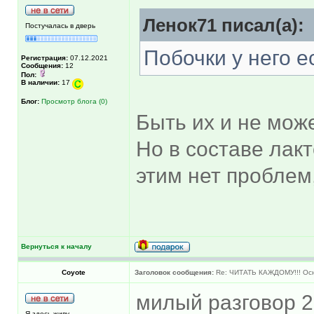
Ленок71 писал(а):
Постучалась в дверь
Побочки у него е
Регистрация:
07.12.2021
Сообщения:
12
Пол:
В наличии:
17
Блог:
Просмотр блога (0)
Быть их и не може
Но в составе лакт
этим нет проблем,
Вернуться к началу
Coyote
Заголовок сообщения:
Re: ЧИТАТЬ КАЖДОМУ!!! Ос
милый разговор 
Я здесь живу