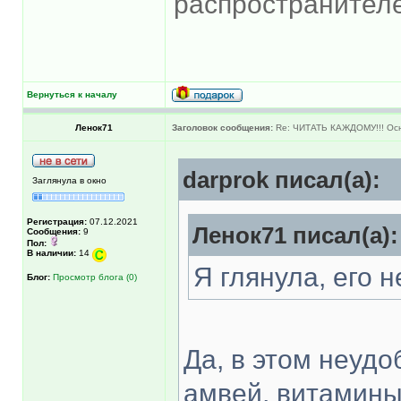
распространителе
Вернуться к началу
Ленок71
Заголовок сообщения:
Re: ЧИТАТЬ КАЖДОМУ!!! Ос
darprok писал(а):
Заглянула в окно
Регистрация:
07.12.2021
Ленок71 писал(а):
Сообщения:
9
Пол:
В наличии:
14
Я глянула, его н
Блог:
Просмотр блога (0)
Да, в этом неудо
амвей, витамины