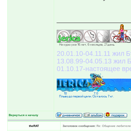
______________
20.01.10-04.11.11 жил Б
13.08.99-04.05.13 жил
01.10.17-настоящее вр
Вернуться к началу
theRAT
Заголовок сообщения:
Re: Общение любителей 