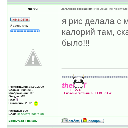
theRAT
Заголовок сообщения:
Re: Общение любителей 
я рис делала с
Я здесь живу
калорий там, ска
было!!!
_____________
Регистрация:
24.10.2009
Сообщения:
8518
Изображений:
115
Откуда:
МО
Пол:
В наличии:
2,301
Награды:
100
Блог:
Просмотр блога (0)
Вернуться к началу