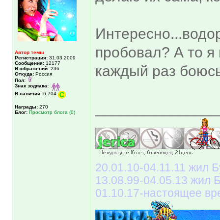
Интересно...водо
пробовал? А то я
Автор темы
Регистрация:
31.03.2009
Сообщения:
12177
каждый раз боюсь.
Изображений:
236
Откуда:
Россия
Пол:
Знак зодиака:
В наличии:
6,704
______________
Награды:
270
Блог:
Просмотр блога (0)
20.01.10-04.11.11 жил Б
13.08.99-04.05.13 жил
01.10.17-настоящее вр