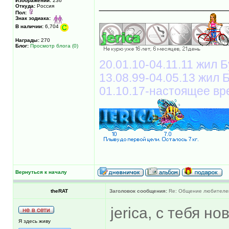
______________
Изображений:
236
Откуда:
Россия
Пол:
Знак зодиака:
В наличии:
6,704
Награды:
270
Блог:
Просмотр блога (0)
20.01.10-04.11.11 жил Б
13.08.99-04.05.13 жил
01.10.17-настоящее вр
Вернуться к началу
theRAT
Заголовок сообщения:
Re: Общение любителей 
jerica, с тебя н
Я здесь живу