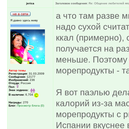
jerica
Заголовок сообщения:
Re: Общение любителей япон
а что там разве м
Я давно здесь живу
надо сухой считат
ккал (примерно), 
получается на раз
меньше. Поэтому 
морепродукты - т
Автор темы
Регистрация:
31.03.2009
Сообщения:
12177
Изображений:
236
Откуда:
Россия
Пол:
Я вот паэлью дел
Знак зодиака:
В наличии:
6,704
калорий из-за мас
Награды:
270
Блог:
Просмотр блога (0)
морепродукты с ри
Испании вкуснее 