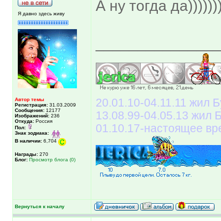
А ну тогда да)))))))))
Я давно здесь живу
______________
Автор темы
20.01.10-04.11.11 жил Б
Регистрация:
31.03.2009
Сообщения:
12177
13.08.99-04.05.13 жил
Изображений:
236
Откуда:
Россия
01.10.17-настоящее вр
Пол:
Знак зодиака:
В наличии:
6,704
Награды:
270
Блог:
Просмотр блога (0)
Вернуться к началу