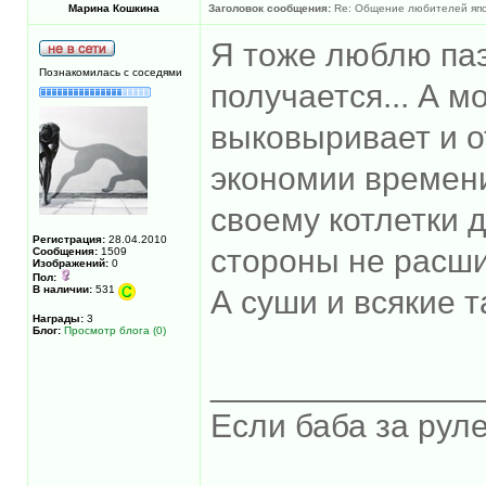
Марина Кошкина
Заголовок сообщения:
Re: Общение любителей япон
Я тоже люблю паэ
Познакомилась с соседями
получается... А 
выковыривает и о
экономии времени
своему котлетки д
Регистрация:
28.04.2010
стороны не расш
Сообщения:
1509
Изображений:
0
Пол:
В наличии:
531
А суши и всякие 
Награды:
3
Блог:
Просмотр блога (0)
______________
Если баба за руле