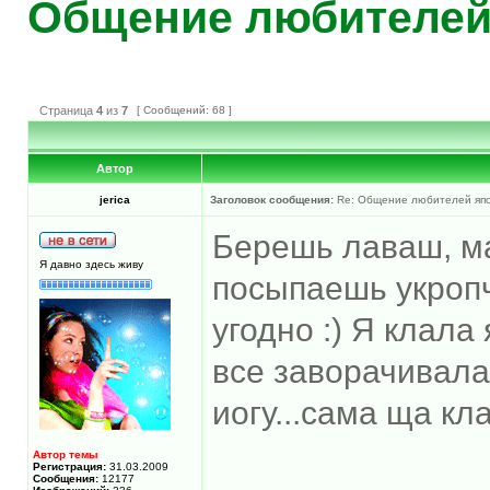
Общение любителей 
Страница
4
из
7
[ Сообщений: 68 ]
Автор
jerica
Заголовок сообщения:
Re: Общение любителей япон
Берешь лаваш, м
Я давно здесь живу
посыпаешь укропч
угодно :) Я клала 
все заворачивала
иогу...сама ща к
Автор темы
Регистрация:
31.03.2009
Сообщения:
12177