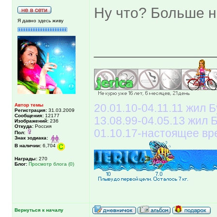
Ну что? Больше н
Я давно здесь живу
______________
Автор темы
20.01.10-04.11.11 жил Б
Регистрация:
31.03.2009
Сообщения:
12177
13.08.99-04.05.13 жил
Изображений:
236
Откуда:
Россия
01.10.17-настоящее вр
Пол:
Знак зодиака:
В наличии:
6,704
Награды:
270
Блог:
Просмотр блога (0)
Вернуться к началу