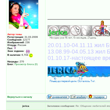
______________
Автор темы
Регистрация:
31.03.2009
Сообщения:
12177
Изображений:
236
20.01.10-04.11.11 жил Б
Откуда:
Россия
Пол:
13.08.99-04.05.13 жил
Знак зодиака:
В наличии:
6,704
01.10.17-настоящее вр
Награды:
270
Блог:
Просмотр блога (0)
Вернуться к началу
jerica
Заголовок сообщения:
Re: Общение любителей япон