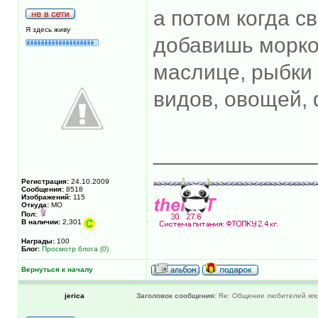
а потом когда с
Я здесь живу
добавишь морко
маслице, рыбки 
видов, овощей, 
_____________
Регистрация:
24.10.2009
Сообщения:
8518
Изображений:
115
Откуда:
МО
Пол:
В наличии:
2,301
Награды:
100
Блог:
Просмотр блога (0)
Вернуться к началу
jerica
Заголовок сообщения:
Re: Общение любителей япон