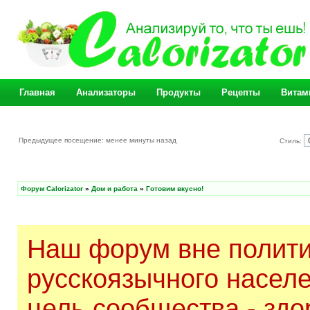
Главная
Анализаторы
Продукты
Рецепты
Витам
Предыдущее посещение: менее минуты назад
Стиль:
Форум Calorizator
»
Дом и работа
»
Готовим вкусно!
Наш форум вне полити
русскоязычного насел
цель сообщества - здо