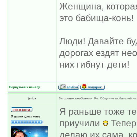
Женщина, котора
это бабища-конь!
Люди! Давайте бу
дорогах ездят не
них гибнут дети!
Вернуться к началу
jerica
Заголовок сообщения:
Re: Общение любителей япон
Я раньше тоже тер
Я давно здесь живу
приучили
Тепер
делаю их сама, к