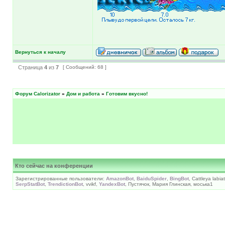
Вернуться к началу
Страница
4
из
7
[ Сообщений: 68 ]
Форум Calorizator
»
Дом и работа
»
Готовим вкусно!
Кто сейчас на конференции
Зарегистрированные пользователи:
AmazonBot
,
BaiduSpider
,
BingBot
, Cattleya labia
SerpStatBot
,
TrendictionBot
, vvikf,
YandexBot
, Пустячок, Мария Глинская, моська1