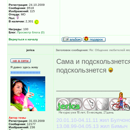
Регистрация:
24.10.2009
Сообщения:
8518
Изображений:
115
Откуда:
МО
Пол:
В наличии:
2,301
Награды:
100
Блог:
Просмотр блога (0)
Вернуться к началу
jerica
Заголовок сообщения:
Re: Общение любителей япон
Сама и подскользнется
Я давно здесь живу
подскользнется
_________________
Автор темы
20.01.10-04.11.11 жил Булчоно
Регистрация:
31.03.2009
Сообщения:
12177
13.08.99-04.05.13 жил Бимыч
Изображений:
236