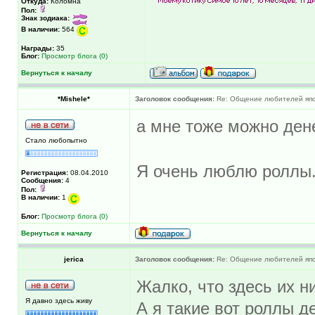
Откуда:
Коломна
Пол:
Знак зодиака:
В наличии:
564
Награды:
35
Блог:
Просмотр блога (0)
Вернуться к началу
*Mishele*
Заголовок сообщения:
Re: Общение любителей япон
а мне тоже можно дене
Стало любопытно
Я очень люблю роллы...
Регистрация:
08.04.2010
Сообщения:
4
Пол:
В наличии:
1
Блог:
Просмотр блога (0)
Вернуться к началу
jerica
Заголовок сообщения:
Re: Общение любителей япон
Жалко, что здесь их н
Я давно здесь живу
А я такие вот роллы д