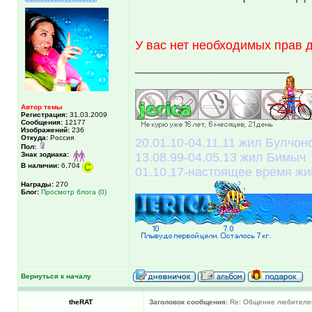
У вас нет необходимых прав 
_________________
Автор темы
Регистрация:
31.03.2009
Сообщения:
12177
Изображений:
236
Откуда:
Россия
20.01.10-04.11.11 жил Булчоно
Пол:
Знак зодиака:
13.08.99-04.05.13 жил Бимыч
В наличии:
6,704
01.10.17-настоящее время жи
Награды:
270
Блог:
Просмотр блога (0)
Вернуться к началу
theRAT
Заголовок сообщения:
Re: Общение любителей 