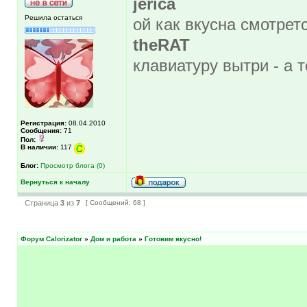
jerica
Решила остаться
ой как вкусна смотрет
theRAT
клавиатуру вытри - а 
Регистрация:
08.04.2010
Сообщения:
71
Пол:
В наличии:
117
Блог:
Просмотр блога (0)
Вернуться к началу
Страница
3
из
7
[ Сообщений: 68 ]
Форум Calorizator
»
Дом и работа
»
Готовим вкусно!