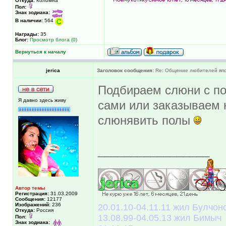
Откуда:
Коломна
Пол:
Знак зодиака:
В наличии:
564
Награды:
35
Блог:
Просмотр блога (0)
Вернуться к началу
jerica
Заголовок сообщения:
Re: Общение любителей япон
Подбираем слюни с по
Я давно здесь живу
сами или заказываем
слюнявить полы
_________________
Автор темы
Регистрация:
31.03.2009
Сообщения:
12177
Изображений:
236
20.01.10-04.11.11 жил Булчоно
Откуда:
Россия
13.08.99-04.05.13 жил Бимыч
Пол:
Знак зодиака: