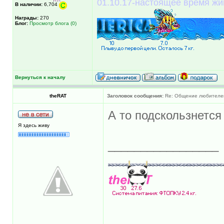
01.10.17-настоящее время жи
В наличии:
6,704
Награды:
270
Блог:
Просмотр блога (0)
Вернуться к началу
theRAT
Заголовок сообщения:
Re: Общение любителей 
А то подскользнется 
Я здесь живу
_________________