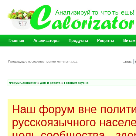
Главная
Анализаторы
Продукты
Рецепты
Витам
Предыдущее посещение: менее минуты назад
Стиль:
Форум Calorizator
»
Дом и работа
»
Готовим вкусно!
Наш форум вне полити
русскоязычного насел
цель сообщества - здо