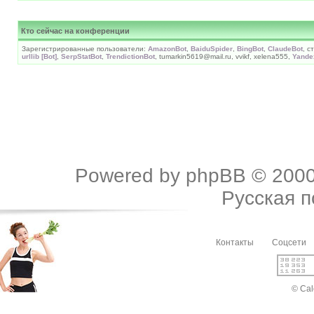
Кто сейчас на конференции
Зарегистрированные пользователи:
AmazonBot
,
BaiduSpider
,
BingBot
,
ClaudeBot
, с
urllib [Bot]
,
SerpStatBot
,
TrendictionBot
, tumarkin5619@mail.ru, vvikf, xelena555,
Yande
Powered by
phpBB
© 2000
Русская 
Контакты
Соцсети
© Cal