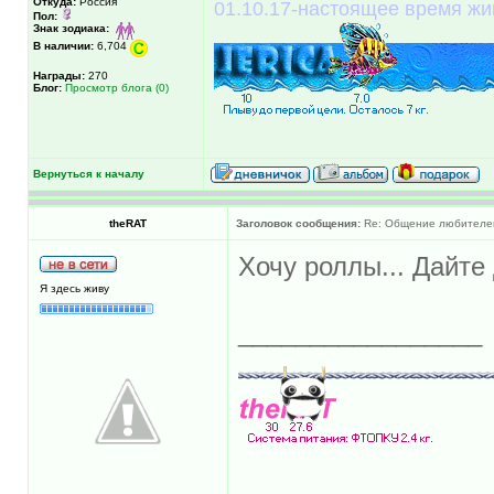
Откуда:
Россия
01.10.17-настоящее время жи
Пол:
Знак зодиака:
В наличии:
6,704
Награды:
270
Блог:
Просмотр блога (0)
Вернуться к началу
theRAT
Заголовок сообщения:
Re: Общение любителей 
Хочу роллы... Дайте д
Я здесь живу
_________________