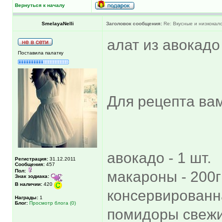
Вернуться к началу
SmelayaNelli
Заголовок сообщения:
Re: Вкусные и низкокал
алат из авокадо
Поставила палатку
Для рецепта вам
авокадо - 1 шт.
Регистрация:
31.12.2011
Сообщения:
457
Пол:
макароны - 200г
Знак зодиака:
В наличии:
420
консервированна
Награды:
1
Блог:
Просмотр блога (0)
помидоры свежие