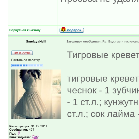
Вернуться к началу
SmelayaNelli
Заголовок сообщения:
Re: Вкусные и низкокал
Тигровые креве
Поставила палатку
тигровые кревет
чеснок - 1 зубчи
- 1 ст.л.; кунжут
ст.л.; сок лайма 
Регистрация:
31.12.2011
Сообщения:
457
Пол:
Знак зодиака: