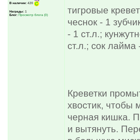
В наличии:
420
тигровые кревет
Награды:
1
Блог:
Просмотр блога (0)
чеснок - 1 зубчи
- 1 ст.л.; кунжут
ст.л.; сок лайма 
Креветки промыт
хвостик, чтобы
черная кишка. 
и вытянуть. Пе