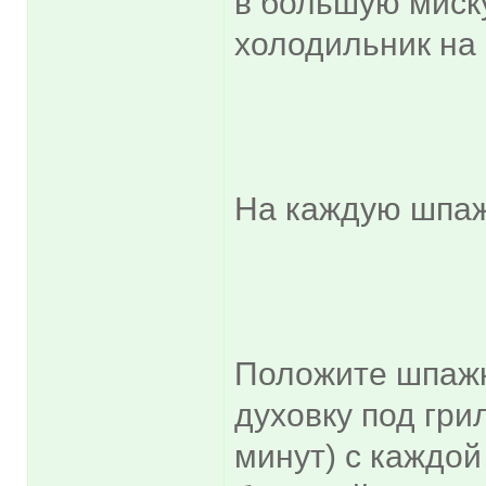
в большую миску
холодильник на 
На каждую шпажк
Положите шпажк
духовку под грил
минут) с каждо