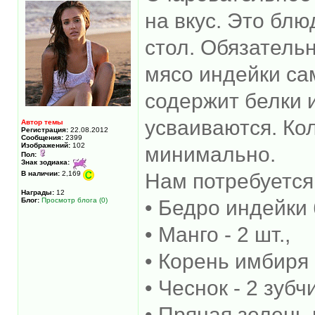
на вкус. Это блю
стол. Обязательн
мясо индейки са
содержит белки 
усваиваются. Ко
Автор темы
Регистрация:
22.08.2012
Сообщения:
2399
Изображений:
102
минимально.
Пол:
Знак зодиака:
В наличии:
2,169
Нам потребуется
Награды:
12
Блог:
Просмотр блога (0)
• Бедро индейки 
• Манго - 2 шт.,
• Корень имбиря -
• Чеснок - 2 зубч
• Пряная зелень п