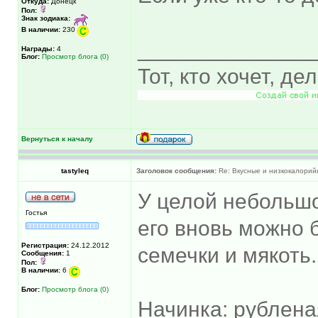
Откуда:
Донецк
Пол:
Знак зодиака:
В наличии:
230
______________
Награды:
4
Блог:
Просмотр блога (0)
Тот, кто хочет, де
Вернуться к началу
tastyleq
Заголовок сообщения:
Re: Вкусные и низкокалорийн
У целой небольшо
Гостья
его вновь можно 
Регистрация:
24.12.2012
семечки и мякоть.
Сообщения:
1
Пол:
В наличии:
6
Блог:
Просмотр блога (0)
Начинка: рублена