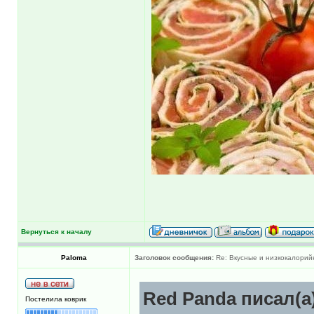
Вернуться к началу
Paloma
Заголовок сообщения:
Re: Вкусные и низкокалорийн
Red Panda писал(а
Постелила коврик