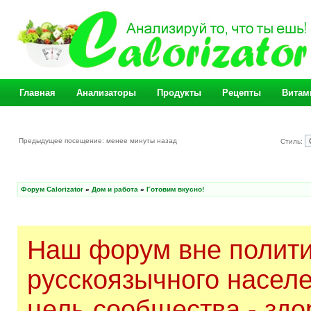
Главная
Анализаторы
Продукты
Рецепты
Витам
Предыдущее посещение: менее минуты назад
Стиль:
Форум Calorizator
»
Дом и работа
»
Готовим вкусно!
Наш форум вне полити
русскоязычного насел
цель сообщества - здо