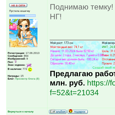
Поднимаю темку! 
Пустила кошечку
НГ!
______________
Регистрация:
17.06.2013
Сообщения:
864
Изображений:
9
Пол:
Знак зодиака:
В наличии:
772
Предлагаю работу
Награды:
15
Блог:
Просмотр блога (8)
млн. руб.
https://
f=52&t=21034
Вернуться к началу