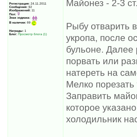
Майонез - 2-3 ст
Регистрация:
24.11.2011
Сообщения:
92
Изображений:
11
Пол:
Знак зодиака:
В наличии:
69
Рыбу отварить 
Награды:
1
Блог:
Просмотр блога (1)
укропа, после о
бульоне. Далее 
порвать или раз
натереть на сам
Мелко порезать 
Заправить майон
которое указано
холодильник нас