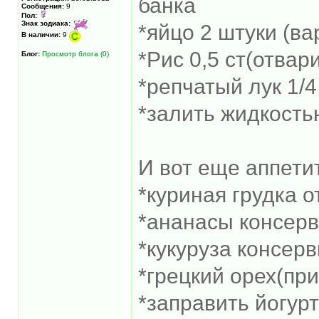
банка
Сообщения:
9
Пол:
Знак зодиака:
*яйцо 2 штуки (в
В наличии:
9
*Рис 0,5 ст(отвар
Блог:
Просмотр блога (0)
*репчатый лук 1/
*залить жидкость
И вот еще аппети
*куриная грудка 
*ананасы консерв
*кукуруза консер
*грецкий орех(пр
*заправить йогур