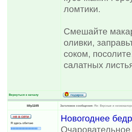
ломтики.
Смешайте макар
оливки, заправ
соком, посолите
салатных листья
Вернуться к началу
lilly1105
Заголовок сообщения:
Re: Вкусные и низкокалор
Новогоднее бедр
Я здесь обитаю
Очаровательное