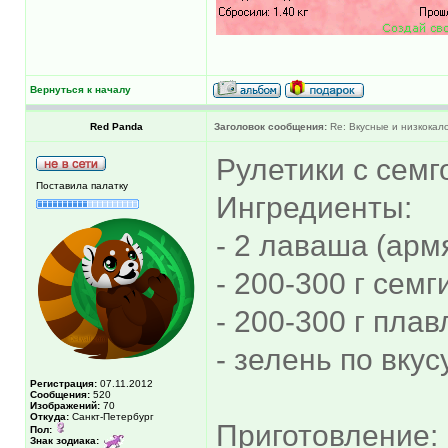
Вернуться к началу
Red Panda
Заголовок сообщения:
Re: Вкусные и низкокал
Рулетики с семг
Поставила палатку
Ингредиенты:
- 2 лаваша (арм
- 200-300 г сем
- 200-300 г пла
- зелень по вкус
Регистрация:
07.11.2012
Сообщения:
520
Изображений:
70
Откуда:
Санкт-Петербург
Приготовление:
Пол:
Знак зодиака: