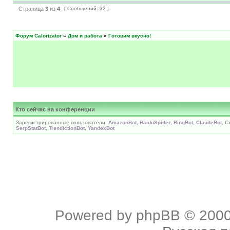
Страница
3
из
4
[ Сообщений: 32 ]
Форум Calorizator
»
Дом и работа
»
Готовим вкусно!
Кто сейчас на конференции
Зарегистрированные пользователи:
AmazonBot
,
BaiduSpider
,
BingBot
,
ClaudeBot
, С
SerpStatBot
,
TrendictionBot
,
YandexBot
Powered by
phpBB
© 2000