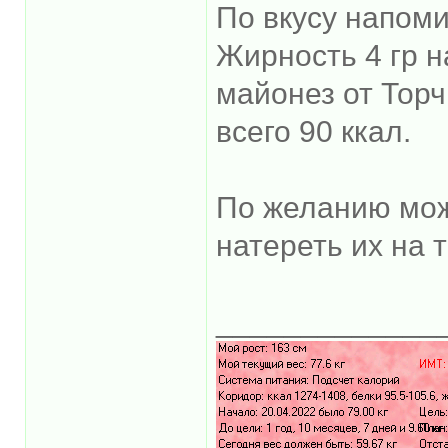
По вкусу напоми
Жирность 4 гр н
майонез от Торчи
всего 90 ккал.
По желанию можн
натереть их на т
_____________