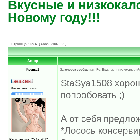
Вкусные и низкокал
Новому году!!!
Страница
3
из
4
[ Сообщений: 32 ]
Автор
Иренка1
Заголовок сообщения:
Re: Вкусные и низкокалорийн
StaSya1508 хорош
Заглянула в окно
попробовать ;)
А от себя предлож
*Лосось консерви
Регистрация:
25.02.2012