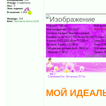
Изображений:
156
Откуда:
Ставрополь
Пол:
______________
Знак зодиака:
В наличии:
1,963
Награды:
162
Блог:
Просмотр блога (110)
МОЙ ИДЕАЛЬ