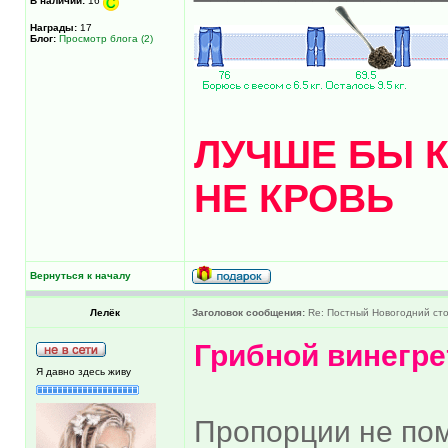
В наличии:
16
Награды:
17
Блог:
Просмотр блога (2)
ЛУЧШЕ БЫ К
НЕ КРОВЬ
Вернуться к началу
Лелёк
Заголовок сообщения:
Re: Постный Новогодний ст
Грибной винегре
Я давно здесь живу
Пропорции не по