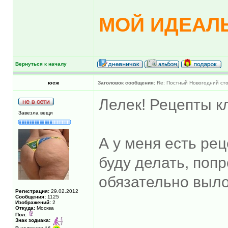
МОЙ ИДЕАЛЬ
Вернуться к началу
юсж
Заголовок сообщения:
Re: Постный Новогодний ст
Лелек! Рецепты к
Завезла вещи
А у меня есть рец
буду делать, попр
обязательно выл
Регистрация:
29.02.2012
Сообщения:
1125
Изображений:
2
Откуда:
Москва
Пол:
______________
Знак зодиака: