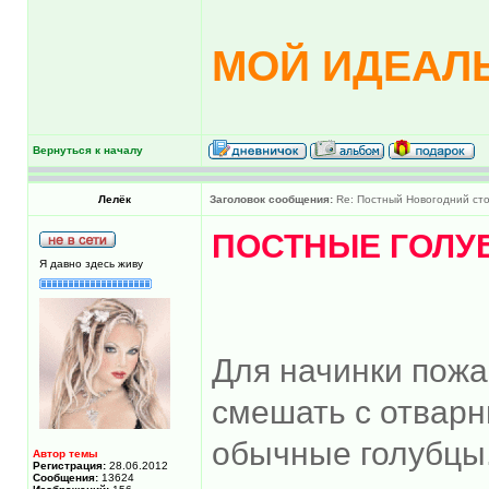
МОЙ ИДЕАЛЬ
Вернуться к началу
Лелёк
Заголовок сообщения:
Re: Постный Новогодний ст
ПОСТНЫЕ ГОЛУ
Я давно здесь живу
Для начинки пожа
смешать с отварн
обычные голубцы.
Автор темы
Регистрация:
28.06.2012
Сообщения:
13624