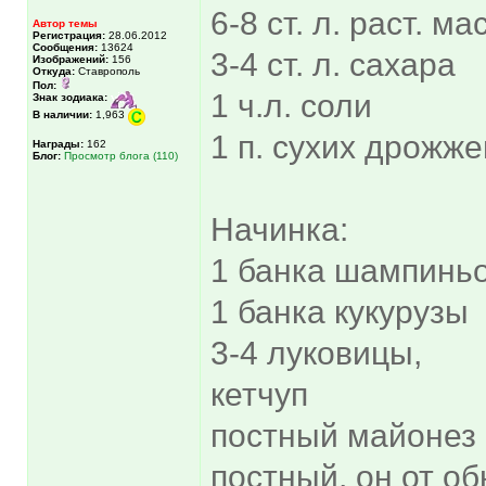
6-8 ст. л. раст. ма
Автор темы
Регистрация:
28.06.2012
Сообщения:
13624
3-4 ст. л. сахара
Изображений:
156
Откуда:
Ставрополь
Пол:
1 ч.л. соли
Знак зодиака:
В наличии:
1,963
1 п. сухих дрожже
Награды:
162
Блог:
Просмотр блога (110)
Начинка:
1 банка шампинь
1 банка кукурузы
3-4 луковицы,
кетчуп
постный майонез 
постный, он от об