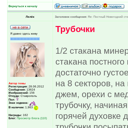
Вернуться к началу
Лелёк
Заголовок сообщения:
Re: Постный Новогодний ст
Трубочки
Я давно здесь живу
1/2 стакана мине
стакана постного
достаточно густое
на 8 секторов, на
Автор темы
Регистрация:
28.06.2012
Сообщения:
13624
джем, орехи с мед
Изображений:
156
Откуда:
Ставрополь
Пол:
трубочку, начиная
Знак зодиака:
В наличии:
1,963
горячей духовке 
Награды:
162
Блог:
Просмотр блога (110)
трубочки посыпат