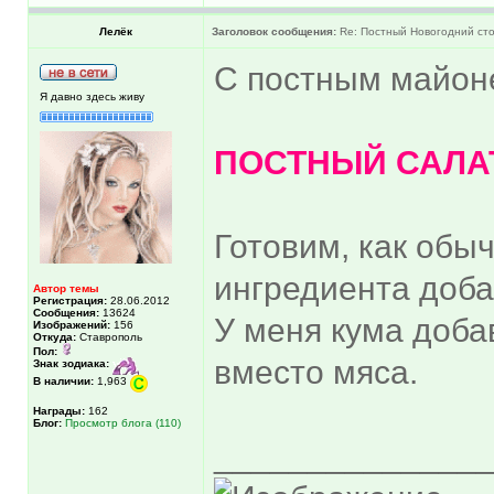
Лелёк
Заголовок сообщения:
Re: Постный Новогодний ст
С постным майон
Я давно здесь живу
ПОСТНЫЙ САЛА
Готовим, как обы
ингредиента доба
Автор темы
Регистрация:
28.06.2012
Сообщения:
13624
У меня кума доба
Изображений:
156
Откуда:
Ставрополь
Пол:
вместо мяса.
Знак зодиака:
В наличии:
1,963
Награды:
162
Блог:
Просмотр блога (110)
______________