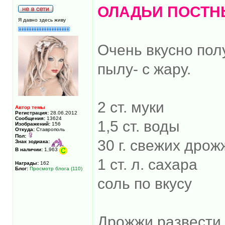
ОЛАДЬИ ПОСТН
Я давно здесь живу
Очень вкусно пол
пылу- с жару.
2 ст. муки
Автор темы
Регистрация:
28.06.2012
Сообщения:
13624
1,5 ст. воды
Изображений:
156
Откуда:
Ставрополь
Пол:
30 г. свежих дрож
Знак зодиака:
В наличии:
1,963
1 ст. л. сахара
Награды:
162
Блог:
Просмотр блога (110)
соль по вкусу
Дрожжи развести 