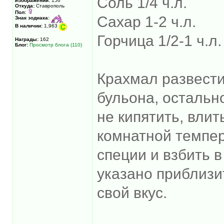
Соль 1/4 ч.л.
Изображений:
156
Откуда:
Ставрополь
Пол:
Сахар 1-2 ч.л.
Знак зодиака:
В наличии:
1,963
Горчица 1/2-1 ч.л.
Награды:
162
Блог:
Просмотр блога (110)
Крахмал развест
бульона, остальн
не кипятить, влит
комнатной темпер
специи и взбить 
указано приблизи
свой вкус.