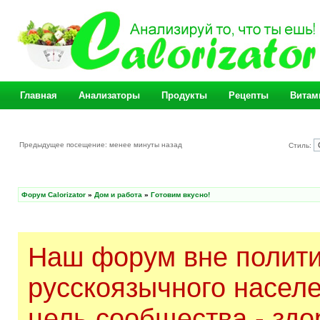
Главная
Анализаторы
Продукты
Рецепты
Витам
Предыдущее посещение: менее минуты назад
Стиль:
Форум Calorizator
»
Дом и работа
»
Готовим вкусно!
Наш форум вне полити
русскоязычного насел
цель сообщества - здо