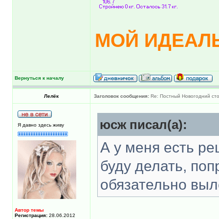
МОЙ ИДЕАЛЬ
Вернуться к началу
Лелёк
Заголовок сообщения:
Re: Постный Новогодний ст
юсж писал(а):
Я давно здесь живу
А у меня есть ре
буду делать, поп
обязательно выл
Автор темы
Регистрация:
28.06.2012