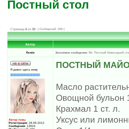
Постный стол
Страница
6
из
30
[ Сообщений: 296 ]
Автор
Лелёк
Заголовок сообщения:
Re: Постный Новогодний ст
ПОСТНЫЙ МАЙО
Я давно здесь живу
Масло растительн
Овощной бульон 1
Крахмал 1 ст. л.
Уксус или лимонны
Автор темы
Регистрация:
28.06.2012
Сообщения:
13624