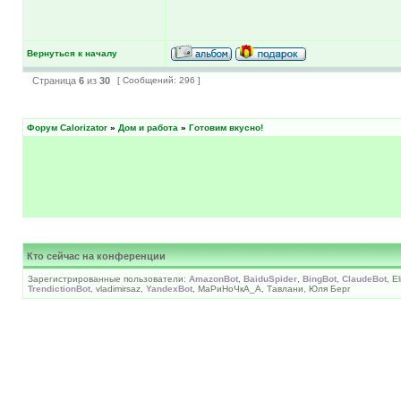
Вернуться к началу
Страница
6
из
30
[ Сообщений: 296 ]
Форум Calorizator
»
Дом и работа
»
Готовим вкусно!
Кто сейчас на конференции
Зарегистрированные пользователи:
AmazonBot
,
BaiduSpider
,
BingBot
,
ClaudeBot
, E
TrendictionBot
, vladimirsaz,
YandexBot
, МаРиНоЧкА_А, Тавлани, Юля Берг