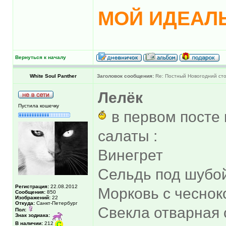
МОЙ ИДЕАЛЬ
Вернуться к началу
White Soul Panther
Заголовок сообщения:
Re: Постный Новогодний ст
Лелёк
Пустила кошечку
в первом посте 
салаты :
Винегрет
Сельдь под шубо
Регистрация:
22.08.2012
Морковь с чеснок
Сообщения:
850
Изображений:
22
Откуда:
Санкт-Петербург
Свекла отварная 
Пол:
Знак зодиака:
В наличии:
212