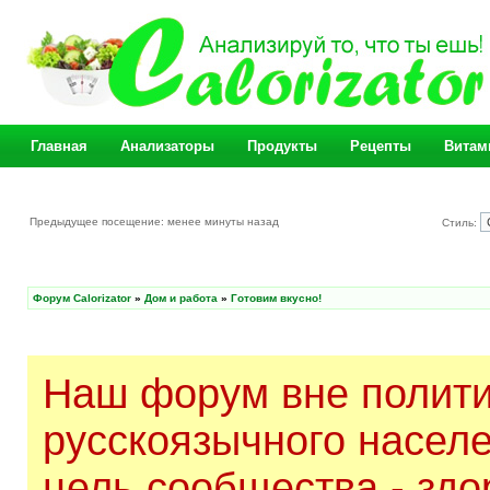
Главная
Анализаторы
Продукты
Рецепты
Витам
Предыдущее посещение: менее минуты назад
Стиль:
Форум Calorizator
»
Дом и работа
»
Готовим вкусно!
Наш форум вне полити
русскоязычного насел
цель сообщества - здо