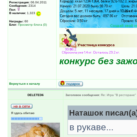
Регистрация:
06.04.2011
Сообщения:
2314
Пол:
В наличии:
1,323
Награды:
60
Блог:
Просмотр блога (0)
конкурс без за
Вернуться к началу
DELETED6
Заголовок сообщения:
Re: Игра "В ресторане"
Наташок писал(а
Я здесь обитаю
в рукаве...