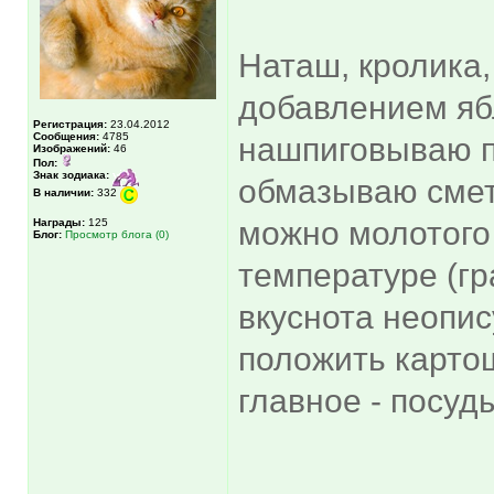
Наташ, кролика,
добавлением яб
Регистрация:
23.04.2012
Сообщения:
4785
нашпиговываю п
Изображений:
46
Пол:
Знак зодиака:
обмазываю смет
В наличии:
332
можно молотого 
Награды:
125
Блог:
Просмотр блога (0)
температуре (гр
вкуснота неопис
положить карто
главное - посу
_____________