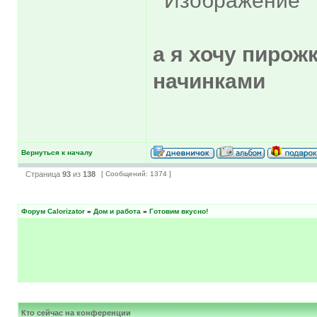
а я хочу пирож
начинками
Вернуться к началу
Страница
93
из
138
[ Сообщений: 1374 ]
Форум Calorizator
»
Дом и работа
»
Готовим вкусно!
Кто сейчас на конференции