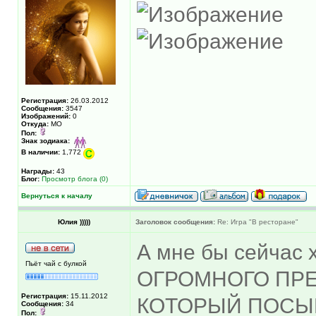
Регистрация:
26.03.2012
Сообщения:
3547
Изображений:
0
Откуда:
МО
Пол:
Знак зодиака:
В наличии:
1,772
Награды:
43
Блог:
Просмотр блога (0)
Вернуться к началу
Юлия )))))
Заголовок сообщения:
Re: Игра "В ресторане"
А мне бы сейчас 
Пьёт чай с булкой
ОГРОМНОГО ПРЕ
Регистрация:
15.11.2012
КОТОРЫЙ ПОСЫ
Сообщения:
34
Пол: