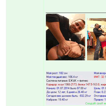
______________