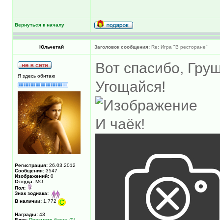
Вернуться к началу
Юльчетай
Заголовок сообщения:
Re: Игра "В ресторане"
Вот спасибо, Гру
Я здесь обитаю
Угощайся!
И чаёк!
Регистрация:
26.03.2012
Сообщения:
3547
Изображений:
0
Откуда:
МО
Пол:
Знак зодиака:
В наличии:
1,772
Награды:
43
Блог:
Просмотр блога (0)