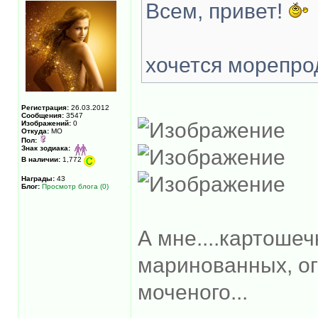
Всем, привет!
хочется морепро
Регистрация:
26.03.2012
Сообщения:
3547
Изображений:
0
Откуда:
МО
Пол:
Знак зодиака:
В наличии:
1,772
Награды:
43
Блог:
Просмотр блога (0)
А мне....картошеч
маринованных, ог
моченого...