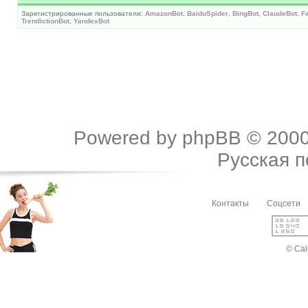
Зарегистрированные пользователи:
AmazonBot
,
BaiduSpider
,
BingBot
,
ClaudeBot
,
F
TrendictionBot
,
YandexBot
Powered by
phpBB
© 2000
Русская 
Контакты
Соцсети
© Cal