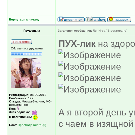
Вернуться к началу
Грушенька
Заголовок сообщения:
Re: Игра "В ресторане"
ПУХ-лик
на здоро
Обзавелась друзьями
Регистрация:
04.09.2012
Сообщения:
127
Откуда:
Москва-Зюзино, МО-
Вельяминово
Пол:
А я второй день 
Знак зодиака:
В наличии:
482
с чаем в изящной
Блог:
Просмотр блога (0)