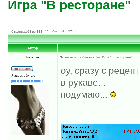
Игра "В ресторане"
Страница
93
из
138
[ Сообщений: 1374 ]
Автор
Наташок
Заголовок сообщения:
Re: Игра "В ресторане"
оу, сразу с рецепт
Я здесь обитаю
в рукаве...
подумаю...
______________