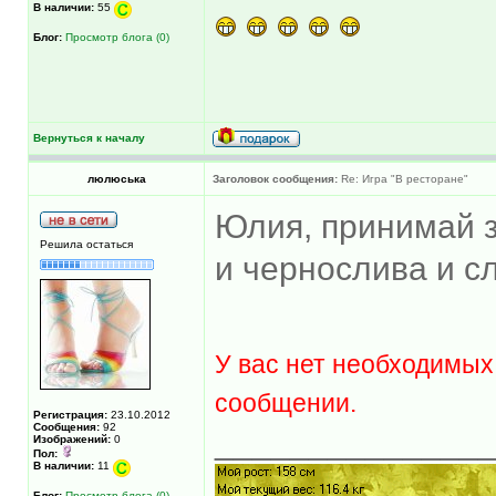
В наличии:
55
Блог:
Просмотр блога (0)
Вернуться к началу
люлюська
Заголовок сообщения:
Re: Игра "В ресторане"
Юлия, принимай з
Решила остаться
и чернослива и 
У вас нет необходимых
сообщении.
Регистрация:
23.10.2012
Сообщения:
92
______________
Изображений:
0
Пол:
В наличии:
11
Блог:
Просмотр блога (0)