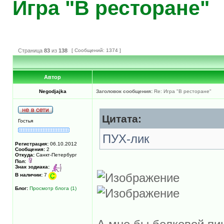
Игра "В ресторане"
Страница
83
из
138
[ Сообщений: 1374 ]
Автор
Negodjajka
Заголовок сообщения:
Re: Игра "В ресторане"
Цитата:
Гостья
ПУХ-лик
Регистрация:
06.10.2012
Сообщения:
2
Откуда:
Санкт-Петербург
Пол:
Знак зодиака:
В наличии:
7
Блог:
Просмотр блога (1)