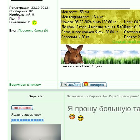
_________________
Регистрация:
23.10.2012
Сообщения:
92
Изображений:
0
Пол:
В наличии:
11
Блог:
Просмотр блога (0)
Вернуться к началу
Superstar
Заголовок сообщения:
Re: Игра "В ресторане"
Я прошу большую тар
Я давно здесь живу
_________________