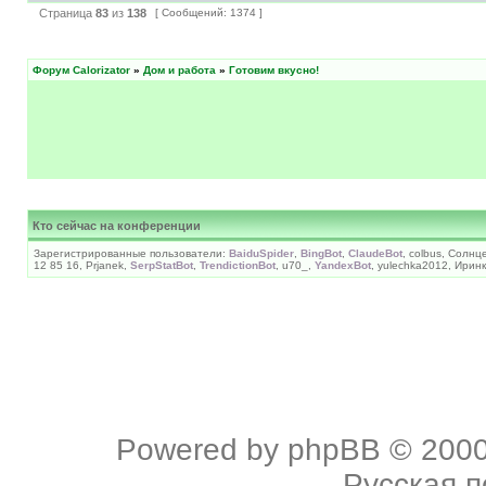
Страница
83
из
138
[ Сообщений: 1374 ]
Форум Calorizator
»
Дом и работа
»
Готовим вкусно!
Кто сейчас на конференции
Зарегистрированные пользователи:
BaiduSpider
,
BingBot
,
ClaudeBot
, colbus, Солн
12 85 16, Prjanek,
SerpStatBot
,
TrendictionBot
, u70_,
YandexBot
, yulechka2012, Ирин
Powered by
phpBB
© 2000
Русская 