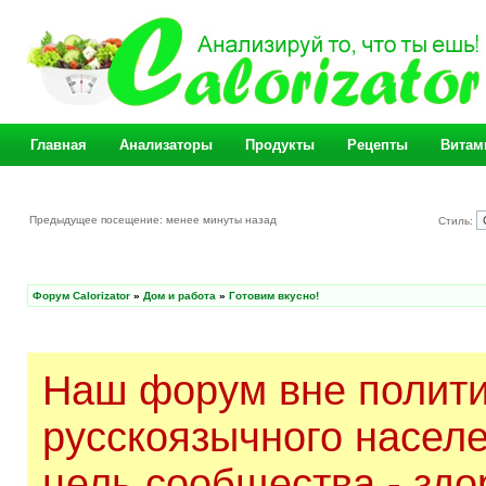
Главная
Анализаторы
Продукты
Рецепты
Витам
Предыдущее посещение: менее минуты назад
Стиль:
Форум Calorizator
»
Дом и работа
»
Готовим вкусно!
Наш форум вне полити
русскоязычного насел
цель сообщества - здо