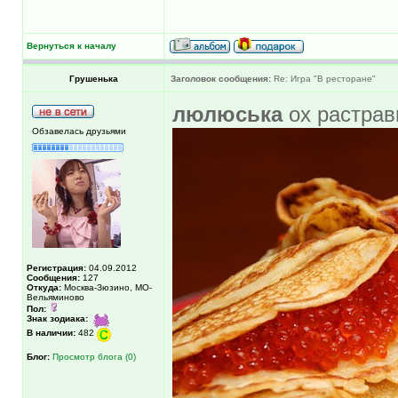
Вернуться к началу
Грушенька
Заголовок сообщения:
Re: Игра "В ресторане"
люлюська
ох растрав
Обзавелась друзьями
Регистрация:
04.09.2012
Сообщения:
127
Откуда:
Москва-Зюзино, МО-
Вельяминово
Пол:
Знак зодиака:
В наличии:
482
Блог:
Просмотр блога (0)