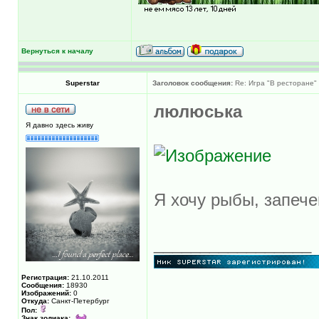
Вернуться к началу
Superstar
Заголовок сообщения:
Re: Игра "В ресторане"
люлюська
Я давно здесь живу
Я хочу рыбы, запеч
_________________
Регистрация:
21.10.2011
Сообщения:
18930
Изображений:
0
Откуда:
Санкт-Петербург
Пол:
Знак зодиака: