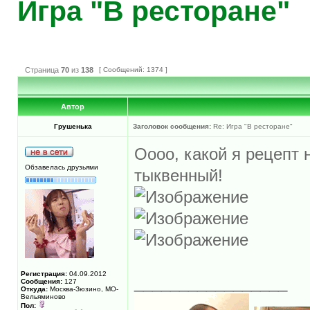
Игра "В ресторане"
Страница
70
из
138
[ Сообщений: 1374 ]
Автор
Грушенька
Заголовок сообщения:
Re: Игра "В ресторане"
Оооо, какой я рецепт 
Обзавелась друзьями
тыквенный!
Регистрация:
04.09.2012
_________________
Сообщения:
127
Откуда:
Москва-Зюзино, МО-
Вельяминово
Пол: