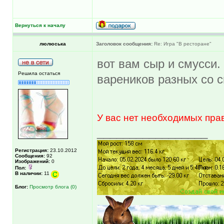
Вернуться к началу
люлюська
Заголовок сообщения:
Re: Игра "В ресторане"
вот вам сыр и смусси.
Решила остаться
вареников разных со с
У вас нет необходимых пра
_________________
Регистрация:
23.10.2012
Сообщения:
92
Изображений:
0
Пол:
В наличии:
11
Блог:
Просмотр блога (0)