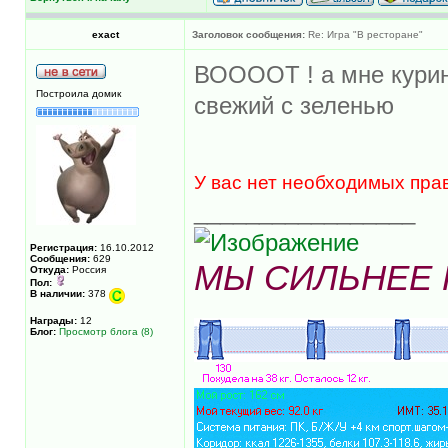
exact
Заголовок сообщения:
Re: Игра "В ресторане"
ВООООТ ! а мне курин
Построила домик
свежий с зеленью
У вас нет необходимых пра
_________________
Регистрация:
16.10.2012
Сообщения:
629
МЫ СИЛЬНЕЕ
Откуда:
Россия
Пол:
В наличии:
378
Награды:
12
Блог:
Просмотр блога (8)