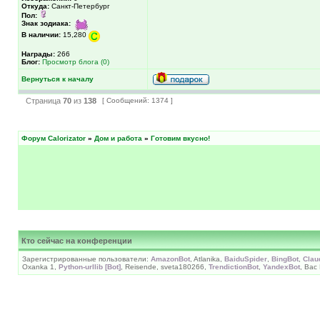
Откуда:
Санкт-Петербург
Пол:
Знак зодиака:
В наличии:
15,280
Награды:
266
Блог:
Просмотр блога (0)
Вернуться к началу
Страница
70
из
138
[ Сообщений: 1374 ]
Форум Calorizator
»
Дом и работа
»
Готовим вкусно!
Кто сейчас на конференции
Зарегистрированные пользователи:
AmazonBot
, Atlanika,
BaiduSpider
,
BingBot
,
Clau
Oxanka 1,
Python-urllib [Bot]
, Reisende, sveta180266,
TrendictionBot
,
YandexBot
, Вас