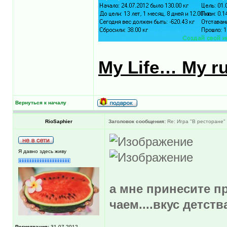
My Life… My ru
Вернуться к началу
RioSaphier
Заголовок сообщения:
Re: Игра "В ресторане"
Я давно здесь живу
а мне принесите п
чаем....вкус детств
Регистрация:
31.07.2012