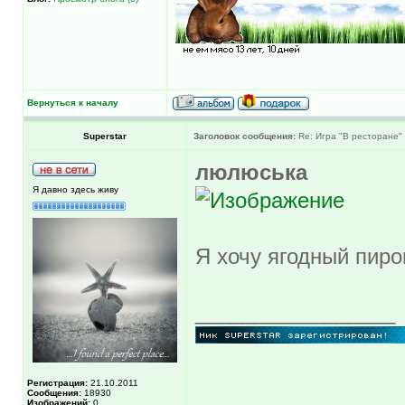
Вернуться к началу
Superstar
Заголовок сообщения:
Re: Игра "В ресторане"
люлюська
Я давно здесь живу
Я хочу ягодный пиро
_________________
Регистрация:
21.10.2011
Сообщения:
18930
Изображений:
0