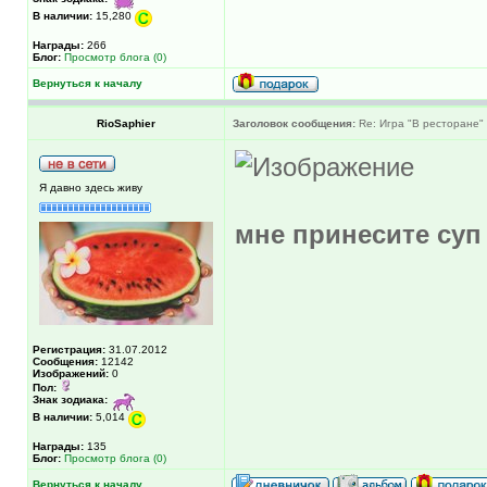
В наличии:
15,280
Награды:
266
Блог:
Просмотр блога (0)
Вернуться к началу
RioSaphier
Заголовок сообщения:
Re: Игра "В ресторане"
Я давно здесь живу
мне принесите суп
Регистрация:
31.07.2012
Сообщения:
12142
Изображений:
0
Пол:
Знак зодиака:
В наличии:
5,014
Награды:
135
Блог:
Просмотр блога (0)
Вернуться к началу