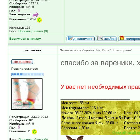
Сообщения:
12142
Изображений:
0
Пол:
Знак зодиака:
В наличии:
5,014
Награды:
135
Блог:
Просмотр блога (0)
Вернуться к началу
люлюська
Заголовок сообщения:
Re: Игра "В ресторане"
спасибо за вареники. 
Решила остаться
У вас нет необходимых пра
_________________
Регистрация:
23.10.2012
Сообщения:
92
Изображений:
0
Пол:
В наличии:
11
Блог:
Просмотр блога (0)