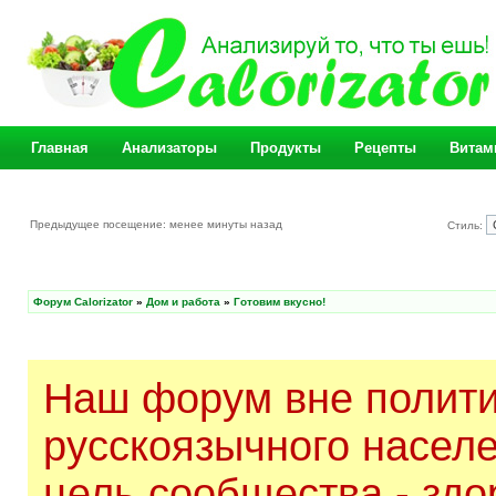
Главная
Анализаторы
Продукты
Рецепты
Витам
Предыдущее посещение: менее минуты назад
Стиль:
Форум Calorizator
»
Дом и работа
»
Готовим вкусно!
Наш форум вне полити
русскоязычного насел
цель сообщества - здо