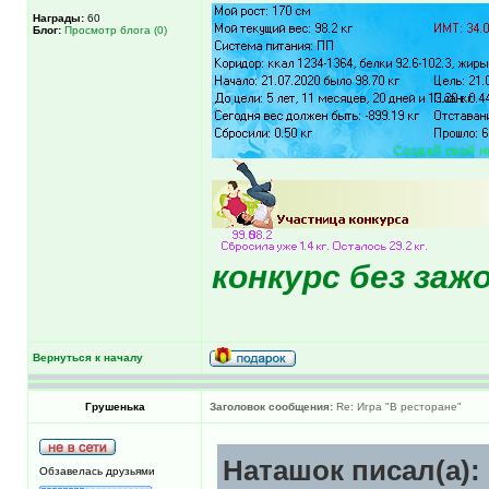
Награды:
60
Блог:
Просмотр блога (0)
конкурс без за
Вернуться к началу
Грушенька
Заголовок сообщения:
Re: Игра "В ресторане"
Наташок писал(а):
Обзавелась друзьями