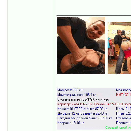
______________