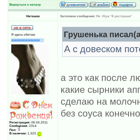
Вернуться к началу
Наташок
Заголовок сообщения:
Re: Игра "В ресторане"
Грушенька писал(а
Я здесь обитаю
А с довеском по
а это как после л
какие сырники ап
сделаю на молоч
без соуса конечно
Регистрация:
06.04.2011
Сообщения:
2314
Пол:
В наличии:
1,323
______________