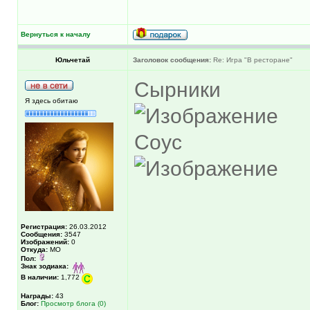
Вернуться к началу
Юльчетай
Заголовок сообщения:
Re: Игра "В ресторане"
Сырники
Я здесь обитаю
Соус
Регистрация:
26.03.2012
Сообщения:
3547
Изображений:
0
Откуда:
МО
Пол:
Знак зодиака:
В наличии:
1,772
Награды:
43
Блог:
Просмотр блога (0)