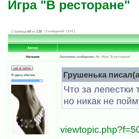
Игра "В ресторане"
Страница
68
из
138
[ Сообщений: 1374 ]
Автор
Наташок
Заголовок сообщения:
Re: Игра "В ресторане"
Грушенька писал(а
Я здесь обитаю
Что за лепестки 
но никак не пойм
viewtopic.php?f=