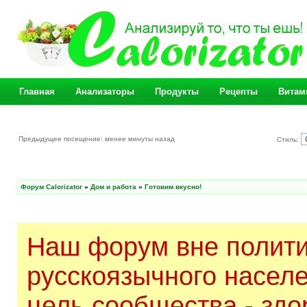
Главная
Анализаторы
Продукты
Рецепты
Витам
Предыдущее посещение: менее минуты назад
Стиль:
Форум Calorizator
»
Дом и работа
»
Готовим вкусно!
Наш форум вне полити
русскоязычного насел
цель сообщества - здо