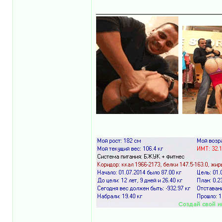
______________