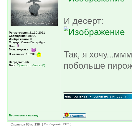
И десерт:
Регистрация:
21.10.2011
Сообщения:
18930
Изображений:
0
Откуда:
Санкт-Петербург
Пол:
Знак зодиака:
Так, я хочу...мм
В наличии:
15,280
Награды:
266
побольше пиро
Блог:
Просмотр блога (0)
_____________
Вернуться к началу
Страница
68
из
138
[ Сообщений: 1374 ]