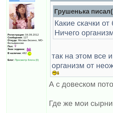
Грушенька писал(
Какие скачки от
Ничего организм
Регистрация:
04.09.2012
Сообщения:
127
Откуда:
Москва-Зюзино, МО-
Вельяминово
Пол:
Знак зодиака:
В наличии:
482
так на этом все 
Блог:
Просмотр блога (0)
организм от нео
А с довеском пот
Где же мои сырни