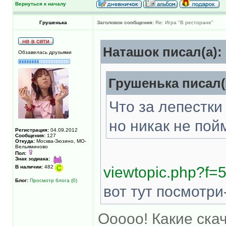
Вернуться к началу
Грушенька
Заголовок сообщения:
Re: Игра "В ресторане"
Наташок писал(а):
Обзавелась друзьями
Грушенька писал(
Что за лепестки
но никак не пойм
Регистрация:
04.09.2012
Сообщения:
127
Откуда:
Москва-Зюзино, МО-
Вельяминово
Пол:
Знак зодиака:
В наличии:
482
viewtopic.php?f=
Блог:
Просмотр блога (0)
вот тут посмотри
Ооооо! Какие ска