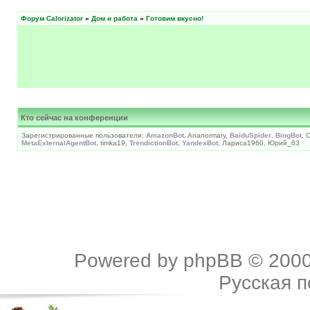
Форум Calorizator
»
Дом и работа
»
Готовим вкусно!
Кто сейчас на конференции
Зарегистрированные пользователи:
AmazonBot
, Ananormary,
BaiduSpider
,
BingBot
, 
MetaExternalAgentBot
, timka19,
TrendictionBot
,
YandexBot
, Лариса1960, Юрий_63
Powered by
phpBB
© 2000
Русская 