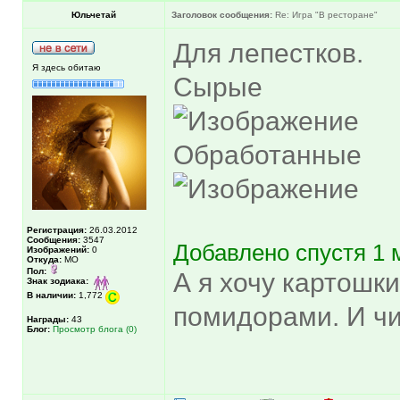
Юльчетай
Заголовок сообщения:
Re: Игра "В ресторане"
Для лепестков.
Я здесь обитаю
Сырые
Обработанные
Регистрация:
26.03.2012
Сообщения:
3547
Добавлено спустя 1 
Изображений:
0
Откуда:
МО
Пол:
А я хочу картошк
Знак зодиака:
В наличии:
1,772
помидорами. И чи
Награды:
43
Блог:
Просмотр блога (0)