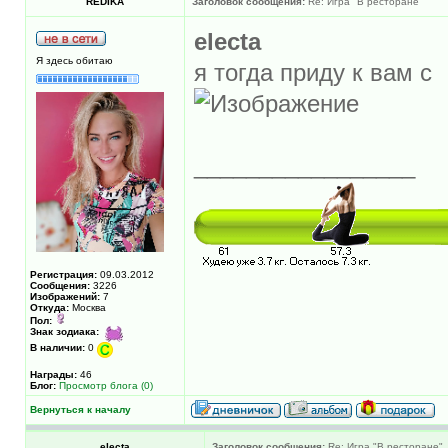
REDIKA
Заголовок сообщения:
Re: Игра "В ресторане"
electa
Я здесь обитаю
я тогда приду к вам с
_________________
Регистрация:
09.03.2012
Сообщения:
3226
Изображений:
7
Откуда:
Москва
Пол:
Знак зодиака:
В наличии:
0
Награды:
46
Блог:
Просмотр блога (0)
Вернуться к началу
electa
Заголовок сообщения:
Re: Игра "В ресторане"