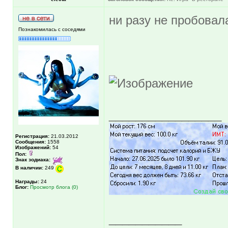
ни разу не пробовал
Познакомилась с соседями
_________________
Регистрация:
21.03.2012
Сообщения:
1558
Изображений:
54
Пол:
Знак зодиака:
В наличии:
249
Награды:
24
Блог:
Просмотр блога (0)
___________