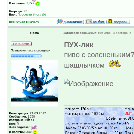
В наличии:
1,772
Награды:
43
Блог:
Просмотр блога (0)
Вернуться к началу
electa
Заголовок сообщения:
Re: Игра "В ресторане"
ПУХ-лик
Познакомилась с соседями
пиво с солененьким
шашлычком
_________________
Регистрация:
21.03.2012
Сообщения:
1558
Изображений:
54
Пол:
Знак зодиака:
В наличии:
249