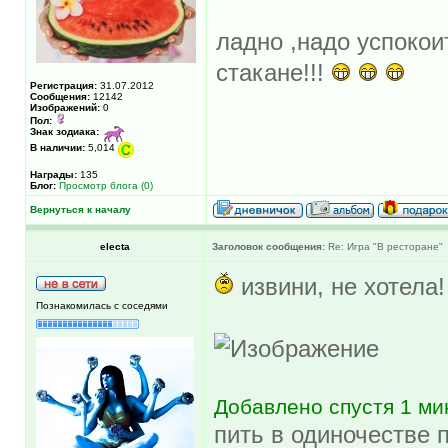
ладно ,надо успокои
стакане!!!
Регистрация:
31.07.2012
Сообщения:
12142
Изображений:
0
Пол:
Знак зодиака:
В наличии:
5,014
Награды:
135
Блог:
Просмотр блога (0)
Вернуться к началу
electa
Заголовок сообщения:
Re: Игра "В ресторане"
извини, не хотела
Познакомилась с соседями
Добавлено спустя 1 ми
пить в одиночестве 