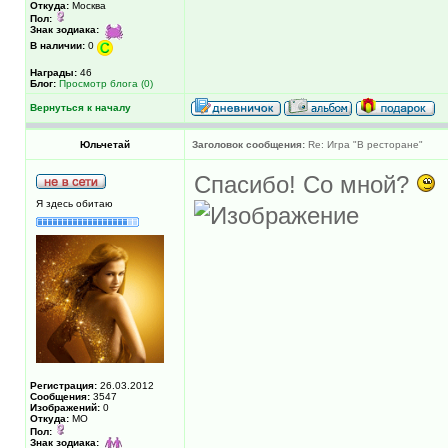
Откуда:
Москва
Пол:
Знак зодиака:
В наличии:
0
Награды:
46
Блог:
Просмотр блога (0)
Вернуться к началу
Юльчетай
Заголовок сообщения:
Re: Игра "В ресторане"
Спасибо! Со мной?
Я здесь обитаю
Регистрация:
26.03.2012
Сообщения:
3547
Изображений:
0
Откуда:
МО
Пол:
Знак зодиака: