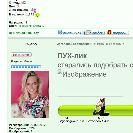
Откуда:
МО
Пол:
Знак зодиака:
В наличии:
1,772
Награды:
43
Блог:
Просмотр блога (0)
Вернуться к началу
REDIKA
Заголовок сообщения:
Re: Игра "В ресторане"
ПУХ-лик
Я здесь обитаю
старались подобрать 
_________________
Регистрация:
09.03.2012
Сообщения:
3226
Изображений:
7