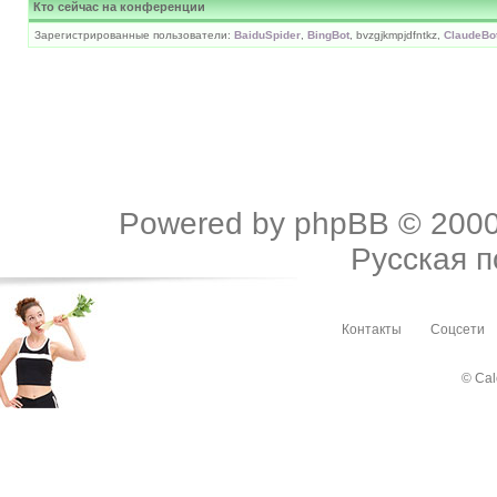
Кто сейчас на конференции
Зарегистрированные пользователи:
BaiduSpider
,
BingBot
, bvzgjkmpjdfntkz,
ClaudeBo
Powered by
phpBB
© 2000
Русская 
Контакты
Соцсети
© Cal