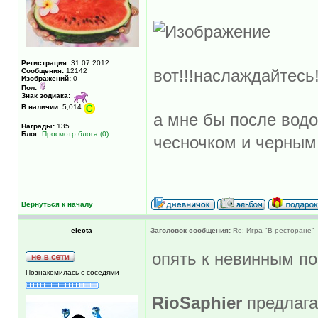
Регистрация:
31.07.2012
вот!!!наслаждайтесь!
Сообщения:
12142
Изображений:
0
Пол:
Знак зодиака:
В наличии:
5,014
а мне бы после водо
Награды:
135
Блог:
Просмотр блога (0)
чесночком и черны
Вернуться к началу
electa
Заголовок сообщения:
Re: Игра "В ресторане"
опять к невинным п
Познакомилась с соседями
RioSaphier
предлага