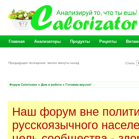
Главная
Анализаторы
Продукты
Рецепты
Витам
Предыдущее посещение: менее минуты назад
Стиль:
Форум Calorizator
»
Дом и работа
»
Готовим вкусно!
Наш форум вне полити
русскоязычного насел
цель сообщества - здо