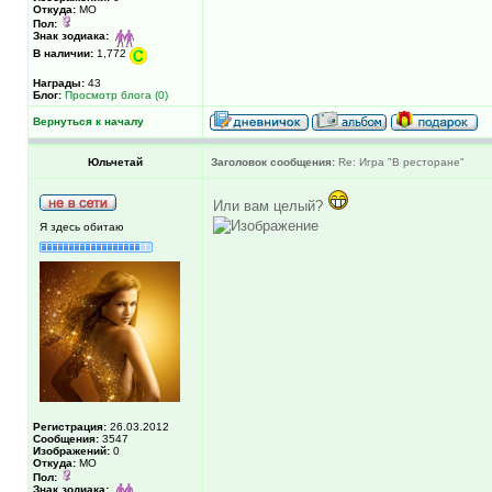
Откуда:
МО
Пол:
Знак зодиака:
В наличии:
1,772
Награды:
43
Блог:
Просмотр блога (0)
Вернуться к началу
Юльчетай
Заголовок сообщения:
Re: Игра "В ресторане"
Или вам целый?
Я здесь обитаю
Регистрация:
26.03.2012
Сообщения:
3547
Изображений:
0
Откуда:
МО
Пол:
Знак зодиака: