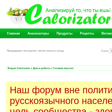
Главная
Анализаторы
Продукты
Рецепты
Витам
Предыдущее посещение: менее минуты назад
Стиль:
Форум Calorizator
»
Дом и работа
»
Готовим вкусно!
Наш форум вне полити
русскоязычного насел
цель сообщества - здо