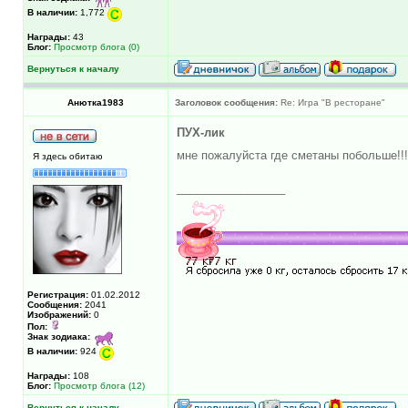
В наличии:
1,772
Награды:
43
Блог:
Просмотр блога (0)
Вернуться к началу
Анютка1983
Заголовок сообщения:
Re: Игра "В ресторане"
ПУХ-лик
мне пожалуйста где сметаны побольш
Я здесь обитаю
_________________
Регистрация:
01.02.2012
Сообщения:
2041
Изображений:
0
Пол:
Знак зодиака:
В наличии:
924
Награды:
108
Блог:
Просмотр блога (12)
Вернуться к началу