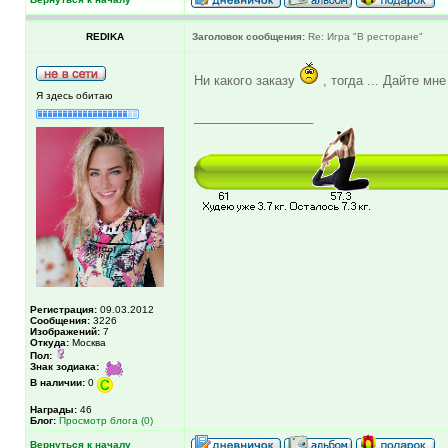
REDIKA
Заголовок сообщения:
Re: Игра "В ресторане"
Ни какого заказу
, тогда ... Дайте м
Я здесь обитаю
_________________
Регистрация:
09.03.2012
Сообщения:
3226
Изображений:
7
Откуда:
Москва
Пол:
Знак зодиака:
В наличии:
0
Награды:
46
Блог:
Просмотр блога (0)
Вернуться к началу