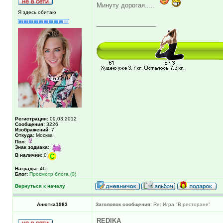
Минуту дорогая.....
Я здесь обитаю
_________________
Регистрация:
09.03.2012
Сообщения:
3226
Изображений:
7
Откуда:
Москва
Пол:
Знак зодиака:
В наличии:
0
Награды:
46
Блог:
Просмотр блога (0)
Вернуться к началу
Анютка1983
Заголовок сообщения:
Re: Игра "В ресторане"
REDIKA