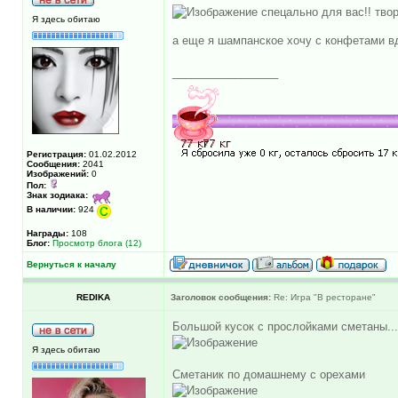
спецально для вас!! твор
Я здесь обитаю
а еще я шампанское хочу с конфетами вд
_________________
Регистрация:
01.02.2012
Сообщения:
2041
Изображений:
0
Пол:
Знак зодиака:
В наличии:
924
Награды:
108
Блог:
Просмотр блога (12)
Вернуться к началу
REDIKA
Заголовок сообщения:
Re: Игра "В ресторане"
Большой кусок с прослойками сметаны...
Я здесь обитаю
Сметаник по домашнему с орехами