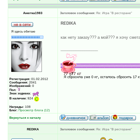
Анютка1983
Заголовок сообщения:
Re: Игра "В ресторане"
REDIKA
Я здесь обитаю
как нету заказу??? а мой??? я хочу смет
_________________
Регистрация:
01.02.2012
Сообщения:
2041
Изображений:
0
Пол:
Знак зодиака:
В наличии:
924
Награды:
108
Блог:
Просмотр блога (12)
Вернуться к началу
REDIKA
Заголовок сообщения:
Re: Игра "В ресторане"