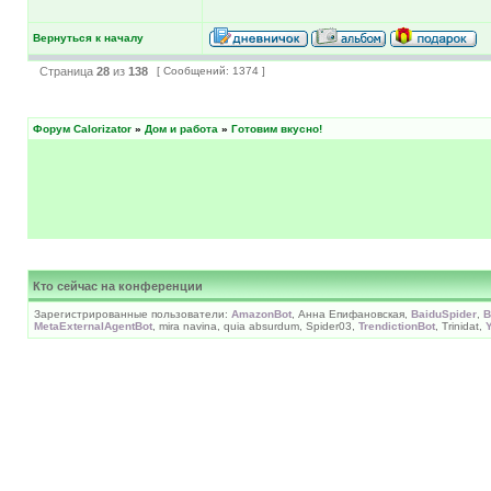
Вернуться к началу
Страница
28
из
138
[ Сообщений: 1374 ]
Форум Calorizator
»
Дом и работа
»
Готовим вкусно!
Кто сейчас на конференции
Зарегистрированные пользователи:
AmazonBot
, Анна Епифановская,
BaiduSpider
,
B
MetaExternalAgentBot
, mira navina, quia absurdum, Spider03,
TrendictionBot
, Trinidat,