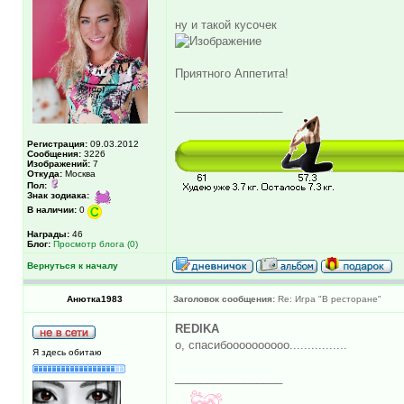
ну и такой кусочек
Приятного Аппетита!
_________________
Регистрация:
09.03.2012
Сообщения:
3226
Изображений:
7
Откуда:
Москва
Пол:
Знак зодиака:
В наличии:
0
Награды:
46
Блог:
Просмотр блога (0)
Вернуться к началу
Анютка1983
Заголовок сообщения:
Re: Игра "В ресторане"
REDIKA
о, спасибоооооооооо................
Я здесь обитаю
_________________