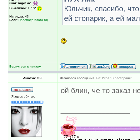
Знак зодиака:
Юльчик, спасибо, что
В наличии:
1,772
ей стопарик, а ей мал
Награды:
43
Блог:
Просмотр блога (0)
Вернуться к началу
Анютка1983
Заголовок сообщения:
Re: Игра "В ресторане"
ой блин, че то заказ 
Я здесь обитаю
_________________