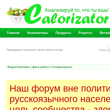
Главная
Анализаторы
Продукты
Рецепты
Витам
Предыдущее посещение: менее минуты назад
Стиль:
Форум Calorizator
»
Дом и работа
»
Готовим вкусно!
Наш форум вне полити
русскоязычного насел
цель сообщества - здо