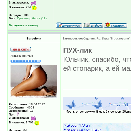
Знак зодиака:
В наличии:
924
Награды:
108
Блог:
Просмотр блога (12)
Вернуться к началу
Barselona
Заголовок сообщения:
Re: Игра "В ресторане"
ПУХ-лик
Я здесь обитаю
Юльчик, спасибо, что
ей стопарик, а ей ма
_________________
Регистрация:
18.04.2012
Сообщения:
4003
Изображений:
13
Пол:
Знак зодиака:
В наличии:
1,703
Награды:
84