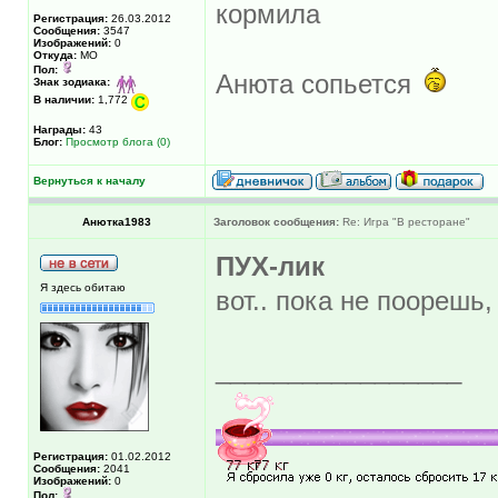
кормила
Регистрация:
26.03.2012
Сообщения:
3547
Изображений:
0
Откуда:
МО
Пол:
Анюта сопьется
Знак зодиака:
В наличии:
1,772
Награды:
43
Блог:
Просмотр блога (0)
Вернуться к началу
Анютка1983
Заголовок сообщения:
Re: Игра "В ресторане"
ПУХ-лик
Я здесь обитаю
вот.. пока не поорешь
_________________
Регистрация:
01.02.2012
Сообщения:
2041
Изображений:
0
Пол: