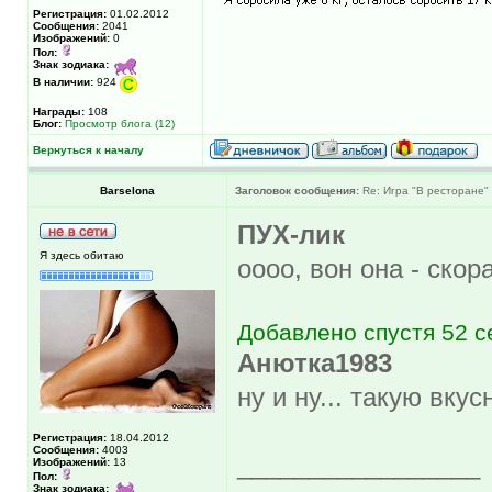
Регистрация:
01.02.2012
Сообщения:
2041
Изображений:
0
Пол:
Знак зодиака:
В наличии:
924
Награды:
108
Блог:
Просмотр блога (12)
Вернуться к началу
Barselona
Заголовок сообщения:
Re: Игра "В ресторане"
ПУХ-лик
Я здесь обитаю
оооо, вон она - ско
Добавлено спустя 52 с
Анютка1983
ну и ну... такую вку
Регистрация:
18.04.2012
Сообщения:
4003
_________________
Изображений:
13
Пол:
Знак зодиака: