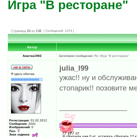
Игра "В ресторане"
Страница
20
из
138
[ Сообщений: 1374 ]
Автор
Анютка1983
Заголовок сообщения:
Re: Игра "В ресторане"
julia_l99
Я здесь обитаю
ужас!! ну и обслужива
стопарик!! позовите м
_________________
Регистрация:
01.02.2012
Сообщения:
2041
Изображений:
0
Пол:
Знак зодиака: