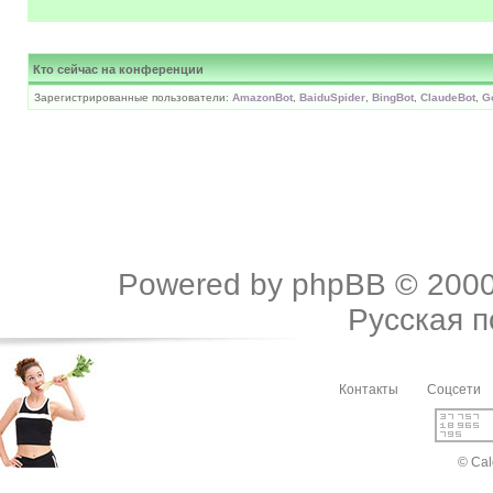
Кто сейчас на конференции
Зарегистрированные пользователи:
AmazonBot
,
BaiduSpider
,
BingBot
,
ClaudeBot
,
G
Powered by
phpBB
© 2000
Русская 
Контакты
Соцсети
© Cal