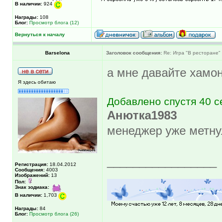
В наличии:
924
Награды:
108
Блог:
Просмотр блога (12)
Вернуться к началу
Barselona
Заголовок сообщения:
Re: Игра "В ресторане"
а мне давайте хамон
Я здесь обитаю
Добавлено спустя 40 с
Анютка1983
менеджер уже метнул
_________________
Регистрация:
18.04.2012
Сообщения:
4003
Изображений:
13
Пол:
Знак зодиака:
В наличии:
1,703
Награды:
84
Блог:
Просмотр блога (26)