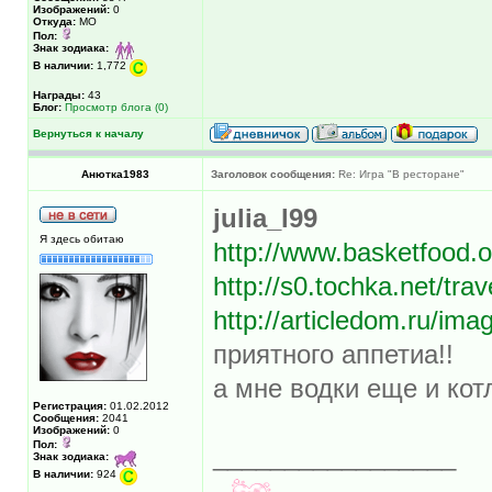
Изображений:
0
Откуда:
МО
Пол:
Знак зодиака:
В наличии:
1,772
Награды:
43
Блог:
Просмотр блога (0)
Вернуться к началу
Анютка1983
Заголовок сообщения:
Re: Игра "В ресторане"
julia_l99
Я здесь обитаю
http://www.basketfood.
http://s0.tochka.net/tr
http://articledom.ru/i
приятного аппетиа!!
а мне водки еще и кот
Регистрация:
01.02.2012
Сообщения:
2041
Изображений:
0
Пол:
_________________
Знак зодиака:
В наличии:
924