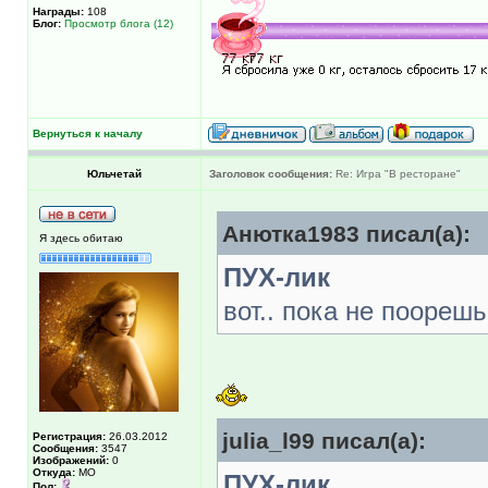
Награды:
108
Блог:
Просмотр блога (12)
Вернуться к началу
Юльчетай
Заголовок сообщения:
Re: Игра "В ресторане"
Анютка1983 писал(а):
Я здесь обитаю
ПУХ-лик
вот.. пока не поореш
julia_l99 писал(а):
Регистрация:
26.03.2012
Сообщения:
3547
Изображений:
0
Откуда:
МО
ПУХ-лик
Пол: