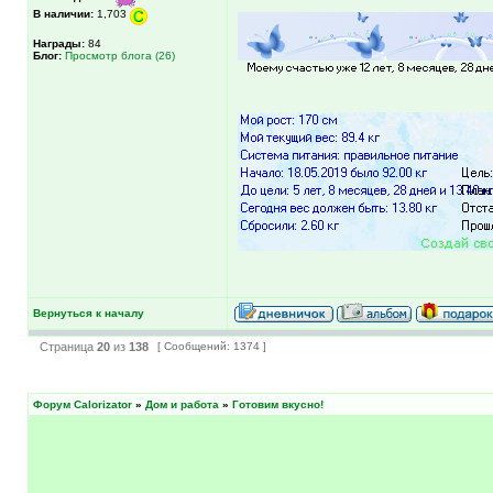
В наличии:
1,703
Награды:
84
Блог:
Просмотр блога (26)
Вернуться к началу
Страница
20
из
138
[ Сообщений: 1374 ]
Форум Calorizator
»
Дом и работа
»
Готовим вкусно!