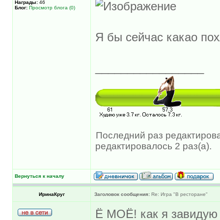
Награды:
46
Блог:
Просмотр блога (0)
Я бы сейчас какао по
_________________
Последний раз редактирова
редактировалось 2 раз(а).
Вернуться к началу
ИринаКруг
Заголовок сообщения:
Re: Игра "В ресторане"
Ё МОЁ! как я завидую 