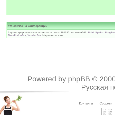
Кто сейчас на конференции
Зарегистрированные пользователи: Алла291185, Анатолий63,
BaiduSpider
,
BingBot
TrendictionBot
,
YandexBot
, Маришкалисичка
Powered by
phpBB
© 2000
Русская 
Контакты
Соцсети