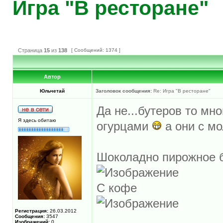
Игра "В ресторане"
Страница
15
из
138
[ Сообщений: 1374 ]
Автор
Юльчетай
Заголовок сообщения:
Re: Игра "В ресторане"
Да не...бутеров то мно
Я здесь обитаю
огурцами
а они с мо
Шоколадно пирожное 
С кофе
Регистрация:
26.03.2012
Сообщения:
3547
Изображений:
0