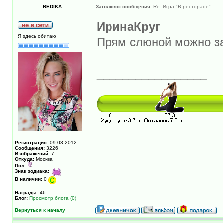
REDIKA
Заголовок сообщения:
Re: Игра "В ресторане"
ИринаКруг
Я здесь обитаю
Прям слюной можно за
_________________
Регистрация:
09.03.2012
Сообщения:
3226
Изображений:
7
Откуда:
Москва
Пол:
Знак зодиака:
В наличии:
0
Награды:
46
Блог:
Просмотр блога (0)
Вернуться к началу