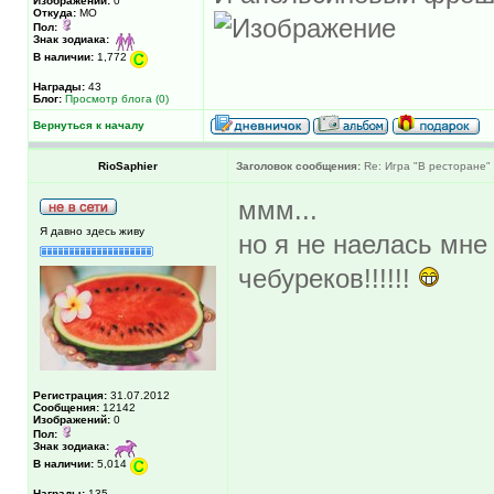
Изображений:
0
Откуда:
МО
Пол:
Знак зодиака:
В наличии:
1,772
Награды:
43
Блог:
Просмотр блога (0)
Вернуться к началу
RioSaphier
Заголовок сообщения:
Re: Игра "В ресторане"
ммм...
Я давно здесь живу
но я не наелась мне
чебуреков!!!!!!
Регистрация:
31.07.2012
Сообщения:
12142
Изображений:
0
Пол:
Знак зодиака:
В наличии:
5,014
Награды:
135