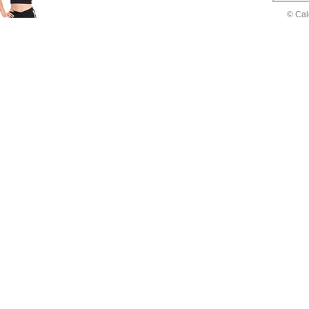
© Cal