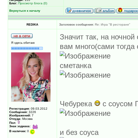
Блог:
Просмотр блога (0)
Вернуться к началу
REDIKA
Заголовок сообщения:
Re: Игра "В ресторане"
Значит так, на ночной
Я здесь обитаю
вам много(сами тогда
сметанка
Чебурека
с соусом 
Регистрация:
09.03.2012
Сообщения:
3226
Изображений:
7
Откуда:
Москва
Пол:
Знак зодиака:
и без соуса
В наличии:
0