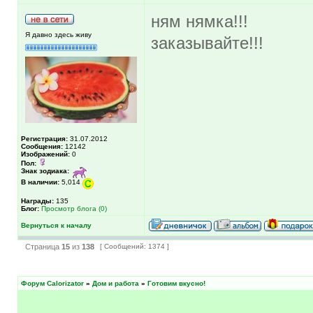
ням нямка!!!
Я давно здесь живу
заказывайте!!!
Регистрация:
31.07.2012
Сообщения:
12142
Изображений:
0
Пол:
Знак зодиака:
В наличии:
5,014
Награды:
135
Блог:
Просмотр блога (0)
Вернуться к началу
Страница
15
из
138
[ Сообщений: 1374 ]
Форум Calorizator
»
Дом и работа
»
Готовим вкусно!