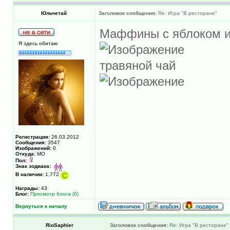
Юльчетай
Заголовок сообщения:
Re: Игра "В ресторане"
Маффины с яблоком и
Я здесь обитаю
травяной чай
Регистрация:
26.03.2012
Сообщения:
3547
Изображений:
0
Откуда:
МО
Пол:
Знак зодиака:
В наличии:
1,772
Награды:
43
Блог:
Просмотр блога (0)
Вернуться к началу
RioSaphier
Заголовок сообщения:
Re: Игра "В ресторане"