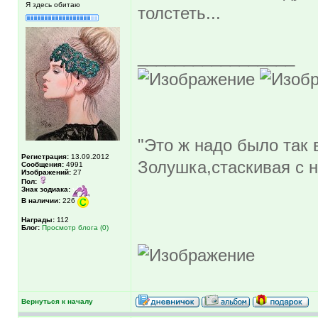
Я здесь обитаю
толстеть...
_________________
"Это ж надо было так в
Регистрация:
13.09.2012
Золушка,стаскивая с н
Сообщения:
4991
Изображений:
27
Пол:
Знак зодиака:
В наличии:
226
Награды:
112
Блог:
Просмотр блога (0)
Вернуться к началу