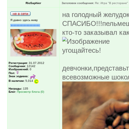
RioSaphier
Заголовок сообщения:
Re: Игра "В ресторане"
на голодный желуд
Я давно здесь живу
СПАСИБО!!!пельмешк
кто-то заказывал ка
угощайтесь!
Регистрация:
31.07.2012
девчонки,представьт
Сообщения:
12142
Изображений:
0
Пол:
всевозможные шокол
Знак зодиака:
В наличии:
5,014
Награды:
135
Блог:
Просмотр блога (0)