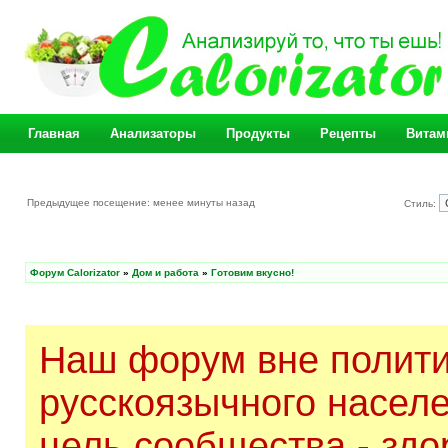
Главная
Анализаторы
Продукты
Рецепты
Витам
Предыдущее посещение: менее минуты назад
Стиль:
Форум Calorizator
»
Дом и работа
»
Готовим вкусно!
Наш форум вне полити
русскоязычного насел
цель сообщества - здо