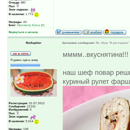
Откуда:
МО
Пол:
Знак зодиака:
В наличии:
1,772
Награды:
43
Блог:
Просмотр блога (0)
Вернуться к началу
RioSaphier
Заголовок сообщения:
Re: Игра "В ресторане"
мммм..вкуснятина!!!
Я давно здесь живу
наш шеф повар реши
куриный рулет фарш
Регистрация:
31.07.2012
Сообщения:
12142
Изображений:
0
Пол:
Знак зодиака:
В наличии:
5,014
Награды:
135