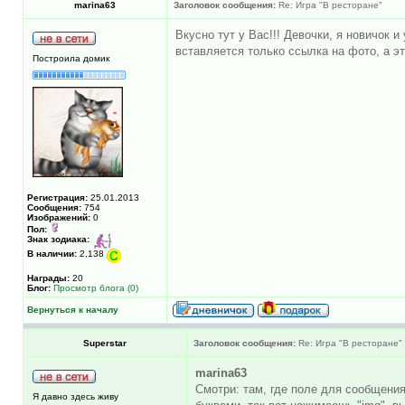
marina63
Заголовок сообщения:
Re: Игра "В ресторане"
Вкусно тут у Вас!!! Девочки, я новичок 
вставляется только ссылка на фото, а эт
Построила домик
Регистрация:
25.01.2013
Сообщения:
754
Изображений:
0
Пол:
Знак зодиака:
В наличии:
2,138
Награды:
20
Блог:
Просмотр блога (0)
Вернуться к началу
Superstar
Заголовок сообщения:
Re: Игра "В ресторане"
marina63
Смотри: там, где поле для сообщения
Я давно здесь живу