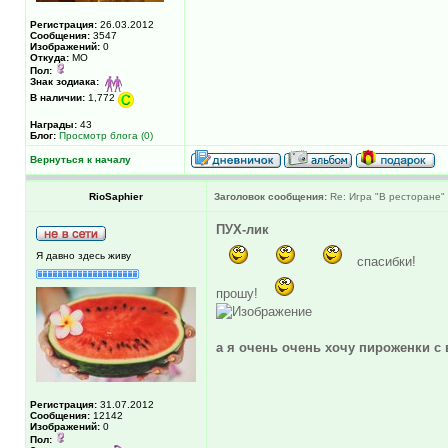
Регистрация:
26.03.2012
Сообщения:
3547
Изображений:
0
Откуда:
МО
Пол:
Знак зодиака:
В наличии:
1,772
Награды:
43
Блог:
Просмотр блога (0)
Вернуться к началу
RioSaphier
Заголовок сообщения:
Re: Игра "В ресторане"
ПУХ-лик
Я давно здесь живу
спасибки!
прошу!
а я очень очень хочу пироженки с
Регистрация:
31.07.2012
Сообщения:
12142
Изображений:
0
Пол: