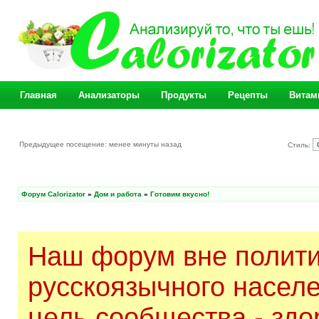
Главная
Анализаторы
Продукты
Рецепты
Витам
Предыдущее посещение: менее минуты назад
Стиль:
Форум Calorizator
»
Дом и работа
»
Готовим вкусно!
Наш форум вне полити
русскоязычного насел
цель сообщества - здо