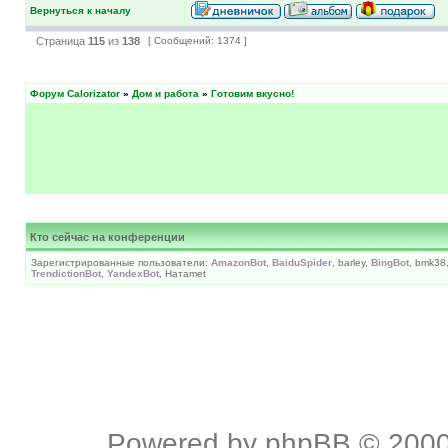
Вернуться к началу
Страница
115
из
138
[ Сообщений: 1374 ]
Форум Calorizator
»
Дом и работа
»
Готовим вкусно!
Кто сейчас на конференции
Зарегистрированные пользователи:
AmazonBot
,
BaiduSpider
, barley,
BingBot
, bmk38
TrendictionBot
,
YandexBot
, Натаmet
Powered by
phpBB
© 2000