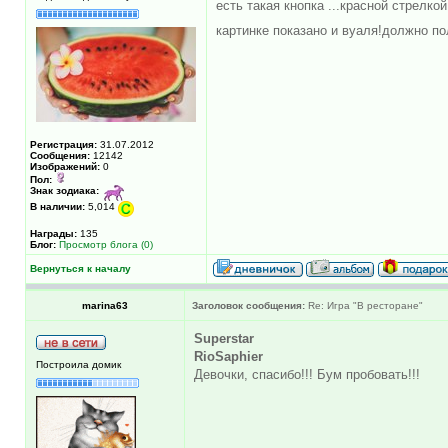
есть такая кнопка ...красной стрелко
картинке показано и вуаля!должно п
Регистрация:
31.07.2012
Сообщения:
12142
Изображений:
0
Пол:
Знак зодиака:
В наличии:
5,014
Награды:
135
Блог:
Просмотр блога (0)
Вернуться к началу
marina63
Заголовок сообщения:
Re: Игра "В ресторане"
Superstar
RioSaphier
Построила домик
Девочки, спасибо!!! Бум пробовать!!!