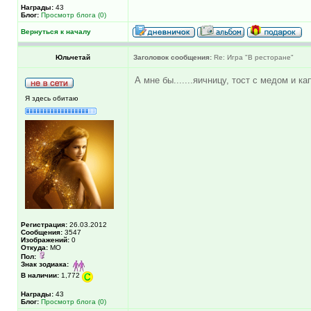
Награды:
43
Блог:
Просмотр блога (0)
Вернуться к началу
Юльчетай
Заголовок сообщения:
Re: Игра "В ресторане"
А мне бы.......яичницу, тост с медом и ка
Я здесь обитаю
Регистрация:
26.03.2012
Сообщения:
3547
Изображений:
0
Откуда:
МО
Пол:
Знак зодиака:
В наличии:
1,772
Награды:
43
Блог:
Просмотр блога (0)