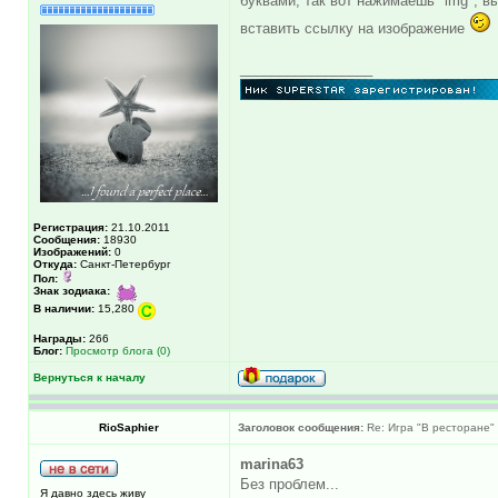
буквами, так вот нажимаешь "img", в
вставить ссылку на изображение
_________________
Регистрация:
21.10.2011
Сообщения:
18930
Изображений:
0
Откуда:
Санкт-Петербург
Пол:
Знак зодиака:
В наличии:
15,280
Награды:
266
Блог:
Просмотр блога (0)
Вернуться к началу
RioSaphier
Заголовок сообщения:
Re: Игра "В ресторане"
marina63
Без проблем...
Я давно здесь живу