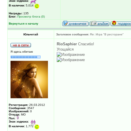
Знак зодиака:
В наличии:
5,014
Награды:
135
Блог:
Просмотр блога (0)
Вернуться к началу
Юльчетай
Заголовок сообщения:
Re: Игра "В ресторане"
RioSaphier
Спасибо!
Угощайся
Я здесь обитаю
Регистрация:
26.03.2012
Сообщения:
3547
Изображений:
0
Откуда:
МО
Пол:
Знак зодиака:
В наличии:
1,772